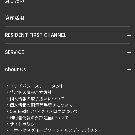
貸したい
人気エリアから探す
賃貸運営
区から探す
開閉
資産活用
お問い合わせ
駅・沿線から探す
販売マンション
地図から探す
開閉
RESIDENT FIRST CHANNEL
お問い合わせ
キーワードから探す
NEWS
開閉
SERVICE
新着情報から探す
マンションレポート
ニュースから探す
営業窓口
商店街のある暮らし
開閉
About Us
新着募集情報
会員ページ
住まいのコラム
レジデントファーストについて
RESIDENT FIRST MEMBERS登録
RESIDENT FIRST MEMBERS登録
こだわりから探す
プライバシーステートメント
会社情報
ご入居・提携サービス
特定個人情報基本方針
こだわり一覧
事業案内
個人情報の取り扱いについて
お部屋探しからご契約まで
プレミアムマンション
個人情報の開示等手続きについて
採用情報
よくあるご質問
Cookieおよびアクセスログについて
新築
ニュースリリース
社宅紹介
利用者情報の外部送信について
当社限定（港区・渋谷区）
サイトポリシー
お問い合わせ
【仲介会社様向け】当社仲介事業部取り扱い物件入居申込
三井不動産グループソーシャルメディアポリシー
当社限定（港区・渋谷区以外）