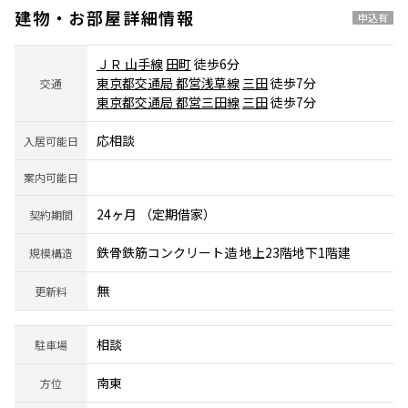
建物・お部屋詳細情報
申込有
ＪＲ 山手線
田町
徒歩6分
東京都交通局 都営浅草線
三田
徒歩7分
交通
東京都交通局 都営三田線
三田
徒歩7分
応相談
入居可能日
案内可能日
24ヶ月 （定期借家）
契約期間
鉄骨鉄筋コンクリート造 地上23階地下1階建
規模構造
無
更新料
相談
駐車場
南東
方位