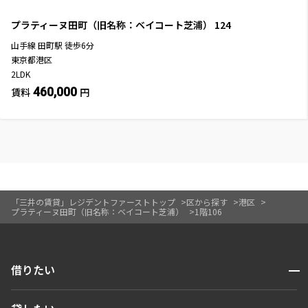
プラティーヌ田町（旧名称：ベイコート芝浦）
124
山手線
田町駅
徒歩
6
分
東京都港区
2LDK
460,000
賃料
円
「三井の賃貸」レジデントファーストトップ
区から探す
港区
プラティーヌ田町（旧名称：ベイコート芝浦）
1階106
開閉
借りたい
検索する
開閉