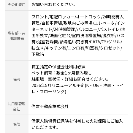
お問い合わせください。
その他費用
フロント/宅配ロッカー/オートロック/24時間有人
管理/自転車置場/敷地内ごみ置場/エレベータ/イン
ターネット/24時間管理/バルコニー/バストイレ/洗
専有部・共
面所独立/洗面化粧台/室内洗濯機置場/脱衣所/バス
用部設備
有/浴室乾燥機/給湯追い焚き有/CATV/CS/グリル/
独立Ｋ/キッチン有/コンロ有/和室有/クロゼット/
下駄箱
貸主指定の保証会社利用必須
ペット飼育：敷金1ヶ月積み増し
駐車場：空状況・詳細お問合せください。
備考
2026年5月リニューアル予定(K・UB・洗面・トイ
レ・フローリング)
共用部管理
住友不動産株式会社
会社
借家人賠償責任保険を付帯した火災保険にご加入
保険
いただきます。