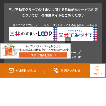
戸越・大井・蒲田
三井不動産グループの住まいに関する具体的なサービス内容
青山
渋谷
東京・大手町
新宿
品川
目黒・中目黒
については、各事業サイトをご覧ください
神田・御茶ノ水・秋葉原
初台・幡ヶ谷・笹塚
住んでからの安心サポートなら
すまいとくらしの総合情報サイトなら
×
0120-321-983
9:30~18:00（水曜定休）
Web問い合わせ
電話問い合わせ
東京都知事（3）第96482号 （一社） 不動産流通経営協会会員 （公社） 首都圏不動
検討中
産公正取引協議会加盟
〒107-0052 東京都港区赤坂八丁目4番14号 青山タワープレイス4階
三井の賃貸「いちばんに、住む人のこと。」 東京都心を中心とした豊富な賃貸マン
ションのご紹介。
理想の高級賃貸物件は見つかりましたか？エリアや駅などの条件面を変えて検索す
ればきっと理想の物件に巡り合えます。
都心の高級賃貸物件探しは[三井の賃貸]レジデントファーストで！