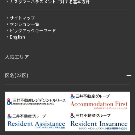
カスタマーハラスメントに対する基本方針
三井不動産企画
分譲賃貸
サイトマップ
賃料改定
マンション一覧
ピックアックキーワード
フリーレント
English
ペット可
コンシェルジュ付き
人気エリア
開閉
ブランドマンション
赤坂・六本木
広尾・麻布・麻布十番
虎ノ門・麻布台
区名(23区)
開閉
青山・表参道・原宿
白金・目黒
高輪・五反田・大崎
恵比寿・代官山・中目黒
渋谷・松濤・代々木上原
番町・四谷・九段
港区
渋谷区
中央区
新宿区
文京区
千代田区
目黒区
日本橋・銀座
市ヶ谷・神楽坂・飯田橋
三田・芝・浜松町
品川区
世田谷区
大田区
江東区
台東区
墨田区
中野区
芝浦・汐留・品川
月島・勝どき・豊洲
本郷・春日・小石川
豊島区
杉並区
板橋区
北区
練馬区
荒川区
足立区
新宿・代々木
目白・高田馬場・早稲田
中野・荻窪
葛飾区
江戸川区
池尻大橋・三軒茶屋
祐天寺・学芸大学・自由が丘
駒沢・用賀・二子玉川
成城・砧
池袋・板橋・王子