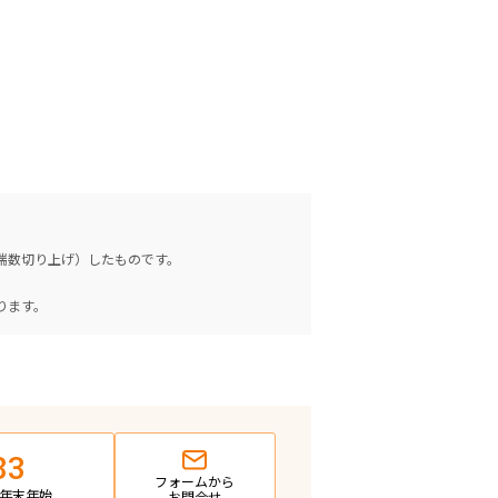
（端数切り上げ）したものです。
。
ります。
83
フォームから
日・年末年始
お問合せ