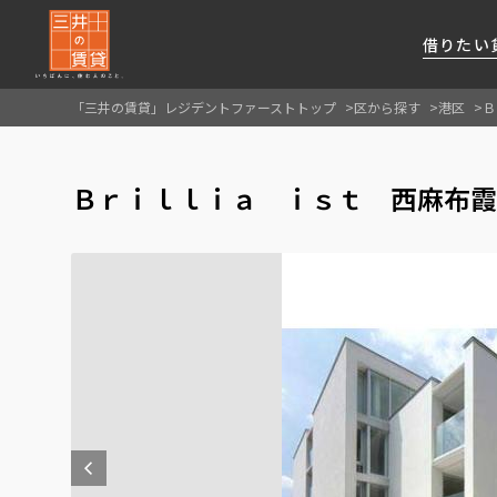
借りたい
「三井の賃貸」レジデントファーストトップ
区から探す
港区
Ｂ
About Us
借りたい
貸したい
資産活用
RESIDENT
SERVICE
Ｂｒｉｌｌｉａ ｉｓｔ 西麻布霞
FIRST CHANNEL
私たちレジデントファーストの思いや
厳選した都心の上質な賃貸マンションを数多
賃貸運営をお考えのオーナー様に
分譲マンションのご購入、売却の
レジデントファーストが提供する
ご提供するサービスをご紹介します
くご提案します
最適なプランをご提案します
ご相談も承ります
各種サービスをご紹介します
新しい住まいと暮らしの探しに関わる
様々な情報を発信します