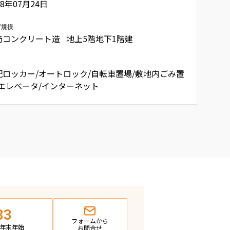
08年07月24日
/規模
筋コンクリート造 地上5階地下1階建
配ロッカー/オートロック/自転車置場/敷地内ごみ置
/エレベータ/インターネット
83
フォームから
日・年末年始
お問合せ