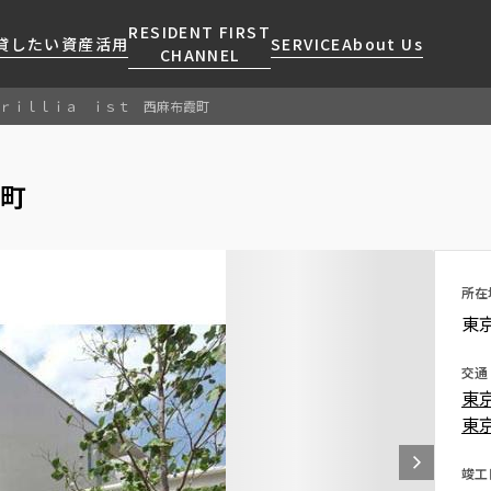
RESIDENT FIRST
貸したい
資産活用
SERVICE
About Us
CHANNEL
ｒｉｌｌｉａ ｉｓｔ 西麻布霞町
検索する
こだわりから探す
レジデントファーストについて
賃貸運営
販売マンション
NEWS
営業窓口
町
会社情報
お問い合わせ
お問い合わせ
マンションレポート
会員ページ
人気エリアから探す
こだわり一覧
事業案内
商店街のある暮らし
RESIDENT FIRST
区から探す
プレミアムマンション
MEMBERS登録
採用情報
住まいのコラム
駅・沿線から探す
新築
所在
ご入居・提携サービス
東京
ニュースリリース
RESIDENT FIRST
地図から探す
当社限定(港区・渋谷区)
MEMBERS登録
お部屋探しからご契約まで
お問い合わせ
キーワードから探す
当社限定(港区・渋谷区以外)
交通
よくあるご質問
東
三井不動産企画
東
社宅紹介
新着情報から探す
分譲賃貸
【仲介会社様向け】当社仲介
竣工
ニュースから探す
賃料改定
事業部取り扱い物件入居申