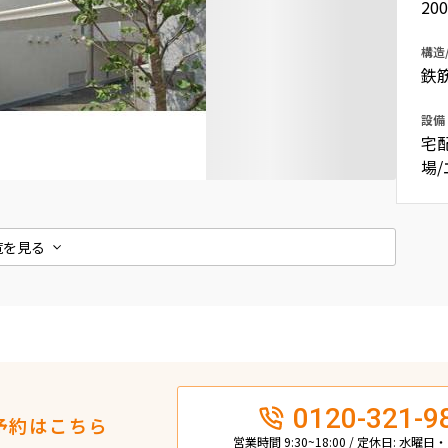
20
込
新着募集情報
フリーレント
構造
ペット可
鉄
コンシェルジュ付き
設備
宅
ブランドマンション
場
覧を見る
0120-321-9
予約はこちら
営業時間 9:30~18:00 / 定休日: 水曜