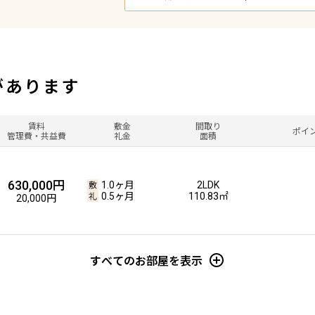
があります
賃料
敷金
間取り
ポイ
管理費・共益費
礼金
面積
630,000円
1.0ヶ月
2LDK
0.5ヶ月
110.83㎡
20,000円
すべてのお部屋を表示