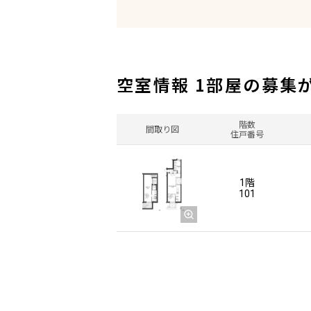
空室情報 1部屋の募集
階数
間取り図
住戸番号
1階
101