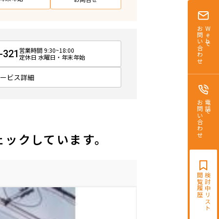
お問い合わせ
Webで
営業時間 9:30~18:00
-321
定休日 水曜日・年末年始
サービス詳細
お問い合わせ
電話で
ェックしています。
閲覧履歴
検討中リスト
トリニティハウス
日比谷線
広尾駅
徒歩
9
分