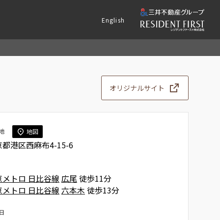
English
オリジナルサイト
地
地図
都港区西麻布4-15-6
京メトロ 日比谷線
広尾
徒歩11分
京メトロ 日比谷線
六本木
徒歩13分
日