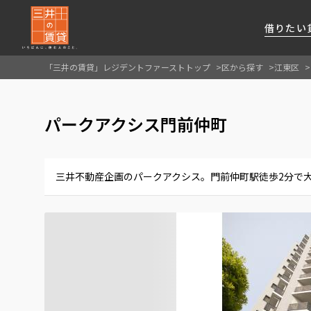
借りたい
「三井の賃貸」レジデントファーストトップ
区から探す
江東区
About Us
借りたい
貸したい
資産活用
RESIDENT
SERVICE
パークアクシス門前仲町
FIRST CHANNEL
私たちレジデントファーストの思いや
厳選した都心の上質な賃貸マンションを数多
賃貸運営をお考えのオーナー様に
分譲マンションのご購入、売却の
レジデントファーストが提供する
ご提供するサービスをご紹介します
くご提案します
最適なプランをご提案します
ご相談も承ります
各種サービスをご紹介します
新しい住まいと暮らしの探しに関わる
三井不動産企画のパークアクシス。門前仲町駅徒歩2分で大
様々な情報を発信します