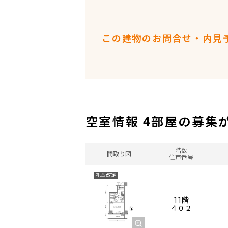
この建物のお問合せ・内見
空室情報 4部屋の募集
階数
間取り図
住戸番号
礼金改定
11階
４０２