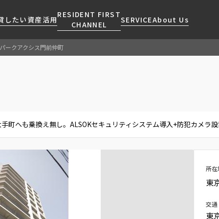
RESIDENT FIRST
貸したい
資産活用
SERVICE
About Us
CHANNEL
パークアクシス門前仲町
検索する
こだわりから探す
レジデントファーストについて
賃貸運営
販売マンション
NEWS
営業窓口
会社情報
お問い合わせ
お問い合わせ
マンションレポート
会員ページ
人気エリアから探す
こだわり一覧
事業案内
商店街のある暮らし
RESIDENT FIRST
区から探す
プレミアムマンション
MEMBERS登録
手町へも乗換え無し。ALSOKセキュリティシステム導入+防犯カメラ
採用情報
住まいのコラム
駅・沿線から探す
新築
ご入居・提携サービス
ニュースリリース
RESIDENT FIRST
地図から探す
当社限定(港区・渋谷区)
MEMBERS登録
お部屋探しからご契約まで
お問い合わせ
キーワードから探す
当社限定(港区・渋谷区以外)
所在
よくあるご質問
三井不動産企画
東
社宅紹介
新着情報から探す
分譲賃貸
交通
【仲介会社様向け】当社仲介
東
ニュースから探す
賃料改定
事業部取り扱い物件入居申