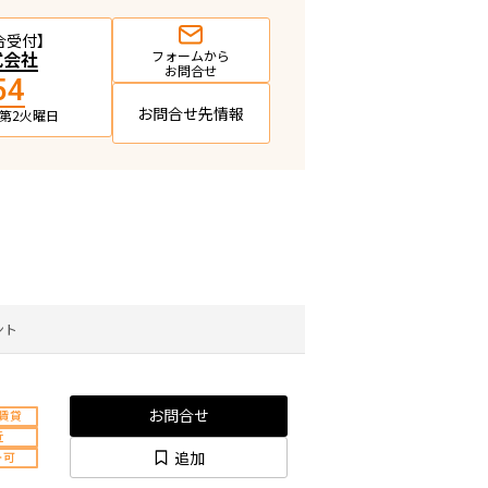
合受付】
式会社
フォームから
お問合せ
54
お問合せ先情報
日・第2火曜日
ント
お問合せ
賃貸
近
追加
ト可