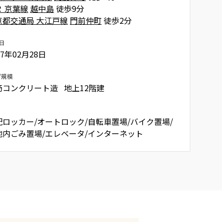
Ｒ 京葉線
越中島
徒歩9分
京都交通局 大江戸線
門前仲町
徒歩2分
日
07年02月28日
/規模
筋コンクリート造 地上12階建
配ロッカー/オートロック/自転車置場/バイク置場/
地内ごみ置場/エレベータ/インターネット