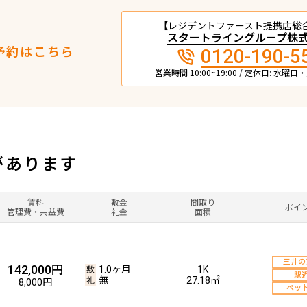
【レジデントファースト提携店総
スタートライングループ株
予約はこちら
0120-190-5
営業時間 10:00~19:00 / 定休日: 水曜
があります
賃料
敷金
間取り
ポイ
管理費・共益費
礼金
面積
三井の
142,000円
1.0ヶ月
1K
駅
無
27.18㎡
8,000円
ペッ