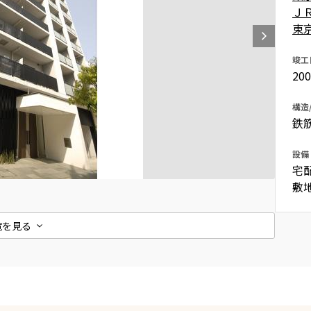
Ｊ
込
新着募集情報
フリーレント
東
ペット可
竣工
20
コンシェルジュ付き
ブランドマンション
構造
鉄
設備
宅
敷
覧を見る