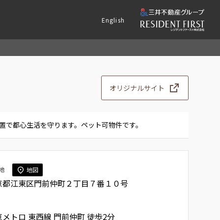
English
オリジナルサイト
設置で都心生活を守ります。ペット可物件です。
地
地図
京都江東区門前仲町２丁目７番１０号
京メトロ 東西線
門前仲町
徒歩2分