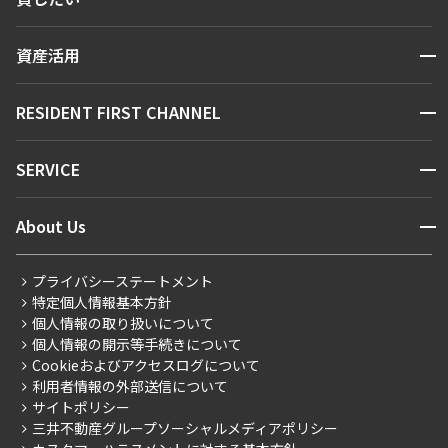
人気エリアから探す
賃貸運営
区から探す
開閉
資産活用
お問い合わせ
駅・沿線から探す
販売マンション
地図から探す
開閉
RESIDENT FIRST CHANNEL
お問い合わせ
キーワードから探す
NEWS
開閉
SERVICE
新着情報から探す
マンションレポート
ニュースから探す
営業窓口
商店街のある暮らし
開閉
About Us
新着募集情報
会員ページ
住まいのコラム
レジデントファーストについて
RESIDENT FIRST MEMBERS登録
RESIDENT FIRST MEMBERS登録
こだわりから探す
プライバシーステートメント
会社情報
ご入居・提携サービス
特定個人情報基本方針
こだわり一覧
事業案内
個人情報の取り扱いについて
お部屋探しからご契約まで
プレミアムマンション
個人情報の開示等手続きについて
採用情報
よくあるご質問
Cookieおよびアクセスログについて
新築
ニュースリリース
社宅紹介
利用者情報の外部送信について
当社限定（港区・渋谷区）
サイトポリシー
お問い合わせ
【仲介会社様向け】当社仲介事業部取り扱い物件入居申込
三井不動産グループソーシャルメディアポリシー
当社限定（港区・渋谷区以外）