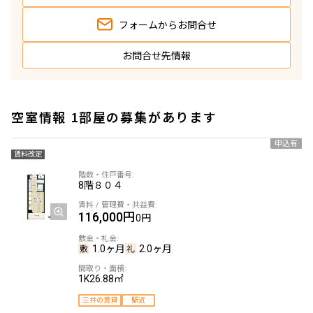
フォームから
お問合せ
お問合せ先情報
空室情報 1部屋の募集があります
申込有
賃料改定
8階
８０４
116,000円
0円
1.0ヶ月
2.0ヶ月
1K
26.88㎡
三井の賃貸
駅近