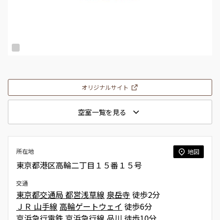
オリジナルサイト
空室一覧を見る
所在地
地図
東京都港区高輪二丁目１５番１５号
交通
東京都交通局 都営浅草線
泉岳寺
徒歩2分
ＪＲ 山手線
高輪ゲートウェイ
徒歩6分
京浜急行電鉄 京浜急行線
品川
徒歩10分