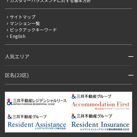
カスタマーハラスメントに対する基本方針
三井不動産企画
分譲賃貸
サイトマップ
賃料改定
マンション一覧
ピックアックキーワード
フリーレント
English
ペット可
コンシェルジュ付き
人気エリア
開閉
ブランドマンション
赤坂・六本木
広尾・麻布・麻布十番
虎ノ門・麻布台
区名(23区)
開閉
青山・表参道・原宿
白金・目黒
高輪・五反田・大崎
恵比寿・代官山・中目黒
渋谷・松濤・代々木上原
番町・四谷・九段
港区
渋谷区
中央区
新宿区
文京区
千代田区
目黒区
日本橋・銀座
市ヶ谷・神楽坂・飯田橋
三田・芝・浜松町
品川区
世田谷区
大田区
江東区
台東区
墨田区
中野区
芝浦・汐留・品川
月島・勝どき・豊洲
本郷・春日・小石川
豊島区
杉並区
板橋区
北区
練馬区
荒川区
足立区
新宿・代々木
目白・高田馬場・早稲田
中野・荻窪
葛飾区
江戸川区
池尻大橋・三軒茶屋
祐天寺・学芸大学・自由が丘
駒沢・用賀・二子玉川
成城・砧
池袋・板橋・王子