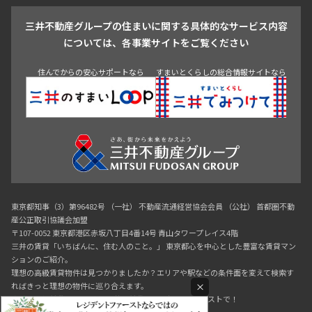
戸越・大井・蒲田
三井不動産グループの住まいに関する具体的なサービス内容
青山
渋谷
東京・大手町
新宿
品川
目黒・中目黒
については、各事業サイトをご覧ください
神田・御茶ノ水・秋葉原
初台・幡ヶ谷・笹塚
住んでからの安心サポートなら
すまいとくらしの総合情報サイトなら
東京都知事（3）第96482号 （一社） 不動産流通経営協会会員 （公社） 首都圏不動
産公正取引協議会加盟
〒107-0052 東京都港区赤坂八丁目4番14号 青山タワープレイス4階
三井の賃貸「いちばんに、住む人のこと。」 東京都心を中心とした豊富な賃貸マン
ションのご紹介。
理想の高級賃貸物件は見つかりましたか？エリアや駅などの条件面を変えて検索す
×
ればきっと理想の物件に巡り合えます。
都心の高級賃貸物件探しは[三井の賃貸]レジデントファーストで！