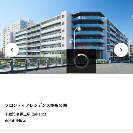
フロンティアレジデンス錦糸公園
半蔵門線
押上駅
徒歩
10
分
東京都墨田区