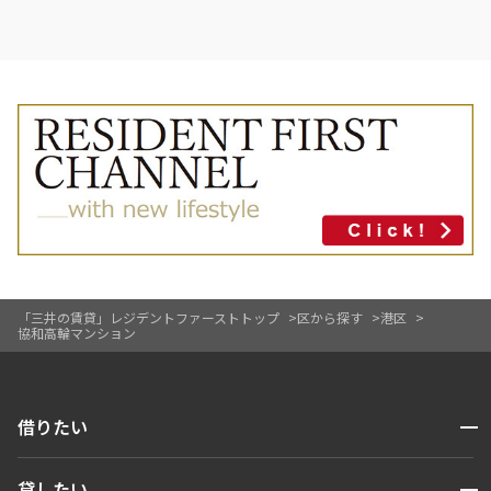
「三井の賃貸」レジデントファーストトップ
区から探す
港区
協和高輪マンション
開閉
借りたい
検索する
開閉
貸したい