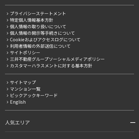
レジデントファーストについて
RESIDENT FIRST MEMBERS登録
RESIDENT FIRST MEMBERS登録
こだわりから探す
プライバシーステートメント
会社情報
ご入居・提携サービス
特定個人情報基本方針
こだわり一覧
事業案内
個人情報の取り扱いについて
お部屋探しからご契約まで
プレミアムマンション
個人情報の開示等手続きについて
採用情報
よくあるご質問
Cookieおよびアクセスログについて
新築
ニュースリリース
社宅紹介
利用者情報の外部送信について
当社限定（港区・渋谷区）
サイトポリシー
お問い合わせ
【仲介会社様向け】当社仲介事業部取り扱い物件入居申込
三井不動産グループソーシャルメディアポリシー
当社限定（港区・渋谷区以外）
カスタマーハラスメントに対する基本方針
三井不動産企画
分譲賃貸
サイトマップ
賃料改定
マンション一覧
ピックアックキーワード
フリーレント
English
ペット可
コンシェルジュ付き
人気エリア
開閉
ブランドマンション
赤坂・六本木
広尾・麻布・麻布十番
虎ノ門・麻布台