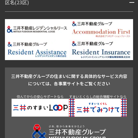
区名(23区)
開閉
青山・表参道・原宿
白金・目黒
高輪・五反田・大崎
恵比寿・代官山・中目黒
渋谷・松濤・代々木上原
番町・四谷・九段
港区
渋谷区
中央区
新宿区
文京区
千代田区
目黒区
日本橋・銀座
市ヶ谷・神楽坂・飯田橋
三田・芝・浜松町
品川区
世田谷区
大田区
江東区
台東区
墨田区
中野区
芝浦・汐留・品川
月島・勝どき・豊洲
本郷・春日・小石川
豊島区
杉並区
板橋区
北区
練馬区
荒川区
足立区
新宿・代々木
目白・高田馬場・早稲田
中野・荻窪
葛飾区
江戸川区
池尻大橋・三軒茶屋
祐天寺・学芸大学・自由が丘
駒沢・用賀・二子玉川
成城・砧
池袋・板橋・王子
戸越・大井・蒲田
三井不動産グループの住まいに関する具体的なサービス内容
青山
渋谷
東京・大手町
新宿
品川
目黒・中目黒
については、各事業サイトをご覧ください
神田・御茶ノ水・秋葉原
初台・幡ヶ谷・笹塚
住んでからの安心サポートなら
すまいとくらしの総合情報サイトなら