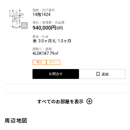
14階
1424
940,000円
0円
3.0ヶ月
1.0ヶ月
4LDK
187.79㎡
駅近
タワー
追加
お問合せ
20階
2024
すべてのお部屋を表示
940,000円
0円
周辺地図
3.0ヶ月
1.0ヶ月