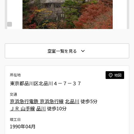
空室一覧を見る
所在地
地図
東京都品川区北品川４－７－３７
交通
京浜急行電鉄 京浜急行線
北品川
徒歩5分
ＪＲ 山手線
品川
徒歩10分
竣工日
1990年04月