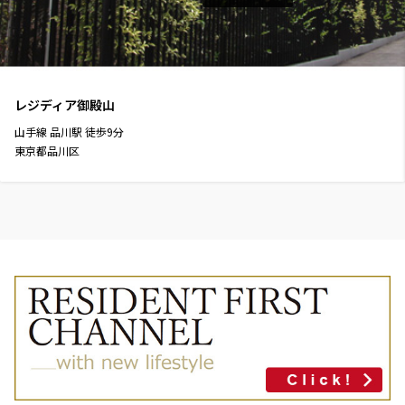
レジディア御殿山
山手線
品川駅
徒歩
9
分
東京都品川区