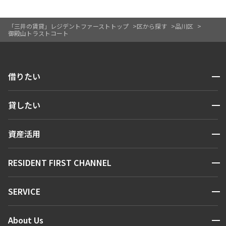
「三井の賃貸」レジデントファーストトップ
区から探す
品川区
御殿山トラストコート
開閉
借りたい
検索する
開閉
貸したい
人気エリアから探す
賃貸運営
区から探す
開閉
資産活用
お問い合わせ
駅・沿線から探す
販売マンション
地図から探す
開閉
RESIDENT FIRST CHANNEL
お問い合わせ
キーワードから探す
NEWS
開閉
SERVICE
新着情報から探す
マンションレポート
ニュースから探す
営業窓口
商店街のある暮らし
開閉
About Us
新着募集情報
会員ページ
住まいのコラム