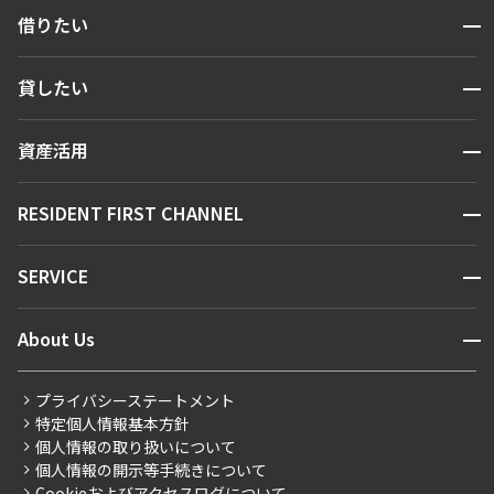
開閉
借りたい
検索する
開閉
貸したい
人気エリアから探す
賃貸運営
区から探す
開閉
資産活用
お問い合わせ
駅・沿線から探す
販売マンション
地図から探す
開閉
RESIDENT FIRST CHANNEL
お問い合わせ
キーワードから探す
NEWS
開閉
SERVICE
新着情報から探す
マンションレポート
ニュースから探す
営業窓口
商店街のある暮らし
開閉
About Us
新着募集情報
会員ページ
住まいのコラム
レジデントファーストについて
RESIDENT FIRST MEMBERS登録
RESIDENT FIRST MEMBERS登録
こだわりから探す
プライバシーステートメント
会社情報
ご入居・提携サービス
特定個人情報基本方針
こだわり一覧
事業案内
個人情報の取り扱いについて
お部屋探しからご契約まで
プレミアムマンション
個人情報の開示等手続きについて
採用情報
よくあるご質問
Cookieおよびアクセスログについて