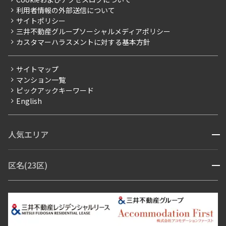
新築
ニュースリリース
社宅紹介
利用者情報の外部送信について
当社限定（港区・渋谷区）
サイトポリシー
お問い合わせ
【仲介会社様向け】当社仲介事業部取り扱い物件入居申込
三井不動産グループソーシャルメディアポリシー
当社限定（港区・渋谷区以外）
カスタマーハラスメントに対する基本方針
三井不動産企画
分譲賃貸
サイトマップ
賃料改定
マンション一覧
ピックアックキーワード
フリーレント
English
ペット可
コンシェルジュ付き
人気エリア
開閉
ブランドマンション
赤坂・六本木
広尾・麻布・麻布十番
虎ノ門・麻布台
区名(23区)
開閉
青山・表参道・原宿
白金・目黒
高輪・五反田・大崎
恵比寿・代官山・中目黒
渋谷・松濤・代々木上原
番町・四谷・九段
港区
渋谷区
中央区
新宿区
文京区
千代田区
目黒区
日本橋・銀座
市ヶ谷・神楽坂・飯田橋
三田・芝・浜松町
品川区
世田谷区
大田区
江東区
台東区
墨田区
中野区
芝浦・汐留・品川
月島・勝どき・豊洲
本郷・春日・小石川
豊島区
杉並区
板橋区
北区
練馬区
荒川区
足立区