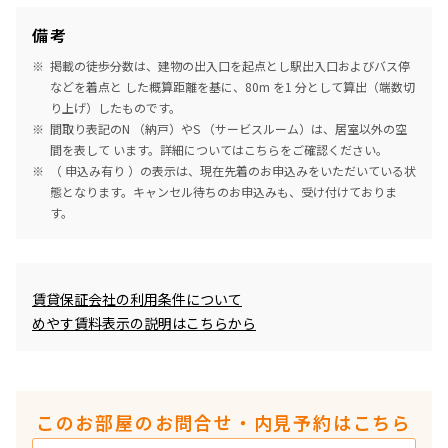
備考
掲載の徒歩分数は、建物の出入口を起点とし駅出入口およびバス停
などを着点と した概算距離を基に、80m を1 分として算出（端数切
り上げ）したものです。
間取り表記のN （納戸）やS （サービスルーム）は、居室以外の空
間を表して います。詳細については
こちら
をご確認ください。
（ 申込み有り ）の表示は、現在先着のお申込みをいただいている状
態となります。キャンセル待ちのお申込みも、受け付けておりま
す。
めやす賃料表示
賃貸保証会社の利用条件について
めやす賃料表示の説明はこちらから
このお部屋のお問合せ・内見予約はこちら