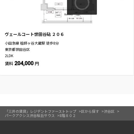
ヴェールコート世田谷砧
２０６
小田急線
祖師ヶ谷大蔵駅
徒歩
8
分
東京都世田谷区
2LDK
204,000
賃料
円
「三井の賃貸」レジデントファーストトップ
区から探す
渋谷区
パークアクシス渋谷桜丘サウス
8階８０２