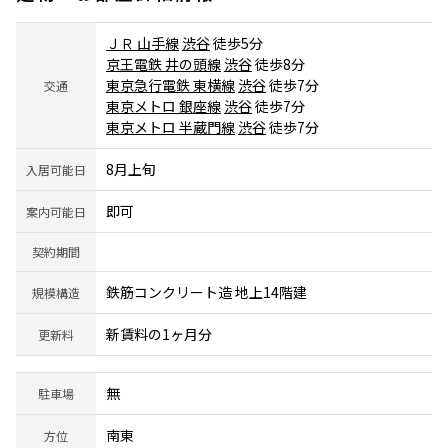
ＪＲ 山手線
渋谷
徒歩5分
京王電鉄 井の頭線
渋谷
徒歩8分
東京急行電鉄 東横線
渋谷
徒歩7分
交通
東京メトロ 銀座線
渋谷
徒歩7分
東京メトロ 半蔵門線
渋谷
徒歩7分
8月上旬
入居可能日
即可
案内可能日
契約期間
鉄筋コンクリート造 地上14階建
規模構造
新賃料の1ヶ月分
更新料
無
駐車場
南東
方位