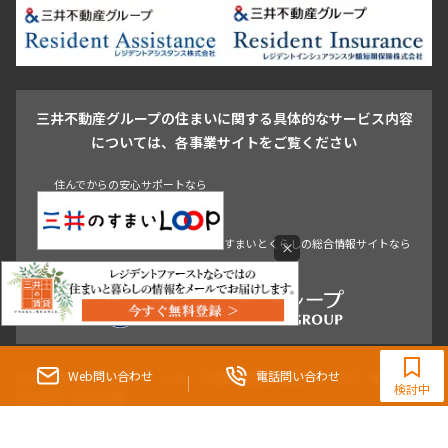
新宿・代々木
目白・高田馬場・早稲田
中野・荻窪
葛飾区
江戸川区
池尻大橋・三軒茶屋
祐天寺・学芸大学・自由が丘
駒沢・用賀・二子玉川
成城・砧
池袋・板橋・王子
戸越・大井・蒲田
三井不動産グループの住まいに関する具体的なサービス内容
青山
渋谷
東京・大手町
新宿
品川
目黒・中目黒
については、各事業サイトをご覧ください
神田・御茶ノ水・秋葉原
初台・幡ヶ谷・笹塚
住んでからの安心サポートなら
すまいとくらしの総合情報サイトなら
×
0120-321-983
9:30~18:00（水曜定休）
Web問い合わせ
電話問い合わせ
東京都知事（3）第96482号 （一社） 不動産流通経営協会会員 （公社） 首都圏不動
検討中
産公正取引協議会加盟
〒107-0052 東京都港区赤坂八丁目4番14号 青山タワープレイス4階
三井の賃貸「いちばんに、住む人のこと。」 東京都心を中心とした豊富な賃貸マン