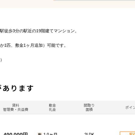
駅徒歩3分の駅近の19階建てマンション。
か1匹、敷金1ヶ月追加）可能です。
）
があります
賃料
敷金
間取り
ポイ
管理費・共益費
礼金
面積
490,000円
1.0ヶ月
2LDK
駅