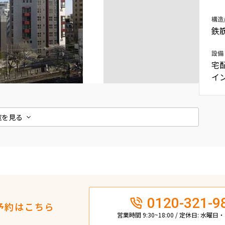
込
新着募集情報
フリーレント
構造
鉄
ペット可
設備
コンシェルジュ付き
宅
ブランドマンション
イ
覧を見る
0120-321-9
予約はこちら
営業時間 9:30~18:00 / 定休日: 水曜