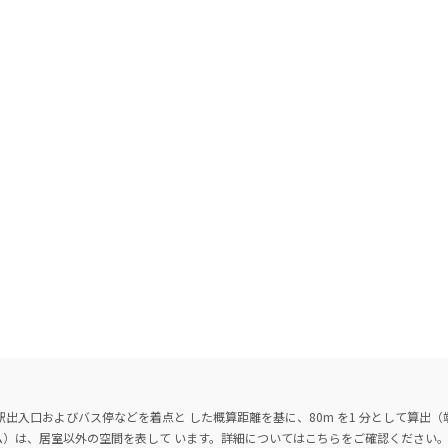
出入口およびバス停などを着点と した概算距離を基に、80m を1 分として算出
ーム）は、居室以外の空間を表して います。詳細については
こちら
をご確認ください