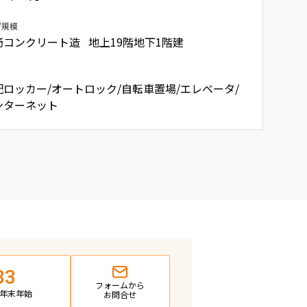
/規模
筋コンクリート造 地上19階地下1階建
配ロッカー/オートロック/自転車置場/エレベータ/
ンターネット
83
フォームから
日・年末年始
お問合せ