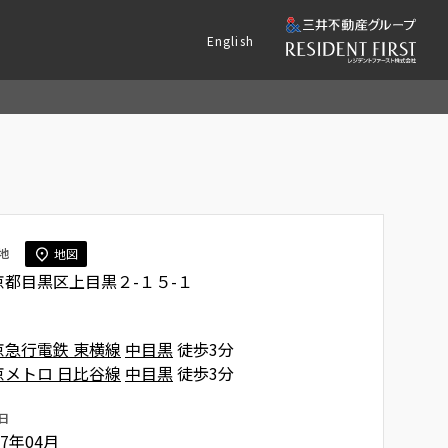
English
地
地図
京都目黒区上目黒２-１５-１
京急行電鉄 東横線
中目黒
徒歩3分
京メトロ 日比谷線
中目黒
徒歩3分
日
07年04月