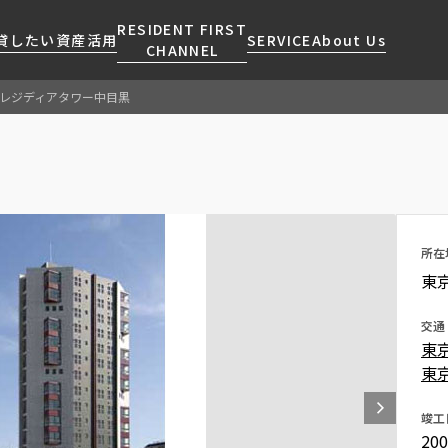
RESIDENT FIRST
貸したい
資産活用
SERVICE
About Us
CHANNEL
レジディアタワー中目黒
検索する
こだわりから探す
レジデントファーストについて
賃貸運営
販売マンション
NEWS
営業窓口
会社情報
お問い合わせ
お問い合わせ
マンションレポート
会員ページ
人気エリアから探す
こだわり一覧
事業案内
商店街のある暮らし
RESIDENT FIRST
区から探す
プレミアムマンション
MEMBERS登録
所在
採用情報
住まいのコラム
駅・沿線から探す
新築
ご入居・提携サービス
東
ニュースリリース
RESIDENT FIRST
地図から探す
当社限定(港区・渋谷区)
MEMBERS登録
お部屋探しからご契約まで
交通
お問い合わせ
キーワードから探す
当社限定(港区・渋谷区以外)
東
よくあるご質問
三井不動産企画
東
社宅紹介
新着情報から探す
分譲賃貸
竣工
【仲介会社様向け】当社仲介
20
ニュースから探す
賃料改定
事業部取り扱い物件入居申