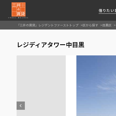
借りたい
「三井の賃貸」レジデントファーストトップ
区から探す
目黒区
About Us
借りたい
貸したい
資産活用
RESIDENT
SERVICE
レジディアタワー中目黒
FIRST CHANNEL
私たちレジデントファーストの思いや
厳選した都心の上質な賃貸マンションを数多
賃貸運営をお考えのオーナー様に
分譲マンションのご購入、売却の
レジデントファーストが提供する
ご提供するサービスをご紹介します
くご提案します
最適なプランをご提案します
ご相談も承ります
各種サービスをご紹介します
新しい住まいと暮らしの探しに関わる
様々な情報を発信します