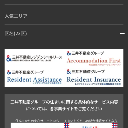
コンシェルジュ付き
人気エリア
開閉
ブランドマンション
赤坂・六本木
広尾・麻布・麻布十番
虎ノ門・麻布台
区名(23区)
開閉
青山・表参道・原宿
白金・目黒
高輪・五反田・大崎
恵比寿・代官山・中目黒
渋谷・松濤・代々木上原
番町・四谷・九段
港区
渋谷区
中央区
新宿区
文京区
千代田区
目黒区
日本橋・銀座
市ヶ谷・神楽坂・飯田橋
三田・芝・浜松町
品川区
世田谷区
大田区
江東区
台東区
墨田区
中野区
芝浦・汐留・品川
月島・勝どき・豊洲
本郷・春日・小石川
豊島区
杉並区
板橋区
北区
練馬区
荒川区
足立区
新宿・代々木
目白・高田馬場・早稲田
中野・荻窪
葛飾区
江戸川区
池尻大橋・三軒茶屋
祐天寺・学芸大学・自由が丘
駒沢・用賀・二子玉川
成城・砧
池袋・板橋・王子
戸越・大井・蒲田
三井不動産グループの住まいに関する具体的なサービス内容
青山
渋谷
東京・大手町
新宿
品川
目黒・中目黒
については、各事業サイトをご覧ください
神田・御茶ノ水・秋葉原
初台・幡ヶ谷・笹塚
住んでからの安心サポートなら
すまいとくらしの総合情報サイトなら