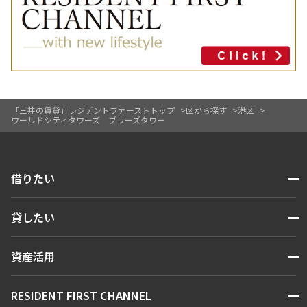
「三井の賃貸」レジデントファーストトップ
区から探す
港区
ワールドシティタワーズ ブリーズタワー
開閉
借りたい
検索する
開閉
貸したい
人気エリアから探す
賃貸運営
区から探す
開閉
資産活用
お問い合わせ
駅・沿線から探す
販売マンション
地図から探す
開閉
RESIDENT FIRST CHANNEL
お問い合わせ
キーワードから探す