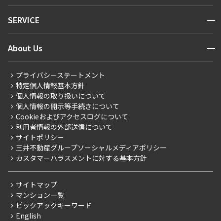
NEWS
開閉
SERVICE
新着情報から探す
マンションレポート
ニュースから探す
営業窓口
商店街のある暮らし
開閉
About Us
新着募集情報
会員ページ
住まいのコラム
レジデントファーストについて
RESIDENT FIRST MEMBERS登録
RESIDENT FIRST MEMBERS登録
こだわりから探す
プライバシーステートメント
会社情報
ご入居・提携サービス
特定個人情報基本方針
こだわり一覧
事業案内
個人情報の取り扱いについて
お部屋探しからご契約まで
プレミアムマンション
個人情報の開示等手続きについて
採用情報
よくあるご質問
Cookieおよびアクセスログについて
新築
ニュースリリース
社宅紹介
利用者情報の外部送信について
当社限定（港区・渋谷区）
サイトポリシー
お問い合わせ
【仲介会社様向け】当社仲介事業部取り扱い物件入居申込
三井不動産グループソーシャルメディアポリシー
当社限定（港区・渋谷区以外）
カスタマーハラスメントに対する基本方針
三井不動産企画
分譲賃貸
サイトマップ
賃料改定
マンション一覧
ピックアックキーワード
フリーレント
English
ペット可