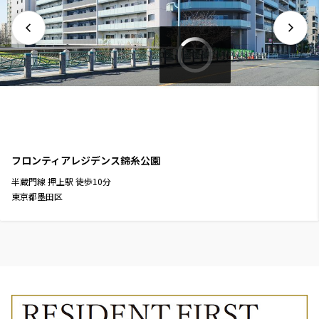
フロンティアレジデンス錦糸公園
半蔵門線
押上駅
徒歩
10
分
東京都墨田区