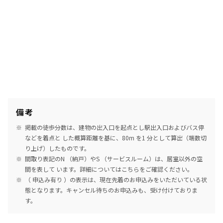
備考
掲載の徒歩分数は、建物の出入口を起点とし駅出入口およびバス停
などを着点と した概算距離を基に、80m を1 分として算出（端数切
り上げ）したものです。
間取り表記のN （納戸）やS （サービスルーム）は、居室以外の空
間を表して います。詳細については
こちら
をご確認ください。
（ 申込み有り ）の表示は、現在先着のお申込みをいただいている状
態となります。キャンセル待ちのお申込みも、受け付けておりま
す。