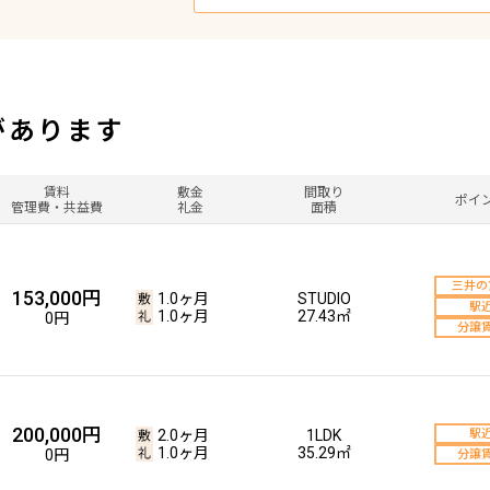
があります
賃料
敷金
間取り
ポイ
管理費・共益費
礼金
面積
三井の
153,000円
1.0ヶ月
STUDIO
駅
1.0ヶ月
27.43㎡
0円
分譲
200,000円
2.0ヶ月
1LDK
駅
1.0ヶ月
35.29㎡
0円
分譲