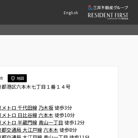
English
地
地図
京都港区六本木七丁目１番１４号
京メトロ 千代田線
乃木坂
徒歩3分
京メトロ 日比谷線
六本木
徒歩10分
京メトロ 半蔵門線
青山一丁目
徒歩12分
京都交通局 大江戸線
六本木
徒歩8分
京都交通局 大江戸線
青山一丁目
徒歩11分