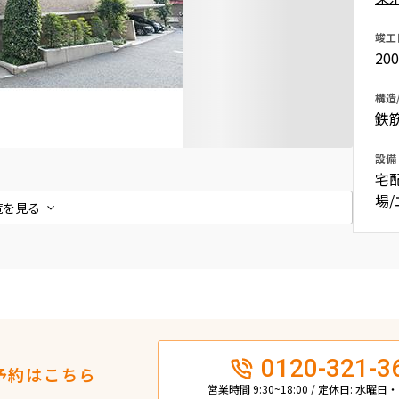
込
新着募集情報
フリーレント
竣工
20
ペット可
コンシェルジュ付き
構造
鉄
ブランドマンション
設備
宅
場
覧を見る
0120-321-3
予約はこちら
営業時間 9:30~18:00 / 定休日: 水曜