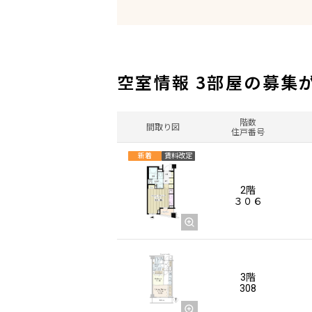
空室情報 3部屋の募集
階数
間取り図
住戸番号
新着
賃料改定
2階
３０６
3階
308