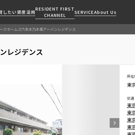
RESIDENT FIRST
貸したい
資産活用
SERVICE
About Us
CHANNEL
ークホームズ六本木乃木坂アーバンレジデンス
検索する
こだわりから探す
レジデントファーストについて
賃貸運営
販売マンション
NEWS
営業窓口
ンレジデンス
会社情報
お問い合わせ
お問い合わせ
マンションレポート
会員ページ
人気エリアから探す
こだわり一覧
事業案内
商店街のある暮らし
RESIDENT FIRST
区から探す
プレミアムマンション
MEMBERS登録
所在
採用情報
住まいのコラム
駅・沿線から探す
新築
ご入居・提携サービス
東
ニュースリリース
RESIDENT FIRST
地図から探す
当社限定(港区・渋谷区)
MEMBERS登録
お部屋探しからご契約まで
交通
お問い合わせ
キーワードから探す
当社限定(港区・渋谷区以外)
東
よくあるご質問
三井不動産企画
東
社宅紹介
東
新着情報から探す
分譲賃貸
東
【仲介会社様向け】当社仲介
ニュースから探す
東
賃料改定
事業部取り扱い物件入居申