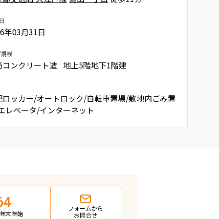
日
06年03月31日
/規模
筋コンクリート造 地上5階地下1階建
配ロッカー/オートロック/自転車置場/敷地内ごみ置
/エレベータ/インターネット
64
フォームから
日・年末年始
お問合せ