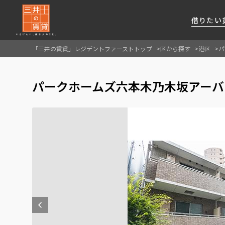
借りたい
「三井の賃貸」レジデントファーストトップ
区から探す
港区
パ
About Us
借りたい
貸したい
資産活用
RESIDENT
SERVICE
パークホームズ六本木乃木坂アーバ
FIRST CHANNEL
私たちレジデントファーストの思いや
厳選した都心の上質な賃貸マンションを数多
賃貸運営をお考えのオーナー様に
分譲マンションのご購入、売却の
レジデントファーストが提供する
ご提供するサービスをご紹介します
くご提案します
最適なプランをご提案します
ご相談も承ります
各種サービスをご紹介します
新しい住まいと暮らしの探しに関わる
様々な情報を発信します