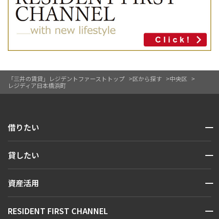
「三井の賃貸」レジデントファーストトップ
区から探す
中央区
レジディア日本橋浜町
開閉
借りたい
検索する
開閉
貸したい
人気エリアから探す
賃貸運営
区から探す
開閉
資産活用
お問い合わせ
駅・沿線から探す
販売マンション
地図から探す
開閉
RESIDENT FIRST CHANNEL
お問い合わせ
キーワードから探す