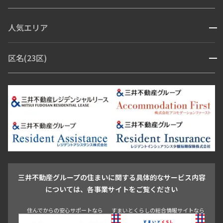
コンシェルジュ付き
人気エリア
開閉
ブランドマンション
赤坂・六本木
広尾・麻布・麻布十番
虎ノ門・麻布台
区名(23区)
開閉
青山・表参道・原宿
白金・目黒
高輪・五反田・大崎
恵比寿・代官山・中目黒
渋谷・松濤・代々木上原
番町・四谷・九段
港区
渋谷区
中央区
新宿区
文京区
千代田区
目黒区
日本橋・銀座
市ヶ谷・神楽坂・飯田橋
三田・芝・浜松町
品川区
世田谷区
大田区
江東区
台東区
墨田区
中野区
芝浦・汐留・品川
月島・勝どき・豊洲
本郷・春日・小石川
豊島区
杉並区
板橋区
北区
練馬区
荒川区
足立区
新宿・代々木
目白・高田馬場・早稲田
中野・荻窪
葛飾区
江戸川区
池尻大橋・三軒茶屋
祐天寺・学芸大学・自由が丘
駒沢・用賀・二子玉川
成城・砧
池袋・板橋・王子
戸越・大井・蒲田
三井不動産グループの住まいに関する具体的なサービス内容
青山
渋谷
東京・大手町
新宿
品川
目黒・中目黒
については、各事業サイトをご覧ください
神田・御茶ノ水・秋葉原
初台・幡ヶ谷・笹塚
住んでからの安心サポートなら
すまいとくらしの総合情報サイトなら