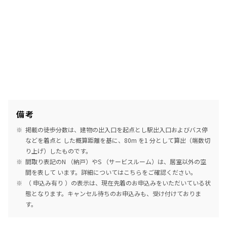
備考
掲載の徒歩分数は、建物の出入口を起点とし駅出入口およびバス停
などを着点と した概算距離を基に、80m を1 分として算出（端数切
り上げ）したものです。
間取り表記のN （納戸）やS （サービスルーム）は、居室以外の空
間を表して います。詳細については
こちら
をご確認ください。
（ 申込み有り ）の表示は、現在先着のお申込みをいただいている状
態となります。キャンセル待ちのお申込みも、受け付けておりま
す。