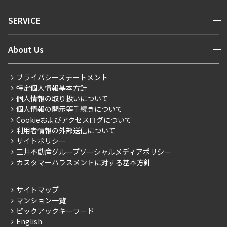
NEWS
開閉
SERVICE
新着情報から探す
マンションレポート
ニュースから探す
営業窓口
商店街のある暮らし
開閉
About Us
新着募集情報
会員ページ
住まいのコラム
レジデントファーストについて
RESIDENT FIRST MEMBERS登録
RESIDENT FIRST MEMBERS登録
こだわりから探す
プライバシーステートメント
会社情報
ご入居・提携サービス
特定個人情報基本方針
こだわり一覧
事業案内
個人情報の取り扱いについて
お部屋探しからご契約まで
プレミアムマンション
個人情報の開示等手続きについて
採用情報
よくあるご質問
Cookieおよびアクセスログについて
新築
ニュースリリース
社宅紹介
利用者情報の外部送信について
当社限定（港区・渋谷区）
サイトポリシー
お問い合わせ
【仲介会社様向け】当社仲介事業部取り扱い物件入居申込
三井不動産グループソーシャルメディアポリシー
当社限定（港区・渋谷区以外）
カスタマーハラスメントに対する基本方針
三井不動産企画
分譲賃貸
サイトマップ
賃料改定
マンション一覧
ピックアックキーワード
フリーレント
English
ペット可