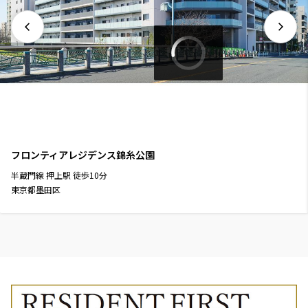
フロンティアレジデンス錦糸公園
半蔵門線
押上駅
徒歩
10
分
東京都墨田区