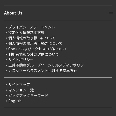
マンションレポート
ニュースから探す
営業窓口
商店街のある暮らし
開閉
About Us
新着募集情報
会員ページ
住まいのコラム
レジデントファーストについて
RESIDENT FIRST MEMBERS登録
RESIDENT FIRST MEMBERS登録
こだわりから探す
プライバシーステートメント
会社情報
ご入居・提携サービス
特定個人情報基本方針
こだわり一覧
事業案内
個人情報の取り扱いについて
お部屋探しからご契約まで
プレミアムマンション
個人情報の開示等手続きについて
採用情報
よくあるご質問
Cookieおよびアクセスログについて
新築
ニュースリリース
社宅紹介
利用者情報の外部送信について
当社限定（港区・渋谷区）
サイトポリシー
お問い合わせ
【仲介会社様向け】当社仲介事業部取り扱い物件入居申込
三井不動産グループソーシャルメディアポリシー
当社限定（港区・渋谷区以外）
カスタマーハラスメントに対する基本方針
三井不動産企画
分譲賃貸
サイトマップ
賃料改定
マンション一覧
ピックアックキーワード
フリーレント
English
ペット可
コンシェルジュ付き