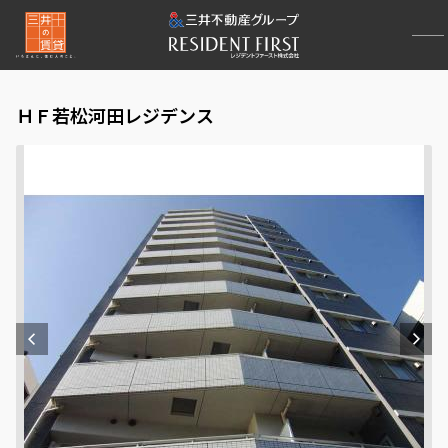
ＨＦ若松河田レジデンス