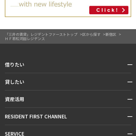
「三井の賃貸」レジデントファーストトップ
区から探す
新宿区
ＨＦ若松河田レジデンス
開閉
借りたい
検索する
開閉
貸したい
人気エリアから探す
賃貸運営
区から探す
開閉
資産活用
お問い合わせ
駅・沿線から探す
販売マンション
地図から探す
開閉
RESIDENT FIRST CHANNEL
お問い合わせ
キーワードから探す
NEWS
開閉
SERVICE
新着情報から探す