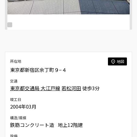
所在地
地図
東京都新宿区余丁町９−４
交通
東京都交通局 大江戸線
若松河田
徒歩3分
竣工日
2004年03月
構造/規模
鉄筋コンクリート造 地上12階建
設備