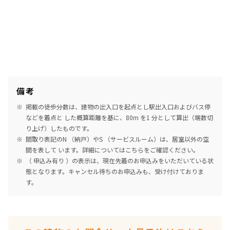
備考
掲載の徒歩分数は、建物の出入口を起点とし駅出入口およびバス停
などを着点と した概算距離を基に、80m を1 分として算出（端数切
り上げ）したものです。
間取り表記のN （納戸）やS （サービスルーム）は、居室以外の空
間を表して います。詳細については
こちら
をご確認ください。
（ 申込み有り ）の表示は、現在先着のお申込みをいただいている状
態となります。キャンセル待ちのお申込みも、受け付けておりま
す。