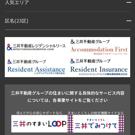
人気エリア
開閉
ブランドマンション
赤坂・六本木
広尾・麻布・麻布十番
虎ノ門・麻布台
区名(23区)
開閉
青山・表参道・原宿
白金・目黒
高輪・五反田・大崎
恵比寿・代官山・中目黒
渋谷・松濤・代々木上原
番町・四谷・九段
港区
渋谷区
中央区
新宿区
文京区
千代田区
目黒区
日本橋・銀座
市ヶ谷・神楽坂・飯田橋
三田・芝・浜松町
品川区
世田谷区
大田区
江東区
台東区
墨田区
中野区
芝浦・汐留・品川
月島・勝どき・豊洲
本郷・春日・小石川
豊島区
杉並区
板橋区
北区
練馬区
荒川区
足立区
新宿・代々木
目白・高田馬場・早稲田
中野・荻窪
葛飾区
江戸川区
池尻大橋・三軒茶屋
祐天寺・学芸大学・自由が丘
駒沢・用賀・二子玉川
成城・砧
池袋・板橋・王子
戸越・大井・蒲田
三井不動産グループの住まいに関する具体的なサービス内容
青山
渋谷
東京・大手町
新宿
品川
目黒・中目黒
については、各事業サイトをご覧ください
神田・御茶ノ水・秋葉原
初台・幡ヶ谷・笹塚
住んでからの安心サポートなら
すまいとくらしの総合情報サイトなら