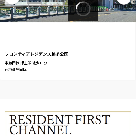
フロンティアレジデンス錦糸公園
半蔵門線
押上駅
徒歩
10
分
東京都墨田区