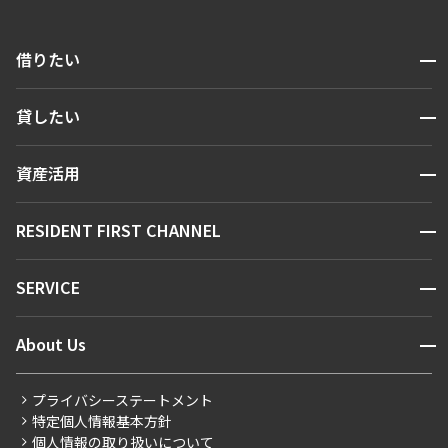
開閉
借りたい
検索する
開閉
貸したい
人気エリアから探す
賃貸運営
区から探す
開閉
資産活用
お問い合わせ
駅・沿線から探す
販売マンション
地図から探す
開閉
RESIDENT FIRST CHANNEL
お問い合わせ
キーワードから探す
NEWS
開閉
SERVICE
新着情報から探す
マンションレポート
ニュースから探す
営業窓口
商店街のある暮らし
開閉
About Us
新着募集情報
会員ページ
住まいのコラム
レジデントファーストについて
RESIDENT FIRST MEMBERS登録
RESIDENT FIRST MEMBERS登録
こだわりから探す
プライバシーステートメント
会社情報
ご入居・提携サービス
特定個人情報基本方針
こだわり一覧
事業案内
個人情報の取り扱いについて
お部屋探しからご契約まで