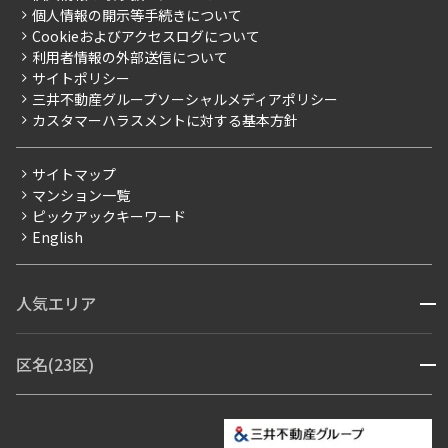
プレミアムマンション
個人情報の開示等手続きについて
採用情報
よくあるご質問
Cookieおよびアクセスログについて
新築
ニュースリリース
社宅紹介
利用者情報の外部送信について
当社限定（港区・渋谷区）
サイトポリシー
お問い合わせ
【仲介会社様向け】当社仲介事業部取り扱い物件入居申込
三井不動産グループソーシャルメディアポリシー
当社限定（港区・渋谷区以外）
カスタマーハラスメントに対する基本方針
三井不動産企画
分譲賃貸
サイトマップ
賃料改定
マンション一覧
ピックアックキーワード
フリーレント
English
ペット可
コンシェルジュ付き
人気エリア
開閉
ブランドマンション
赤坂・六本木
広尾・麻布・麻布十番
虎ノ門・麻布台
区名(23区)
開閉
青山・表参道・原宿
白金・目黒
高輪・五反田・大崎
恵比寿・代官山・中目黒
渋谷・松濤・代々木上原
番町・四谷・九段
港区
渋谷区
中央区
新宿区
文京区
千代田区
目黒区
日本橋・銀座
市ヶ谷・神楽坂・飯田橋
三田・芝・浜松町
品川区
世田谷区
大田区
江東区
台東区
墨田区
中野区