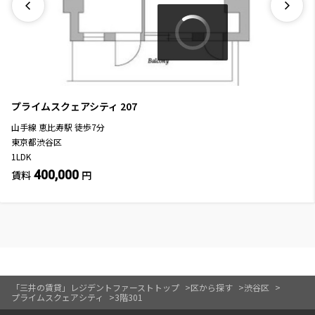
プライムスクェアシティ
207
山手線
恵比寿駅
徒歩
7
分
東京都渋谷区
1LDK
400,000
賃料
円
「三井の賃貸」レジデントファーストトップ
区から探す
渋谷区
プライムスクェアシティ
3階301