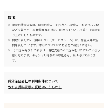
備考
掲載の徒歩分数は、建物の出入口を起点とし駅出入口およびバス停
などを着点と した概算距離を基に、80m を1 分として算出（端数切
り上げ）したものです。
間取り表記のN （納戸）やS （サービスルーム）は、居室以外の空
間を表して います。詳細については
こちら
をご確認ください。
（ 申込み有り ）の表示は、現在先着のお申込みをいただいている状
態となります。キャンセル待ちのお申込みも、受け付けておりま
す。
めやす賃料表示
賃貸保証会社の利用条件について
めやす賃料表示の説明はこちらから