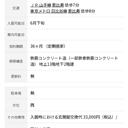
ＪＲ 山手線
恵比寿
徒歩7分
交通
東京メトロ 日比谷線
恵比寿
徒歩8分
6月下旬
入居可能日
案内可能日
36ヶ月 （定期借家）
契約期間
鉄筋コンクリート造（一部鉄骨鉄筋コンクリート
規模構造
造） 地上13階地下2階建
無
更新料
無
駐車場
西
方位
入居時における玄関錠交換代 33,000円（税込）/
その他費用