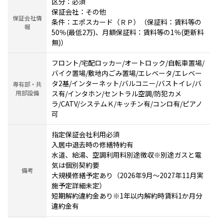
区分：必須
保証会社：その他
保証会社情
条件：エポスカード（ＲＰ）（保証料：賃料等の
報
50％(最低2万)、月額保証料：賃料等の1％(更新料
無)）
フロント/宅配ロッカー/オートロック/自転車置場/
バイク置場/敷地内ごみ置場/エレベータ/エレベー
タ2基/インターネット/バルコニー/バストイレ/バ
専有部・共
用部設備
ス有/インタホン/セントラル空調/防犯カメ
ラ/CATV/システムＫ/キッチン有/コンロ有/ピアノ
可
指定保証会社利用必須
入居中退去時の修繕特約有
水道、給湯、空調利用料別途徴収※別途ガスと電
気は個別契約要
備考
大規模修繕予定あり（2026年9月～2027年11月実
施予定詳細未定）
短期解約違約金あり※1年以内解約時賃料1か月分
違約金有