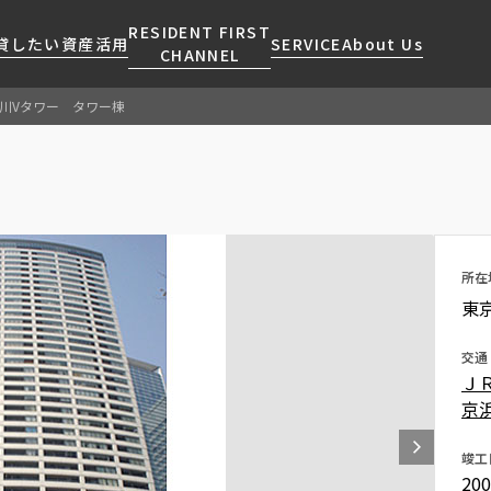
RESIDENT FIRST
貸したい
資産活用
SERVICE
About Us
CHANNEL
川Vタワー タワー棟
検索する
こだわりから探す
レジデントファーストについて
賃貸運営
販売マンション
NEWS
営業窓口
会社情報
お問い合わせ
お問い合わせ
マンションレポート
会員ページ
人気エリアから探す
こだわり一覧
事業案内
商店街のある暮らし
RESIDENT FIRST
区から探す
プレミアムマンション
MEMBERS登録
所在
採用情報
住まいのコラム
駅・沿線から探す
新築
ご入居・提携サービス
東
ニュースリリース
RESIDENT FIRST
地図から探す
当社限定(港区・渋谷区)
MEMBERS登録
お部屋探しからご契約まで
交通
お問い合わせ
キーワードから探す
当社限定(港区・渋谷区以外)
Ｊ
よくあるご質問
三井不動産企画
京
社宅紹介
新着情報から探す
分譲賃貸
竣工
【仲介会社様向け】当社仲介
20
ニュースから探す
賃料改定
事業部取り扱い物件入居申