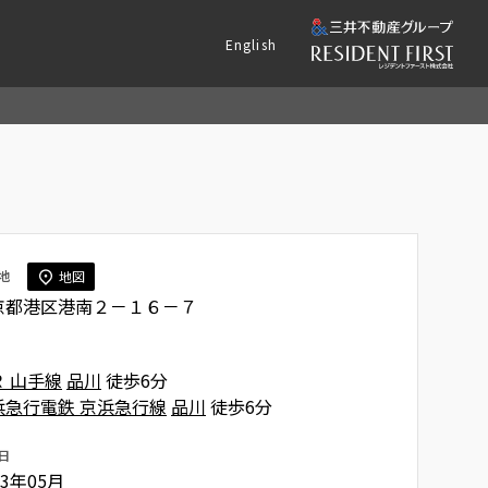
English
地
地図
京都港区港南２－１６－７
Ｒ 山手線
品川
徒歩6分
浜急行電鉄 京浜急行線
品川
徒歩6分
日
03年05月