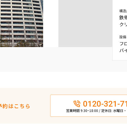
込
新着募集情報
フリーレント
構造
鉄
ペット可
ク
コンシェルジュ付き
設備
ブランドマンション
フ
バ
0120-321-7
予約はこちら
営業時間 9:30~18:00 / 定休日: 水曜