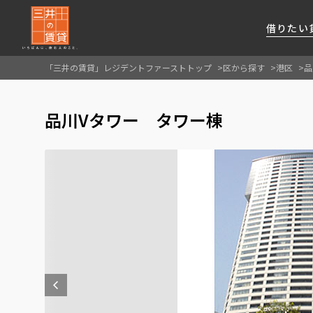
借りたい
「三井の賃貸」レジデントファーストトップ
区から探す
港区
品
About Us
借りたい
貸したい
資産活用
RESIDENT
SERVICE
品川Vタワー タワー棟
FIRST CHANNEL
私たちレジデントファーストの思いや
厳選した都心の上質な賃貸マンションを数多
賃貸運営をお考えのオーナー様に
分譲マンションのご購入、売却の
レジデントファーストが提供する
ご提供するサービスをご紹介します
くご提案します
最適なプランをご提案します
ご相談も承ります
各種サービスをご紹介します
新しい住まいと暮らしの探しに関わる
様々な情報を発信します