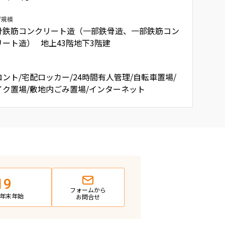
/規模
骨鉄筋コンクリート造（一部鉄骨造、一部鉄筋コン
リート造） 地上43階地下3階建
ロント/宅配ロッカー/24時間有人管理/自転車置場/
イク置場/敷地内ごみ置場/インターネット
19
フォームから
日・年末年始
お問合せ