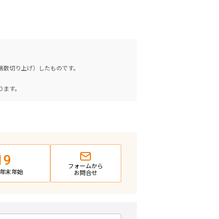
（端数切り上げ）したものです。
。
ります。
19
フォームから
日・年末年始
お問合せ