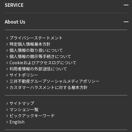
開閉
SERVICE
新着情報から探す
マンションレポート
ニュースから探す
営業窓口
商店街のある暮らし
開閉
About Us
新着募集情報
会員ページ
住まいのコラム
レジデントファーストについて
RESIDENT FIRST MEMBERS登録
RESIDENT FIRST MEMBERS登録
こだわりから探す
プライバシーステートメント
会社情報
ご入居・提携サービス
特定個人情報基本方針
こだわり一覧
事業案内
個人情報の取り扱いについて
お部屋探しからご契約まで
プレミアムマンション
個人情報の開示等手続きについて
採用情報
よくあるご質問
Cookieおよびアクセスログについて
新築
ニュースリリース
社宅紹介
利用者情報の外部送信について
当社限定（港区・渋谷区）
サイトポリシー
お問い合わせ
【仲介会社様向け】当社仲介事業部取り扱い物件入居申込
三井不動産グループソーシャルメディアポリシー
当社限定（港区・渋谷区以外）
カスタマーハラスメントに対する基本方針
三井不動産企画
分譲賃貸
サイトマップ
賃料改定
マンション一覧
ピックアックキーワード
フリーレント
English
ペット可