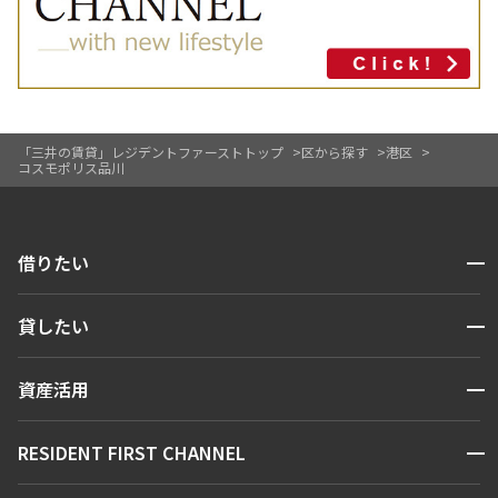
「三井の賃貸」レジデントファーストトップ
区から探す
港区
コスモポリス品川
開閉
借りたい
検索する
開閉
貸したい
人気エリアから探す
賃貸運営
区から探す
開閉
資産活用
お問い合わせ
駅・沿線から探す
販売マンション
地図から探す
開閉
RESIDENT FIRST CHANNEL
お問い合わせ
キーワードから探す
NEWS