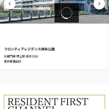
フロンティアレジデンス錦糸公園
半蔵門線
押上駅
徒歩
10
分
東京都墨田区