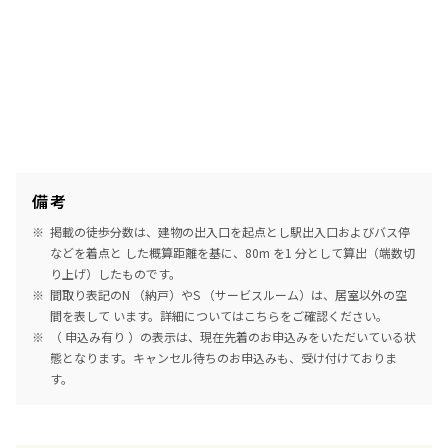
備考
掲載の徒歩分数は、建物の出入口を起点とし駅出入口およびバス停
などを着点と した概算距離を基に、80m を1 分として算出（端数切
り上げ）したものです。
間取り表記のN （納戸）やS （サービスルーム）は、居室以外の空
間を表して います。詳細については
こちら
をご確認ください。
（ 申込み有り ）の表示は、現在先着のお申込みをいただいている状
態となります。キャンセル待ちのお申込みも、受け付けておりま
す。