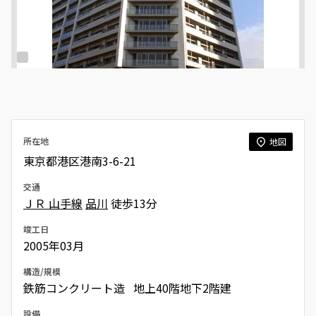
所在地
地図
東京都港区港南3-6-21
交通
ＪＲ 山手線
品川
徒歩13分
竣工日
2005年03月
構造/規模
鉄筋コンクリート造 地上40階地下2階建
設備