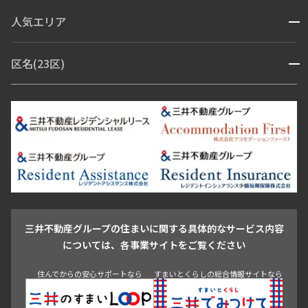
コンシェルジュ付き
人気エリア
開閉
ブランドマンション
赤坂・六本木
広尾・麻布・麻布十番
虎ノ門・麻布台
区名(23区)
開閉
青山・表参道・原宿
白金・目黒
高輪・五反田・大崎
恵比寿・代官山・中目黒
渋谷・松濤・代々木上原
番町・四谷・九段
港区
渋谷区
中央区
新宿区
文京区
千代田区
目黒区
日本橋・銀座
市ヶ谷・神楽坂・飯田橋
三田・芝・浜松町
品川区
世田谷区
大田区
江東区
台東区
墨田区
中野区
芝浦・汐留・品川
月島・勝どき・豊洲
本郷・春日・小石川
豊島区
杉並区
板橋区
北区
練馬区
荒川区
足立区
新宿・代々木
目白・高田馬場・早稲田
中野・荻窪
葛飾区
江戸川区
池尻大橋・三軒茶屋
祐天寺・学芸大学・自由が丘
駒沢・用賀・二子玉川
成城・砧
池袋・板橋・王子
戸越・大井・蒲田
三井不動産グループの住まいに関する具体的なサービス内容
青山
渋谷
東京・大手町
新宿
品川
目黒・中目黒
については、各事業サイトをご覧ください
神田・御茶ノ水・秋葉原
初台・幡ヶ谷・笹塚
住んでからの安心サポートなら
すまいとくらしの総合情報サイトなら