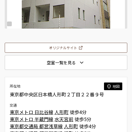
オリジナルサイト
空室一覧を見る
所在地
地図
東京都中央区日本橋人形町２丁目２２番９号
交通
東京メトロ 日比谷線
人形町
徒歩4分
東京メトロ 半蔵門線
水天宮前
徒歩5分
東京都交通局 都営浅草線
人形町
徒歩4分