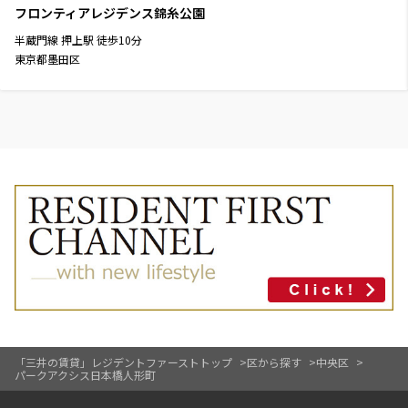
フロンティアレジデンス錦糸公園
半蔵門線
押上駅
徒歩
10
分
東京都墨田区
「三井の賃貸」レジデントファーストトップ
区から探す
中央区
パークアクシス日本橋人形町