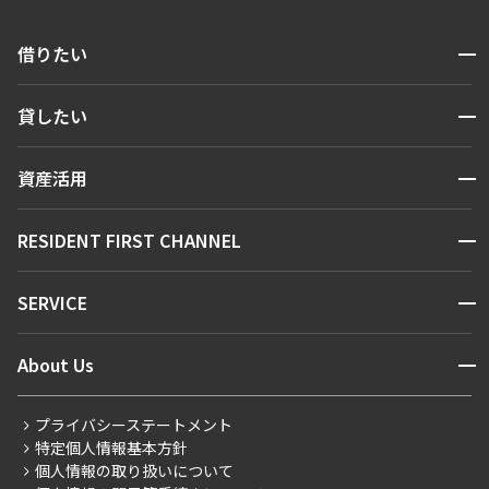
開閉
借りたい
検索する
開閉
貸したい
人気エリアから探す
賃貸運営
区から探す
開閉
資産活用
お問い合わせ
駅・沿線から探す
販売マンション
地図から探す
開閉
RESIDENT FIRST CHANNEL
お問い合わせ
キーワードから探す
NEWS
開閉
SERVICE
新着情報から探す
マンションレポート
ニュースから探す
営業窓口
商店街のある暮らし
開閉
About Us
新着募集情報
会員ページ
住まいのコラム
レジデントファーストについて
RESIDENT FIRST MEMBERS登録
RESIDENT FIRST MEMBERS登録
こだわりから探す
プライバシーステートメント
会社情報
ご入居・提携サービス
特定個人情報基本方針
こだわり一覧
事業案内
個人情報の取り扱いについて
お部屋探しからご契約まで