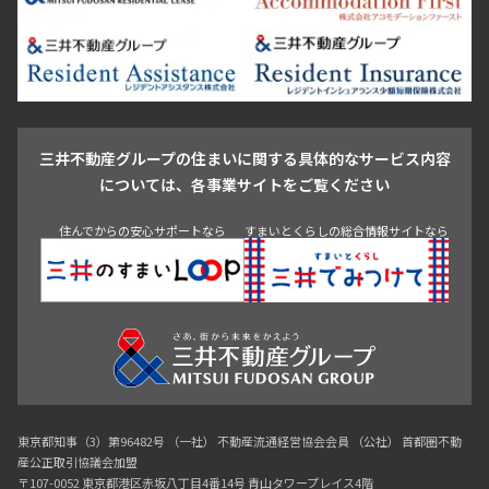
豊島区
杉並区
板橋区
北区
練馬区
荒川区
足立区
新宿・代々木
目白・高田馬場・早稲田
中野・荻窪
葛飾区
江戸川区
池尻大橋・三軒茶屋
祐天寺・学芸大学・自由が丘
駒沢・用賀・二子玉川
成城・砧
池袋・板橋・王子
戸越・大井・蒲田
三井不動産グループの住まいに関する具体的なサービス内容
青山
渋谷
東京・大手町
新宿
品川
目黒・中目黒
については、各事業サイトをご覧ください
神田・御茶ノ水・秋葉原
初台・幡ヶ谷・笹塚
住んでからの安心サポートなら
すまいとくらしの総合情報サイトなら
東京都知事（3）第96482号 （一社） 不動産流通経営協会会員 （公社） 首都圏不動
産公正取引協議会加盟
〒107-0052 東京都港区赤坂八丁目4番14号 青山タワープレイス4階