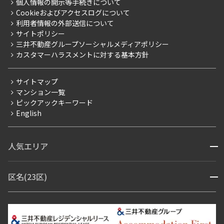
プレミアムマンション
個人情報の開示等手続きについて
採用情報
よくあるご質問
Cookieおよびアクセスログについて
新築
ニュースリリース
社宅紹介
利用者情報の外部送信について
当社限定（港区・渋谷区）
サイトポリシー
お問い合わせ
【仲介会社様向け】当社仲介事業部取り扱い物件入居申込
三井不動産グループソーシャルメディアポリシー
当社限定（港区・渋谷区以外）
カスタマーハラスメントに対する基本方針
三井不動産企画
分譲賃貸
サイトマップ
賃料改定
マンション一覧
ピックアックキーワード
フリーレント
English
ペット可
コンシェルジュ付き
人気エリア
開閉
ブランドマンション
赤坂・六本木
広尾・麻布・麻布十番
虎ノ門・麻布台
区名(23区)
開閉
青山・表参道・原宿
白金・目黒
高輪・五反田・大崎
恵比寿・代官山・中目黒
渋谷・松濤・代々木上原
番町・四谷・九段
港区
渋谷区
中央区
新宿区
文京区
千代田区
目黒区
日本橋・銀座
市ヶ谷・神楽坂・飯田橋
三田・芝・浜松町
品川区
世田谷区
大田区
江東区
台東区
墨田区
中野区
芝浦・汐留・品川
月島・勝どき・豊洲
本郷・春日・小石川