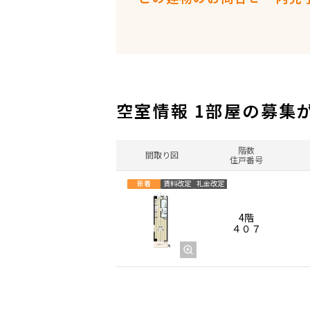
空室情報 1部屋の募集
階数
間取り図
住戸番号
新着
賃料改定
礼金改定
4階
４０７