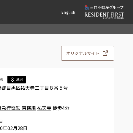
English
オリジナルサイト
地
地図
京都目黒区祐天寺二丁目８番５号
京急行電鉄 東横線
祐天寺
徒歩4分
日
00年02月28日