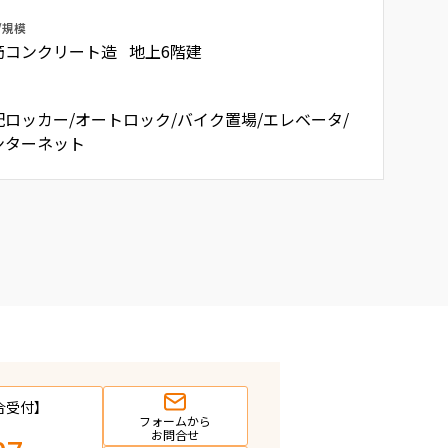
/規模
筋コンクリート造 地上6階建
配ロッカー/オートロック/バイク置場/エレベータ/
ンターネット
合受付】
フォームから
お問合せ