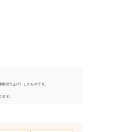
（端数切り上げ）したものです。
。
ります。