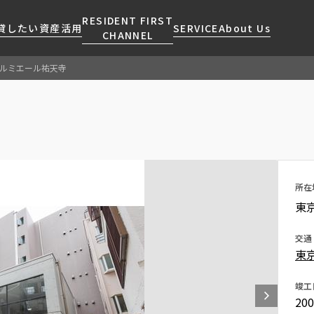
RESIDENT FIRST
貸したい
資産活用
SERVICE
About Us
CHANNEL
ルミエール祐天寺
検索する
こだわりから探す
レジデントファーストについて
賃貸運営
販売マンション
NEWS
営業窓口
会社情報
お問い合わせ
お問い合わせ
マンションレポート
会員ページ
人気エリアから探す
こだわり一覧
事業案内
商店街のある暮らし
RESIDENT FIRST
区から探す
プレミアムマンション
MEMBERS登録
採用情報
住まいのコラム
駅・沿線から探す
新築
所在
ご入居・提携サービス
東
ニュースリリース
RESIDENT FIRST
地図から探す
当社限定(港区・渋谷区)
MEMBERS登録
お部屋探しからご契約まで
お問い合わせ
キーワードから探す
当社限定(港区・渋谷区以外)
交通
よくあるご質問
東
三井不動産企画
社宅紹介
新着情報から探す
分譲賃貸
竣工
【仲介会社様向け】当社仲介
20
ニュースから探す
賃料改定
事業部取り扱い物件入居申