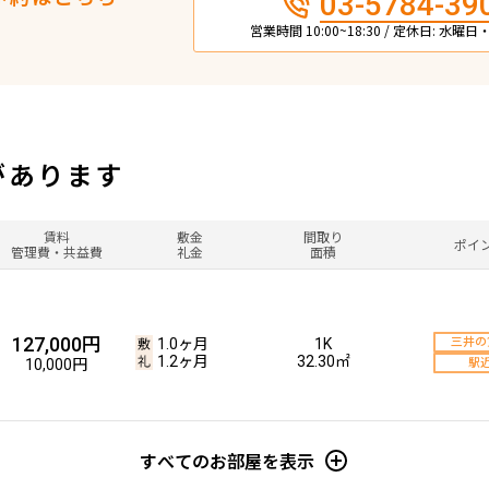
03-5784-39
営業時間 10:00~18:30 / 定休日: 水曜
があります
賃料
敷金
間取り
ポイ
管理費・共益費
礼金
面積
127,000円
1.0ヶ月
1K
三井の
1.2ヶ月
32.30㎡
10,000円
駅
すべてのお部屋を表示