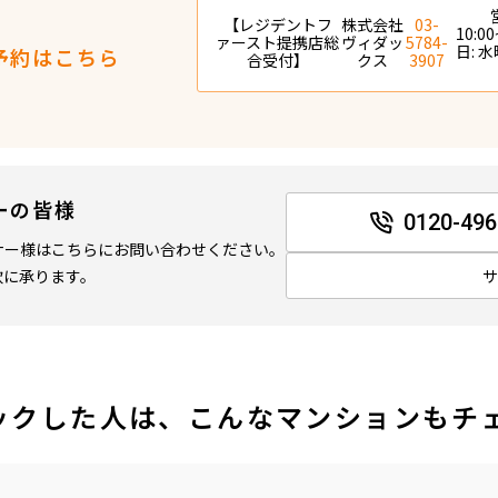
【レジデントフ
株式会社
03-
10:00
ァースト提携店総
ヴィダッ
5784-
日: 
予約はこちら
合受付】
クス
3907
ーの皆様
0120-496
ナー様はこちらにお問い合わせください。
軟に承ります。
ックした人は、こんなマンションもチ