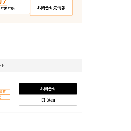
07
お問合せ先情報
日・年末年始
ント
お問合せ
賃貸
近
追加