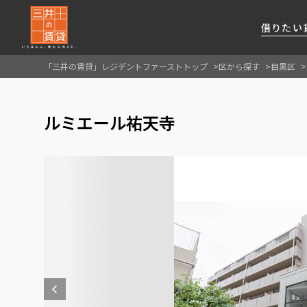
借りたい
「三井の賃貸」レジデントファーストトップ
区から探す
目黒区
About Us
借りたい
貸したい
資産活用
RESIDENT
SERVICE
ルミエール祐天寺
FIRST CHANNEL
私たちレジデントファーストの思いや
厳選した都心の上質な賃貸マンションを数多
賃貸運営をお考えのオーナー様に
分譲マンションのご購入、売却の
レジデントファーストが提供する
ご提供するサービスをご紹介します
くご提案します
最適なプランをご提案します
ご相談も承ります
各種サービスをご紹介します
新しい住まいと暮らしの探しに関わる
様々な情報を発信します