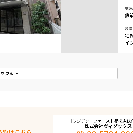
込
構造
新着募集情報
フリーレント
鉄
ペット可
設備
コンシェルジュ付き
宅
イ
ブランドマンション
覧を見る
【レジデントファースト提携店総
株式会社ヴィダックス
予約はこちら