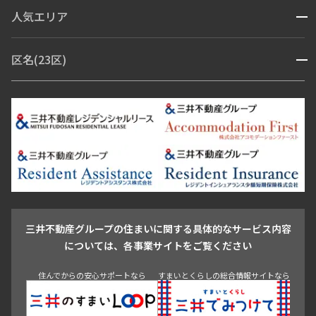
人気エリア
開閉
ブランドマンション
赤坂・六本木
広尾・麻布・麻布十番
虎ノ門・麻布台
区名(23区)
開閉
青山・表参道・原宿
白金・目黒
高輪・五反田・大崎
恵比寿・代官山・中目黒
渋谷・松濤・代々木上原
番町・四谷・九段
港区
渋谷区
中央区
新宿区
文京区
千代田区
目黒区
日本橋・銀座
市ヶ谷・神楽坂・飯田橋
三田・芝・浜松町
品川区
世田谷区
大田区
江東区
台東区
墨田区
中野区
芝浦・汐留・品川
月島・勝どき・豊洲
本郷・春日・小石川
豊島区
杉並区
板橋区
北区
練馬区
荒川区
足立区
新宿・代々木
目白・高田馬場・早稲田
中野・荻窪
葛飾区
江戸川区
池尻大橋・三軒茶屋
祐天寺・学芸大学・自由が丘
駒沢・用賀・二子玉川
成城・砧
池袋・板橋・王子
戸越・大井・蒲田
三井不動産グループの住まいに関する具体的なサービス内容
青山
渋谷
東京・大手町
新宿
品川
目黒・中目黒
については、各事業サイトをご覧ください
神田・御茶ノ水・秋葉原
初台・幡ヶ谷・笹塚
住んでからの安心サポートなら
すまいとくらしの総合情報サイトなら