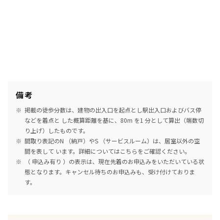
備考
掲載の徒歩分数は、建物の出入口を起点とし駅出入口およびバス停
などを着点と した概算距離を基に、80m を1 分として算出（端数切
り上げ）したものです。
間取り表記のN （納戸）やS （サービスルーム）は、居室以外の空
間を表して います。詳細については
こちら
をご確認ください。
（ 申込み有り ）の表示は、現在先着のお申込みをいただいている状
態となります。キャンセル待ちのお申込みも、受け付けておりま
す。