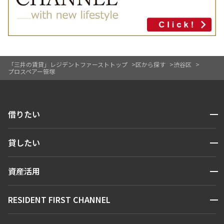
「三井の賃貸」レジデントファーストトップ
区から探す
渋谷区
プロスペアー笹塚
開閉
借りたい
検索する
開閉
貸したい
人気エリアから探す
賃貸運営
区から探す
開閉
資産活用
お問い合わせ
駅・沿線から探す
販売マンション
地図から探す
開閉
RESIDENT FIRST CHANNEL
お問い合わせ
キーワードから探す
NEWS