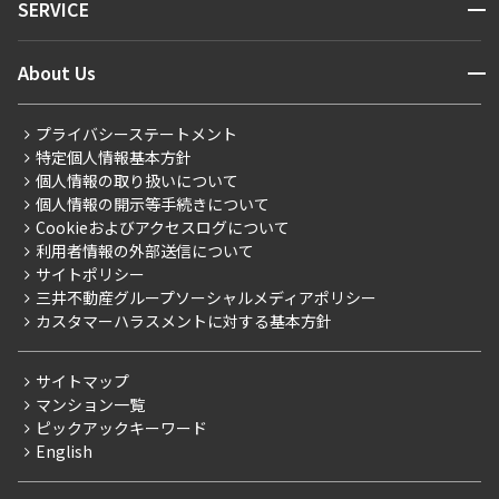
開閉
SERVICE
新着情報から探す
マンションレポート
ニュースから探す
営業窓口
商店街のある暮らし
開閉
About Us
新着募集情報
会員ページ
住まいのコラム
レジデントファーストについて
RESIDENT FIRST MEMBERS登録
RESIDENT FIRST MEMBERS登録
こだわりから探す
プライバシーステートメント
会社情報
ご入居・提携サービス
特定個人情報基本方針
こだわり一覧
事業案内
個人情報の取り扱いについて
お部屋探しからご契約まで
プレミアムマンション
個人情報の開示等手続きについて
採用情報
よくあるご質問
Cookieおよびアクセスログについて
新築
ニュースリリース
社宅紹介
利用者情報の外部送信について
当社限定（港区・渋谷区）
サイトポリシー
お問い合わせ
【仲介会社様向け】当社仲介事業部取り扱い物件入居申込
三井不動産グループソーシャルメディアポリシー
当社限定（港区・渋谷区以外）
カスタマーハラスメントに対する基本方針
三井不動産企画
分譲賃貸
サイトマップ
賃料改定
マンション一覧
ピックアックキーワード
フリーレント
English
ペット可
コンシェルジュ付き