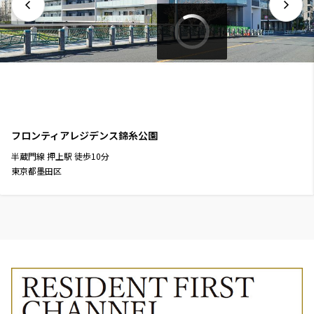
フロンティアレジデンス錦糸公園
半蔵門線
押上駅
徒歩
10
分
東京都墨田区