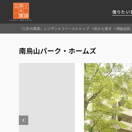
借りたい
「三井の賃貸」レジデントファーストトップ
区から探す
世田谷区
About Us
借りたい
貸したい
資産活用
RESIDENT
SERVICE
南烏山パーク・ホームズ
FIRST CHANNEL
私たちレジデントファーストの思いや
厳選した都心の上質な賃貸マンションを数多
賃貸運営をお考えのオーナー様に
分譲マンションのご購入、売却の
レジデントファーストが提供する
ご提供するサービスをご紹介します
くご提案します
最適なプランをご提案します
ご相談も承ります
各種サービスをご紹介します
新しい住まいと暮らしの探しに関わる
様々な情報を発信します