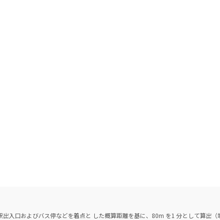
出入口およびバス停などを着点と した概算距離を基に、80m を1 分として算出