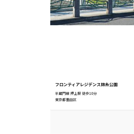
フロンティアレジデンス錦糸公園
半蔵門線
押上駅
徒歩
10
分
東京都墨田区