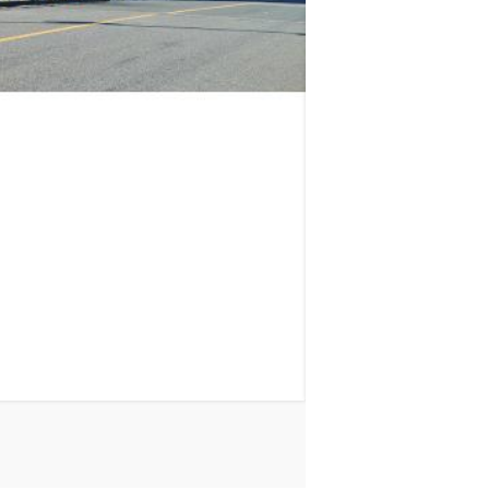
ロイヤルパークス品川
山手線
品川駅
徒歩
11
分
東京都港区