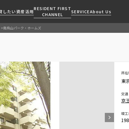
RESIDENT FIRST
貸したい
資産活用
SERVICE
About Us
CHANNEL
南烏山パーク・ホームズ
検索する
こだわりから探す
レジデントファーストについて
賃貸運営
販売マンション
NEWS
営業窓口
会社情報
お問い合わせ
お問い合わせ
マンションレポート
会員ページ
人気エリアから探す
こだわり一覧
事業案内
商店街のある暮らし
RESIDENT FIRST
区から探す
プレミアムマンション
MEMBERS登録
所在
採用情報
住まいのコラム
駅・沿線から探す
新築
ご入居・提携サービス
東
ニュースリリース
RESIDENT FIRST
地図から探す
当社限定(港区・渋谷区)
MEMBERS登録
お部屋探しからご契約まで
交通
お問い合わせ
キーワードから探す
当社限定(港区・渋谷区以外)
京
よくあるご質問
三井不動産企画
社宅紹介
竣工
新着情報から探す
分譲賃貸
19
【仲介会社様向け】当社仲介
ニュースから探す
賃料改定
事業部取り扱い物件入居申