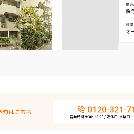
構造
込
新着募集情報
フリーレント
鉄
ペット可
設備
オ
コンシェルジュ付き
ブランドマンション
0120-321-7
予約はこちら
営業時間 9:30~18:00 / 定休日: 水曜