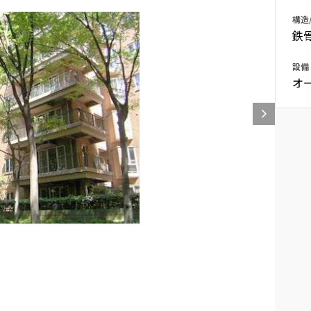
込
構造
新着募集情報
フリーレント
鉄
ペット可
設備
コンシェルジュ付き
オ
ブランドマンション