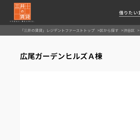
借りたい
「三井の賃貸」レジデントファーストトップ
区から探す
渋谷区
About Us
借りたい
貸したい
資産活用
RESIDENT
SERVICE
広尾ガーデンヒルズＡ棟
FIRST CHANNEL
私たちレジデントファーストの思いや
厳選した都心の上質な賃貸マンションを数多
賃貸運営をお考えのオーナー様に
分譲マンションのご購入、売却の
レジデントファーストが提供する
ご提供するサービスをご紹介します
くご提案します
最適なプランをご提案します
ご相談も承ります
各種サービスをご紹介します
新しい住まいと暮らしの探しに関わる
様々な情報を発信します