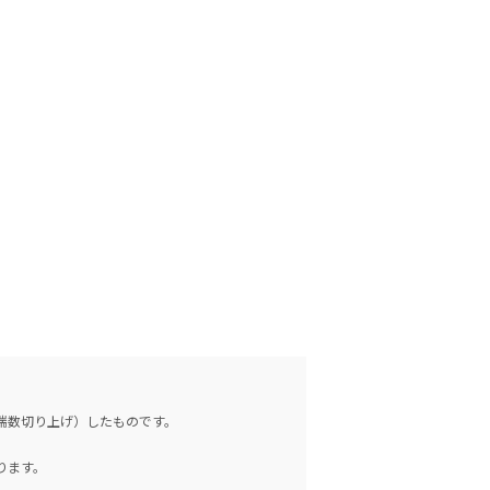
（端数切り上げ）したものです。
。
ります。