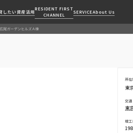
RESIDENT FIRST
貸したい
資産活用
SERVICE
About Us
CHANNEL
広尾ガーデンヒルズＡ棟
検索する
こだわりから探す
レジデントファーストについて
賃貸運営
販売マンション
NEWS
営業窓口
会社情報
お問い合わせ
お問い合わせ
マンションレポート
会員ページ
人気エリアから探す
こだわり一覧
事業案内
商店街のある暮らし
RESIDENT FIRST
区から探す
プレミアムマンション
MEMBERS登録
採用情報
住まいのコラム
駅・沿線から探す
新築
所在
ご入居・提携サービス
東
ニュースリリース
RESIDENT FIRST
地図から探す
当社限定(港区・渋谷区)
MEMBERS登録
お部屋探しからご契約まで
お問い合わせ
キーワードから探す
当社限定(港区・渋谷区以外)
交通
よくあるご質問
東
三井不動産企画
社宅紹介
新着情報から探す
分譲賃貸
竣工
【仲介会社様向け】当社仲介
19
ニュースから探す
賃料改定
事業部取り扱い物件入居申