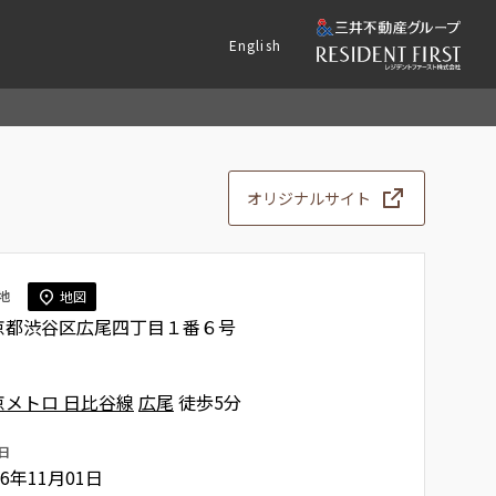
English
オリジナルサイト
地
地図
京都渋谷区広尾四丁目１番６号
京メトロ 日比谷線
広尾
徒歩5分
日
86年11月01日