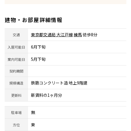
建物・お部屋詳細情報
東京都交通局 大江戸線
練馬
徒歩8分
交通
6月下旬
入居可能日
5月下旬
案内可能日
契約期間
鉄筋コンクリート造 地上9階建
規模構造
新賃料の1ヶ月分
更新料
無
駐車場
東
方位