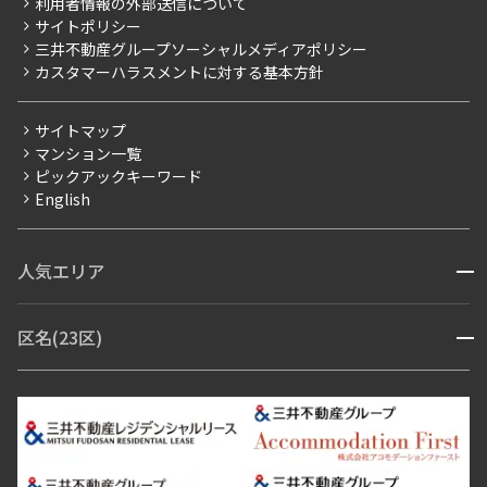
利用者情報の外部送信について
当社限定（港区・渋谷区）
サイトポリシー
お問い合わせ
【仲介会社様向け】当社仲介事業部取り扱い物件入居申込
三井不動産グループソーシャルメディアポリシー
当社限定（港区・渋谷区以外）
カスタマーハラスメントに対する基本方針
三井不動産企画
分譲賃貸
サイトマップ
賃料改定
マンション一覧
ピックアックキーワード
フリーレント
English
ペット可
コンシェルジュ付き
人気エリア
開閉
ブランドマンション
赤坂・六本木
広尾・麻布・麻布十番
虎ノ門・麻布台
区名(23区)
開閉
青山・表参道・原宿
白金・目黒
高輪・五反田・大崎
恵比寿・代官山・中目黒
渋谷・松濤・代々木上原
番町・四谷・九段
港区
渋谷区
中央区
新宿区
文京区
千代田区
目黒区
日本橋・銀座
市ヶ谷・神楽坂・飯田橋
三田・芝・浜松町
品川区
世田谷区
大田区
江東区
台東区
墨田区
中野区
芝浦・汐留・品川
月島・勝どき・豊洲
本郷・春日・小石川
豊島区
杉並区
板橋区
北区
練馬区
荒川区
足立区
新宿・代々木
目白・高田馬場・早稲田
中野・荻窪
葛飾区
江戸川区