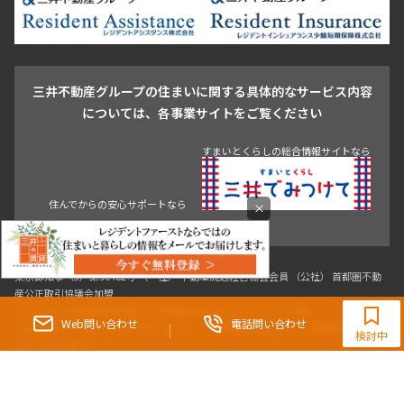
池尻大橋・三軒茶屋
祐天寺・学芸大学・自由が丘
駒沢・用賀・二子玉川
成城・砧
池袋・板橋・王子
戸越・大井・蒲田
三井不動産グループの住まいに関する具体的なサービス内容
青山
渋谷
東京・大手町
新宿
品川
目黒・中目黒
については、各事業サイトをご覧ください
神田・御茶ノ水・秋葉原
初台・幡ヶ谷・笹塚
すまいとくらしの総合情報サイトなら
住んでからの安心サポートなら
×
東京都知事（3）第96482号 （一社） 不動産流通経営協会会員 （公社） 首都圏不動
0120-190-554
産公正取引協議会加盟
〒107-0052 東京都港区赤坂八丁目4番14号 青山タワープレイス4階
【提携店】スタートライングループ(株)
Web問い合わせ
電話問い合わせ
三井の賃貸「いちばんに、住む人のこと。」 東京都心を中心とした豊富な賃貸マン
検討中
ションのご紹介。
理想の高級賃貸物件は見つかりましたか？エリアや駅などの条件面を変えて検索す
ればきっと理想の物件に巡り合えます。
都心の高級賃貸物件探しは[三井の賃貸]レジデントファーストで！