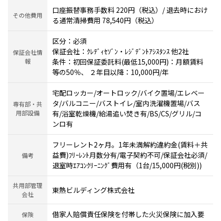
口座振替事務手数料 220円（税込）/ 退去時におけ
その他費用
る通常清掃費用 78,540円（税込）
区分：必須
保証会社：ｸﾚﾃﾞｨｾｿﾞﾝ・ﾚｼﾞﾃﾞﾝﾄｱｼｽﾀﾝｽ 他2社
保証会社情
報
条件：初回保証委託料(最低15,000円)：月額賃料
等の50％、 ２年目以降：10,000円/年
宅配ロッカー/オートロック/バイク置場/エレベー
タ/バルコニー/バストイレ/室内洗濯機置場/バス
専有部・共
用部設備
有/浴室乾燥機/給湯追い焚き有/BS/CS/グリル/コ
ンロ有
フリーレント2ヶ月。1年未満解約違約金(賃料＋共
益費)ﾌﾘｰﾚﾝﾄ月数分有/電子契約不可/保証会社必須/
備考
退室時ｴｱｺﾝｸﾘｰﾆﾝｸﾞ費用有（1台/15,000円(税別))
共用部管理
東熱ビルディング株式会社
会社
借家人賠償責任保険を付帯した火災保険に加入要
保険