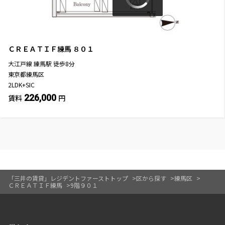
ＣＲＥＡＴＩＦ練馬
８０１
大江戸線
練馬駅
徒歩
8
分
東京都練馬区
2LDK+SIC
226,000
賃料
円
「三井の賃貸」レジデントファーストトップ
区から探す
練馬区
ＣＲＥＡＴＩＦ練馬
9階９０１