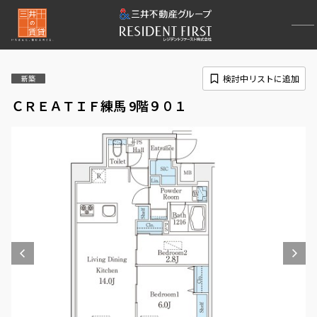
検討中リストに追加
新築
ＣＲＥＡＴＩＦ練馬 9階９０１