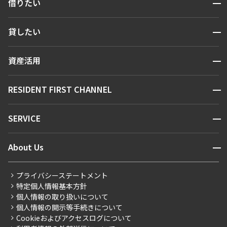
開閉
借りたい
検索する
開閉
貸したい
人気エリアから探す
賃貸運営
区から探す
開閉
資産活用
お問い合わせ
駅・沿線から探す
販売マンション
地図から探す
開閉
RESIDENT FIRST CHANNEL
お問い合わせ
キーワードから探す
NEWS
開閉
SERVICE
新着情報から探す
マンションレポート
ニュースから探す
営業窓口
商店街のある暮らし
開閉
About Us
新着募集情報
会員ページ
住まいのコラム
レジデントファーストについて
RESIDENT FIRST MEMBERS登録
RESIDENT FIRST MEMBERS登録
こだわりから探す
プライバシーステートメント
会社情報
ご入居・提携サービス
特定個人情報基本方針
こだわり一覧
事業案内
個人情報の取り扱いについて
お部屋探しからご契約まで
プレミアムマンション
個人情報の開示等手続きについて
採用情報
よくあるご質問
Cookieおよびアクセスログについて
新築
ニュースリリース
社宅紹介