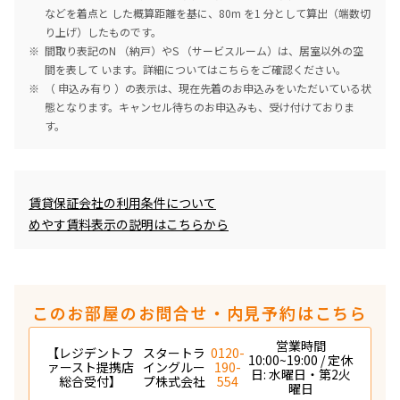
などを着点と した概算距離を基に、80m を1 分として算出（端数切
り上げ）したものです。
間取り表記のN （納戸）やS （サービスルーム）は、居室以外の空
間を表して います。詳細については
こちら
をご確認ください。
（ 申込み有り ）の表示は、現在先着のお申込みをいただいている状
態となります。キャンセル待ちのお申込みも、受け付けておりま
す。
めやす賃料表示
賃貸保証会社の利用条件について
めやす賃料表示の説明はこちらから
このお部屋のお問合せ・内見予約はこちら
営業時間
【レジデントフ
スタートラ
0120-
10:00~19:00 / 定休
ァースト提携店
イングルー
190-
日: 水曜日・第2火
総合受付】
プ株式会社
554
曜日