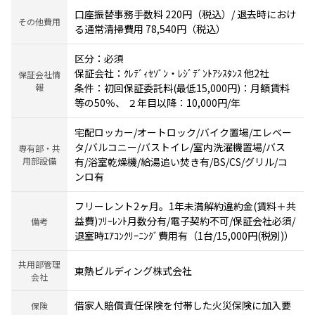
口座振替事務手数料 220円（税込）/ 退去時におけ
その他費用
る通常清掃費用 78,540円（税込）
区分：必須
保証会社：ｸﾚﾃﾞｨｾｿﾞﾝ・ﾚｼﾞﾃﾞﾝﾄｱｼｽﾀﾝｽ 他2社
保証会社情
報
条件：初回保証委託料(最低15,000円)：月額賃料
等の50％、 ２年目以降：10,000円/年
宅配ロッカー/オートロック/バイク置場/エレベー
タ/バルコニー/バストイレ/室内洗濯機置場/バス
専有部・共
用部設備
有/浴室乾燥機/給湯追い焚き有/BS/CS/グリル/コ
ンロ有
フリーレント2ヶ月。1年未満解約違約金(賃料＋共
益費)ﾌﾘｰﾚﾝﾄ月数分有/電子契約不可/保証会社必須/
備考
退室時ｴｱｺﾝｸﾘｰﾆﾝｸﾞ費用有（1台/15,000円(税別)）
共用部管理
東熱ビルディング株式会社
会社
借家人賠償責任保険を付帯した火災保険に加入要
保険