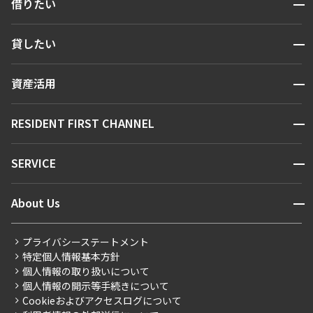
開閉
借りたい
検索する
開閉
貸したい
人気エリアから探す
賃貸運営
区から探す
開閉
資産活用
お問い合わせ
駅・沿線から探す
販売マンション
地図から探す
開閉
RESIDENT FIRST CHANNEL
お問い合わせ
キーワードから探す
NEWS
開閉
SERVICE
新着情報から探す
マンションレポート
ニュースから探す
営業窓口
商店街のある暮らし
開閉
About Us
新着募集情報
会員ページ
住まいのコラム
レジデントファーストについて
RESIDENT FIRST MEMBERS登録
RESIDENT FIRST MEMBERS登録
こだわりから探す
プライバシーステートメント
会社情報
ご入居・提携サービス
特定個人情報基本方針
こだわり一覧
事業案内
個人情報の取り扱いについて
お部屋探しからご契約まで
プレミアムマンション
個人情報の開示等手続きについて
採用情報
よくあるご質問
Cookieおよびアクセスログについて
新築
ニュースリリース
社宅紹介