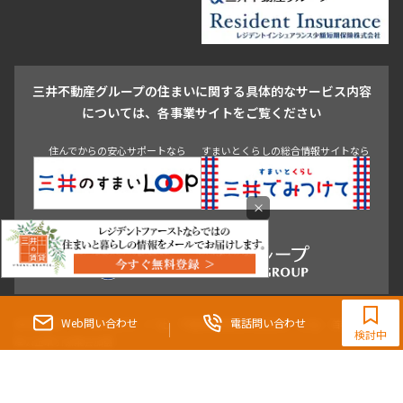
池尻大橋・三軒茶屋
祐天寺・学芸大学・自由が丘
駒沢・用賀・二子玉川
成城・砧
池袋・板橋・王子
戸越・大井・蒲田
三井不動産グループの住まいに関する具体的なサービス内容
青山
渋谷
東京・大手町
新宿
品川
目黒・中目黒
については、各事業サイトをご覧ください
神田・御茶ノ水・秋葉原
初台・幡ヶ谷・笹塚
住んでからの安心サポートなら
すまいとくらしの総合情報サイトなら
×
0120-190-554
【提携店】スタートライングループ(株)
Web問い合わせ
電話問い合わせ
東京都知事（3）第96482号 （一社） 不動産流通経営協会会員 （公社） 首都圏不動
検討中
産公正取引協議会加盟
〒107-0052 東京都港区赤坂八丁目4番14号 青山タワープレイス4階
三井の賃貸「いちばんに、住む人のこと。」 東京都心を中心とした豊富な賃貸マン
ションのご紹介。