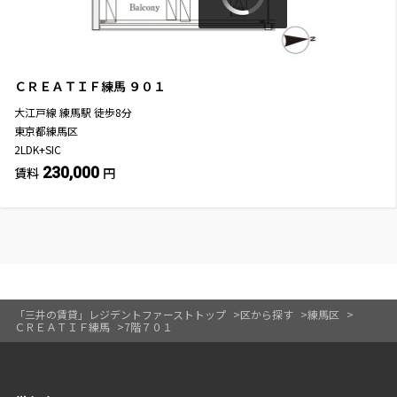
ＣＲＥＡＴＩＦ練馬
９０１
大江戸線
練馬駅
徒歩
8
分
東京都練馬区
2LDK+SIC
230,000
賃料
円
「三井の賃貸」レジデントファーストトップ
区から探す
練馬区
ＣＲＥＡＴＩＦ練馬
7階７０１