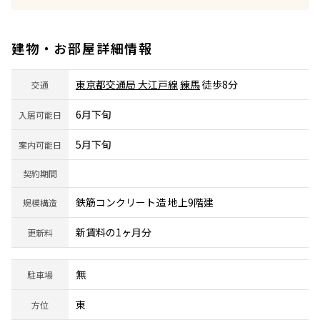
建物・お部屋詳細情報
東京都交通局 大江戸線
練馬
徒歩8分
交通
6月下旬
入居可能日
5月下旬
案内可能日
契約期間
鉄筋コンクリート造 地上9階建
規模構造
新賃料の1ヶ月分
更新料
無
駐車場
東
方位