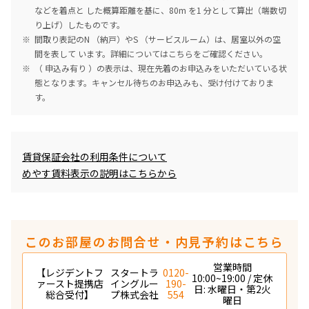
などを着点と した概算距離を基に、80m を1 分として算出（端数切
り上げ）したものです。
間取り表記のN （納戸）やS （サービスルーム）は、居室以外の空
間を表して います。詳細については
こちら
をご確認ください。
（ 申込み有り ）の表示は、現在先着のお申込みをいただいている状
態となります。キャンセル待ちのお申込みも、受け付けておりま
す。
めやす賃料表示
賃貸保証会社の利用条件について
めやす賃料表示の説明はこちらから
このお部屋のお問合せ・内見予約はこちら
営業時間
【レジデントフ
スタートラ
0120-
10:00~19:00 / 定休
ァースト提携店
イングルー
190-
日: 水曜日・第2火
総合受付】
プ株式会社
554
曜日