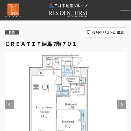
検討中リストに追加
新築
ＣＲＥＡＴＩＦ練馬 7階７０１