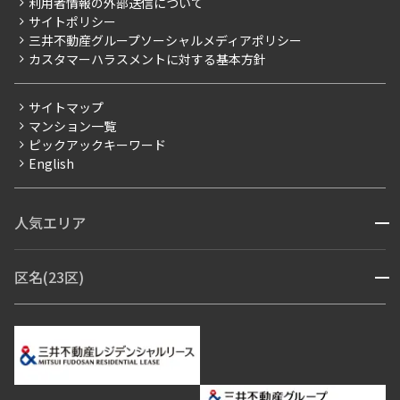
利用者情報の外部送信について
当社限定（港区・渋谷区）
サイトポリシー
お問い合わせ
【仲介会社様向け】当社仲介事業部取り扱い物件入居申込
三井不動産グループソーシャルメディアポリシー
当社限定（港区・渋谷区以外）
カスタマーハラスメントに対する基本方針
三井不動産企画
分譲賃貸
サイトマップ
賃料改定
マンション一覧
ピックアックキーワード
フリーレント
English
ペット可
コンシェルジュ付き
人気エリア
開閉
ブランドマンション
赤坂・六本木
広尾・麻布・麻布十番
虎ノ門・麻布台
区名(23区)
開閉
青山・表参道・原宿
白金・目黒
高輪・五反田・大崎
恵比寿・代官山・中目黒
渋谷・松濤・代々木上原
番町・四谷・九段
港区
渋谷区
中央区
新宿区
文京区
千代田区
目黒区
日本橋・銀座
市ヶ谷・神楽坂・飯田橋
三田・芝・浜松町
品川区
世田谷区
大田区
江東区
台東区
墨田区
中野区
芝浦・汐留・品川
月島・勝どき・豊洲
本郷・春日・小石川
豊島区
杉並区
板橋区
北区
練馬区
荒川区
足立区
新宿・代々木
目白・高田馬場・早稲田
中野・荻窪
葛飾区
江戸川区