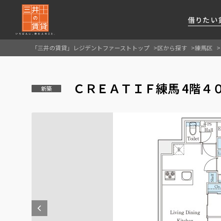
借りたい
「三井の賃貸」レジデントファーストトップ
区から探す
練馬区
About Us
借りたい
貸したい
資産活用
RESIDENT
SERVICE
ＣＲＥＡＴＩＦ練馬 4階４
FIRST CHANNEL
新築
私たちレジデントファーストの思いや
厳選した都心の上質な賃貸マンションを数多
賃貸運営をお考えのオーナー様に
分譲マンションのご購入、売却の
レジデントファーストが提供する
ご提供するサービスをご紹介します
くご提案します
最適なプランをご提案します
ご相談も承ります
各種サービスをご紹介します
新しい住まいと暮らしの探しに関わる
様々な情報を発信します