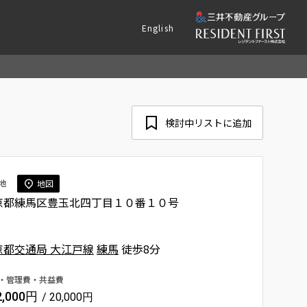
English
検討中リストに追加
地
地図
京都練馬区豊玉北四丁目１０番１０号
京都交通局 大江戸線
練馬
徒歩8分
・管理費・共益費
2,000円
/ 20,000円