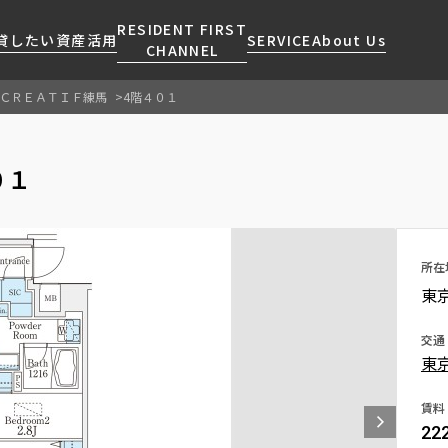
RESIDENT FIRST
貸したい
資産活用
SERVICE
About Us
CHANNEL
ＣＲＥＡＴＩＦ練馬
4階４０１
検索する
こだわりから探す
レジデントファーストについて
賃貸運営
販売マンション
NEWS
営業窓口
０１
会社情報
お問い合わせ
お問い合わせ
マンションレポート
会員ページ
人気エリアから探す
こだわり一覧
事業案内
商店街のある暮らし
RESIDENT FIRST
区から探す
プレミアムマンション
MEMBERS登録
採用情報
住まいのコラム
駅・沿線から探す
新築
所在
ご入居・提携サービス
東
ニュースリリース
RESIDENT FIRST
地図から探す
当社限定(港区・渋谷区)
MEMBERS登録
お部屋探しからご契約まで
お問い合わせ
キーワードから探す
当社限定(港区・渋谷区以外)
交通
よくあるご質問
東
三井不動産企画
社宅紹介
新着情報から探す
分譲賃貸
賃料
【仲介会社様向け】当社仲介
22
ニュースから探す
賃料改定
事業部取り扱い物件入居申