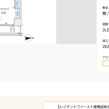
込
新着募集情報
敷金
フリーレント
無 
ペット可
間取
コンシェルジュ付き
2LD
ブランドマンション
竣工
20
アピ
【レジデントファースト提携店総