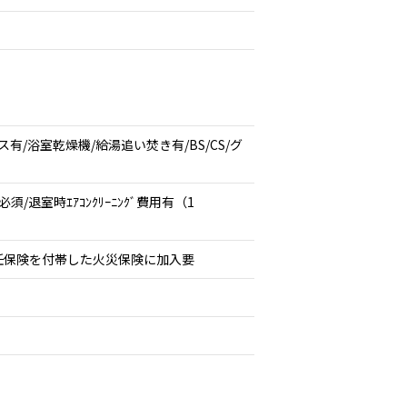
/浴室乾燥機/給湯追い焚き有/BS/CS/グ
退室時ｴｱｺﾝｸﾘｰﾆﾝｸﾞ費用有（1
任保険を付帯した火災保険に加入要