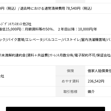
0円（税込）/ 退去時における通常清掃費用 78,540円（税込）
ﾞﾃﾞﾝﾄｱｼｽﾀﾝｽ 他2社
15,000円)：月額賃料等の50％、 ２年目以降：10,000円/年
ク/バイク置場/エレベータ/バルコニー/バストイレ/室内洗濯機置場/バス有
満解約違約金(賃料＋共益費)ﾌﾘｰﾚﾝﾄ月数分有/電子契約不可/保証会社必須/
保険
借家人賠償責
会社
めやす賃料
236,542円
取引態様
媒介