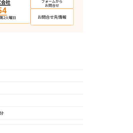
式会社
フォームから
お問合せ
54
お問合せ先情報
日・第2火曜日
分