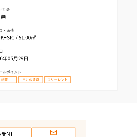
／礼金
/ 無
り・面積
K+SIC / 51.00㎡
日
26年05月29日
ールポイント
新築
三井の賃貸
フリーレント
合受付】