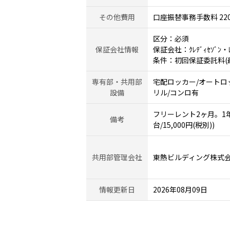
その他費用
口座振替事務手数料 22
区分：必須
保証会社情報
保証会社：ｸﾚﾃﾞｨｾｿﾞﾝ・ﾚｼ
条件：初回保証委託料(最低
専有部・共用部
宅配ロッカー/オートロッ
設備
リル/コンロ有
フリーレント2ヶ月。1年未
備考
台/15,000円(税別))
共用部管理会社
東熱ビルディング株式
情報更新日
2026年08月09日