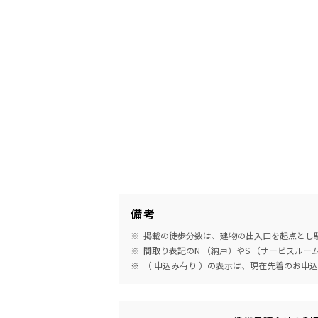
備考
掲載の徒歩分数は、建物の出入口を起点とし駅
間取り表記のN （納戸）やS （サービスル
（ 申込み有り ）の表示は、現在先着のお申
めやす賃料表示