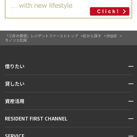
「三井の賃貸」レジデントファーストトップ
区から探す
渋谷区
モノリス広尾
開閉
借りたい
検索する
開閉
貸したい
人気エリアから探す
賃貸運営
区から探す
開閉
資産活用
お問い合わせ
駅・沿線から探す
販売マンション
地図から探す
開閉
RESIDENT FIRST CHANNEL
お問い合わせ
キーワードから探す
NEWS
開閉
SERVICE