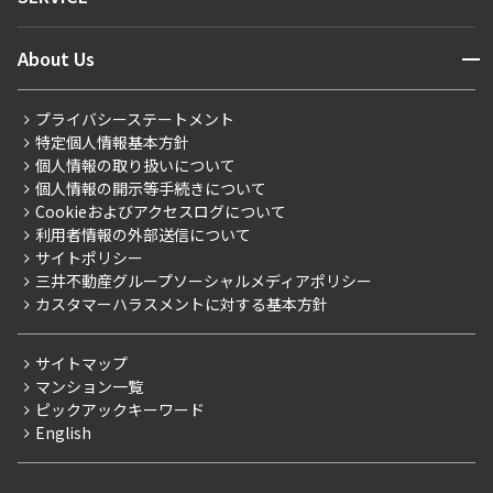
新着情報から探す
マンションレポート
ニュースから探す
営業窓口
商店街のある暮らし
開閉
About Us
新着募集情報
会員ページ
住まいのコラム
レジデントファーストについて
RESIDENT FIRST MEMBERS登録
RESIDENT FIRST MEMBERS登録
こだわりから探す
プライバシーステートメント
会社情報
ご入居・提携サービス
特定個人情報基本方針
こだわり一覧
事業案内
個人情報の取り扱いについて
お部屋探しからご契約まで
プレミアムマンション
個人情報の開示等手続きについて
採用情報
よくあるご質問
Cookieおよびアクセスログについて
新築
ニュースリリース
社宅紹介
利用者情報の外部送信について
当社限定（港区・渋谷区）
サイトポリシー
お問い合わせ
【仲介会社様向け】当社仲介事業部取り扱い物件入居申込
三井不動産グループソーシャルメディアポリシー
当社限定（港区・渋谷区以外）
カスタマーハラスメントに対する基本方針
三井不動産企画
分譲賃貸
サイトマップ
賃料改定
マンション一覧
ピックアックキーワード
フリーレント
English
ペット可
コンシェルジュ付き