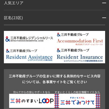
人気エリア
開閉
ブランドマンション
赤坂・六本木
広尾・麻布・麻布十番
虎ノ門・麻布台
区名(23区)
開閉
青山・表参道・原宿
白金・目黒
高輪・五反田・大崎
恵比寿・代官山・中目黒
渋谷・松濤・代々木上原
番町・四谷・九段
港区
渋谷区
中央区
新宿区
文京区
千代田区
目黒区
日本橋・銀座
市ヶ谷・神楽坂・飯田橋
三田・芝・浜松町
品川区
世田谷区
大田区
江東区
台東区
墨田区
中野区
芝浦・汐留・品川
月島・勝どき・豊洲
本郷・春日・小石川
豊島区
杉並区
板橋区
北区
練馬区
荒川区
足立区
新宿・代々木
目白・高田馬場・早稲田
中野・荻窪
葛飾区
江戸川区
池尻大橋・三軒茶屋
祐天寺・学芸大学・自由が丘
駒沢・用賀・二子玉川
成城・砧
池袋・板橋・王子
戸越・大井・蒲田
三井不動産グループの住まいに関する具体的なサービス内容
青山
渋谷
東京・大手町
新宿
品川
目黒・中目黒
については、各事業サイトをご覧ください
神田・御茶ノ水・秋葉原
初台・幡ヶ谷・笹塚
住んでからの安心サポートなら
すまいとくらしの総合情報サイトなら