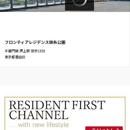
フロンティアレジデンス錦糸公園
半蔵門線
押上駅
徒歩
10
分
東京都墨田区