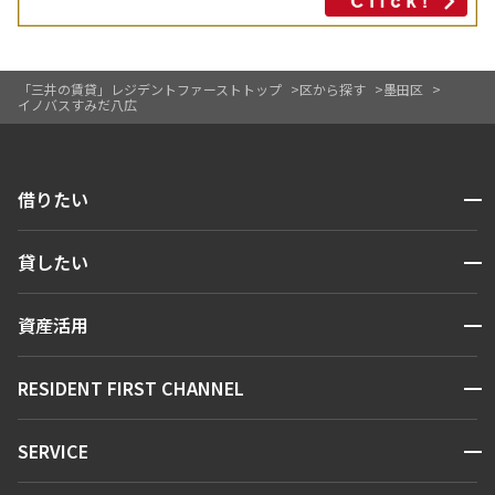
「三井の賃貸」レジデントファーストトップ
区から探す
墨田区
イノバスすみだ八広
開閉
借りたい
検索する
開閉
貸したい
人気エリアから探す
賃貸運営
区から探す
開閉
資産活用
お問い合わせ
駅・沿線から探す
販売マンション
地図から探す
開閉
RESIDENT FIRST CHANNEL
お問い合わせ
キーワードから探す
NEWS
開閉
SERVICE
新着情報から探す
マンションレポート
ニュースから探す
営業窓口
商店街のある暮らし