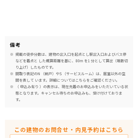
備考
掲載の徒歩分数は、建物の出入口を起点とし駅出入口およびバス停
などを着点と した概算距離を基に、80m を1 分として算出（端数切
り上げ）したものです。
間取り表記のN （納戸）やS （サービスルーム）は、居室以外の空
間を表して います。詳細については
こちら
をご確認ください。
（ 申込み有り ）の表示は、現在先着のお申込みをいただいている状
態となります。キャンセル待ちのお申込みも、受け付けておりま
す。
この建物のお問合せ・内見予約はこちら