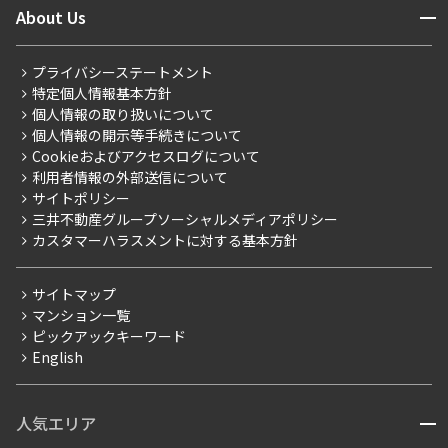
開閉
About Us
新着募集情報
会員ページ
住まいのコラム
レジデントファーストについて
RESIDENT FIRST MEMBERS登録
RESIDENT FIRST MEMBERS登録
こだわりから探す
プライバシーステートメント
会社情報
ご入居・提携サービス
特定個人情報基本方針
こだわり一覧
事業案内
個人情報の取り扱いについて
お部屋探しからご契約まで
プレミアムマンション
個人情報の開示等手続きについて
採用情報
よくあるご質問
Cookieおよびアクセスログについて
新築
ニュースリリース
社宅紹介
利用者情報の外部送信について
当社限定（港区・渋谷区）
サイトポリシー
お問い合わせ
【仲介会社様向け】当社仲介事業部取り扱い物件入居申込
三井不動産グループソーシャルメディアポリシー
当社限定（港区・渋谷区以外）
カスタマーハラスメントに対する基本方針
三井不動産企画
分譲賃貸
サイトマップ
賃料改定
マンション一覧
ピックアックキーワード
フリーレント
English
ペット可
コンシェルジュ付き
人気エリア
開閉
ブランドマンション