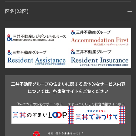
赤坂・六本木
広尾・麻布・麻布十番
虎ノ門・麻布台
区名(23区)
開閉
青山・表参道・原宿
白金・目黒
高輪・五反田・大崎
恵比寿・代官山・中目黒
渋谷・松濤・代々木上原
番町・四谷・九段
港区
渋谷区
中央区
新宿区
文京区
千代田区
目黒区
日本橋・銀座
市ヶ谷・神楽坂・飯田橋
三田・芝・浜松町
品川区
世田谷区
大田区
江東区
台東区
墨田区
中野区
芝浦・汐留・品川
月島・勝どき・豊洲
本郷・春日・小石川
豊島区
杉並区
板橋区
北区
練馬区
荒川区
足立区
新宿・代々木
目白・高田馬場・早稲田
中野・荻窪
葛飾区
江戸川区
池尻大橋・三軒茶屋
祐天寺・学芸大学・自由が丘
駒沢・用賀・二子玉川
成城・砧
池袋・板橋・王子
戸越・大井・蒲田
三井不動産グループの住まいに関する具体的なサービス内容
青山
渋谷
東京・大手町
新宿
品川
目黒・中目黒
については、各事業サイトをご覧ください
神田・御茶ノ水・秋葉原
初台・幡ヶ谷・笹塚
住んでからの安心サポートなら
すまいとくらしの総合情報サイトなら