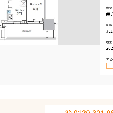
込
新着募集情報
敷金
フリーレント
無 
ペット可
間取
コンシェルジュ付き
3LD
ブランドマンション
竣工
20
アピ