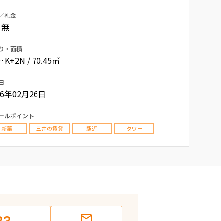
／礼金
/ 無
り・面積
･K+2N / 70.45㎡
日
26年02月26日
ールポイント
新築
三井の賃貸
駅近
タワー