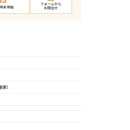
83
フォームから
日・年末年始
お問合せ
期借家）