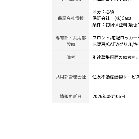
区分：必須
保証会社情報
保証会社：(株)Casa
条件：初回保証料(最低
専有部・共用部
フロント/宅配ロッカー
設備
床暖房/CATV/グリル/
備考
別途募集図面の備考を
共用部管理会社
住友不動産建物サービ
情報更新日
2026年08月06日