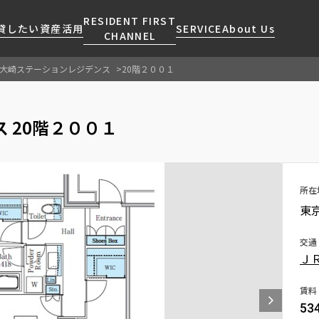
RESIDENT FIRST
貸したい
資産活用
SERVICE
About Us
CHANNEL
大崎ステーションレジデンス
20階２００１
検索する
こだわりから探す
レジデントファーストについて
賃貸運営
販売マンション
NEWS
営業窓口
 20階２００１
会社情報
お問い合わせ
お問い合わせ
マンションレポート
会員ページ
人気エリアから探す
こだわり一覧
事業案内
商店街のある暮らし
RESIDENT FIRST
区から探す
プレミアムマンション
MEMBERS登録
採用情報
住まいのコラム
駅・沿線から探す
新築
所在
ご入居・提携サービス
東
ニュースリリース
RESIDENT FIRST
地図から探す
当社限定(港区・渋谷区)
MEMBERS登録
お部屋探しからご契約まで
お問い合わせ
キーワードから探す
当社限定(港区・渋谷区以外)
交通
よくあるご質問
Ｊ
三井不動産企画
社宅紹介
新着情報から探す
分譲賃貸
賃料
【仲介会社様向け】当社仲介
53
ニュースから探す
賃料改定
事業部取り扱い物件入居申