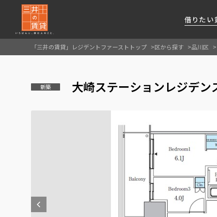
借りたい
「三井の賃貸」レジデントファーストトップ
区から探す
品川区
About Us
借りたい
貸したい
資産活用
RESIDENT
SERVICE
大崎ステーションレジデンス
FIRST CHANNEL
新築
私たちレジデントファーストの思いや
厳選した都心の上質な賃貸マンションを数多
賃貸運営をお考えのオーナー様に
分譲マンションのご購入、売却の
レジデントファーストが提供する
ご提供するサービスをご紹介します
くご提案します
最適なプランをご提案します
ご相談も承ります
各種サービスをご紹介します
新しい住まいと暮らしの探しに関わる
様々な情報を発信します