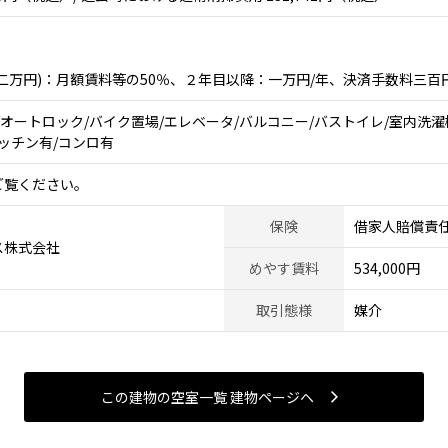
二万円)：月額賃料等の50％、２年目以降：一万円/年、決済手数料三百
/オートロック/バイク置場/エレベータ/バルコニー/バストイレ/室内洗濯
キッチン有/コンロ有
ご覧ください。
保険
借家人賠償責
ス株式会社
めやす賃料
534,000円
取引態様
媒介
この建物の空室一覧 建物ページヘ