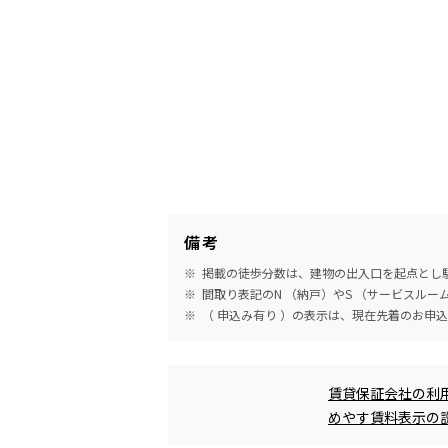
備考
掲載の徒歩分数は、建物の出入口を起点とし駅
間取り表記のN （納戸）やS （サービスル
（ 申込み有り ）の表示は、現在先着のお申
めやす賃料表示
賃貸保証会社の利
めやす賃料表示の