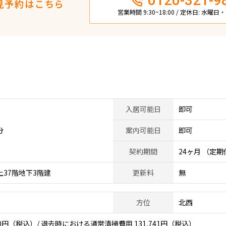
0120-321-9
見予約はこちら
営業時間 9:30~18:00 / 定休日: 水曜
入居可能日
即可
分
案内可能日
即可
契約期間
24ヶ月 （定
上37階地下3階建
更新料
無
方位
北西
0円（税込）/ 退去時における通常清掃費用 131,741円（税込）