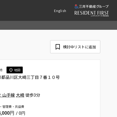
English
検討中リストに追加
地
地図
京都品川区大崎三丁目７番１０号
Ｒ 山手線
大崎
徒歩3分
・管理費・共益費
4,000円
/ 0円