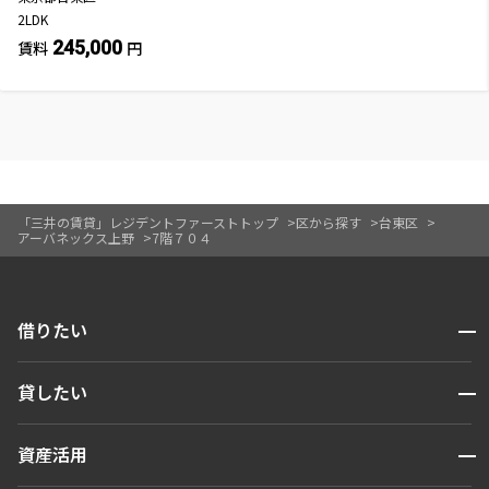
2LDK
245,000
賃料
円
「三井の賃貸」レジデントファーストトップ
区から探す
台東区
アーバネックス上野
7階７０４
開閉
借りたい
検索する
開閉
貸したい
人気エリアから探す
賃貸運営
区から探す
開閉
資産活用
お問い合わせ
駅・沿線から探す