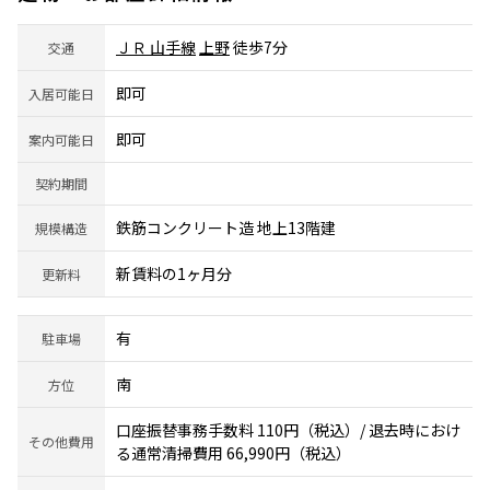
ＪＲ 山手線
上野
徒歩7分
交通
即可
入居可能日
即可
案内可能日
契約期間
鉄筋コンクリート造 地上13階建
規模構造
新賃料の1ヶ月分
更新料
有
駐車場
南
方位
口座振替事務手数料 110円（税込）/ 退去時におけ
その他費用
る通常清掃費用 66,990円（税込）