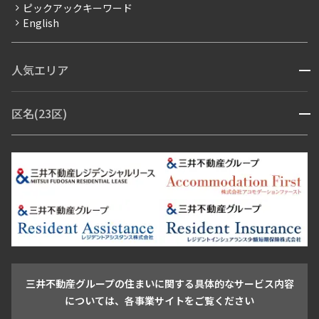
ピックアックキーワード
フリーレント
English
ペット可
コンシェルジュ付き
人気エリア
開閉
ブランドマンション
赤坂・六本木
広尾・麻布・麻布十番
虎ノ門・麻布台
区名(23区)
開閉
青山・表参道・原宿
白金・目黒
高輪・五反田・大崎
恵比寿・代官山・中目黒
渋谷・松濤・代々木上原
番町・四谷・九段
港区
渋谷区
中央区
新宿区
文京区
千代田区
目黒区
日本橋・銀座
市ヶ谷・神楽坂・飯田橋
三田・芝・浜松町
品川区
世田谷区
大田区
江東区
台東区
墨田区
中野区
芝浦・汐留・品川
月島・勝どき・豊洲
本郷・春日・小石川
豊島区
杉並区
板橋区
北区
練馬区
荒川区
足立区
新宿・代々木
目白・高田馬場・早稲田
中野・荻窪
葛飾区
江戸川区
池尻大橋・三軒茶屋
祐天寺・学芸大学・自由が丘
駒沢・用賀・二子玉川
成城・砧
池袋・板橋・王子
戸越・大井・蒲田
三井不動産グループの住まいに関する具体的なサービス内容
青山
渋谷
東京・大手町
新宿
品川
目黒・中目黒
については、各事業サイトをご覧ください
神田・御茶ノ水・秋葉原
初台・幡ヶ谷・笹塚