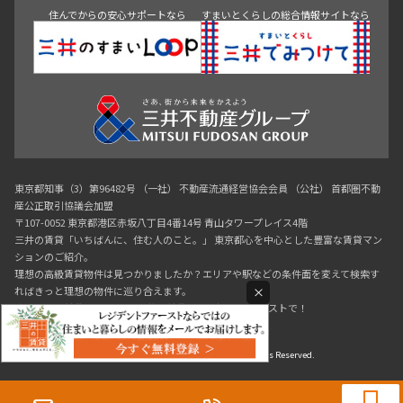
住んでからの安心サポートなら
すまいとくらしの総合情報サイトなら
東京都知事（3）第96482号 （一社） 不動産流通経営協会会員 （公社） 首都圏不動
産公正取引協議会加盟
〒107-0052 東京都港区赤坂八丁目4番14号 青山タワープレイス4階
三井の賃貸「いちばんに、住む人のこと。」 東京都心を中心とした豊富な賃貸マン
ションのご紹介。
理想の高級賃貸物件は見つかりましたか？エリアや駅などの条件面を変えて検索す
×
ればきっと理想の物件に巡り合えます。
都心の高級賃貸物件探しは[三井の賃貸]レジデントファーストで！
Copyright © RESIDENT FIRST Co.,Ltd. All Rights Reserved.
0120-321-364
9:30~18:00（水曜定休）