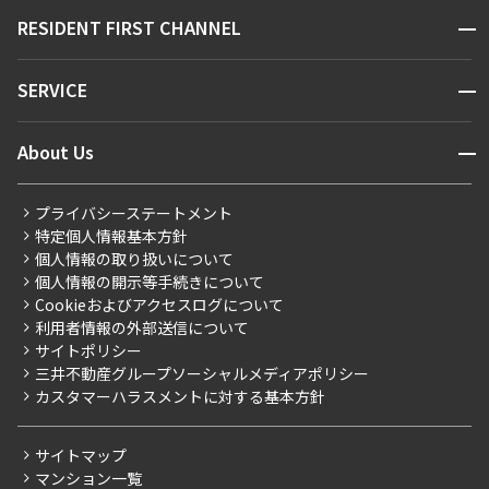
販売マンション
地図から探す
開閉
RESIDENT FIRST CHANNEL
お問い合わせ
キーワードから探す
NEWS
開閉
SERVICE
新着情報から探す
マンションレポート
ニュースから探す
営業窓口
商店街のある暮らし
開閉
About Us
新着募集情報
会員ページ
住まいのコラム
レジデントファーストについて
RESIDENT FIRST MEMBERS登録
RESIDENT FIRST MEMBERS登録
こだわりから探す
プライバシーステートメント
会社情報
ご入居・提携サービス
特定個人情報基本方針
こだわり一覧
事業案内
個人情報の取り扱いについて
お部屋探しからご契約まで
プレミアムマンション
個人情報の開示等手続きについて
採用情報
よくあるご質問
Cookieおよびアクセスログについて
新築
ニュースリリース
社宅紹介
利用者情報の外部送信について
当社限定（港区・渋谷区）
サイトポリシー
お問い合わせ
【仲介会社様向け】当社仲介事業部取り扱い物件入居申込
三井不動産グループソーシャルメディアポリシー
当社限定（港区・渋谷区以外）
カスタマーハラスメントに対する基本方針
三井不動産企画
分譲賃貸
サイトマップ
賃料改定
マンション一覧