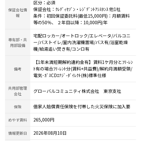
区分：必須
保証会社：ｸﾚﾃﾞｨｾｿﾞﾝ・ﾚｼﾞﾃﾞﾝﾄｱｼｽﾀﾝｽ 他1社
保証会社情
報
条件：初回保証委託料(最低15,000円)：月額賃料
等の50％、 ２年目以降：10,000円/年
宅配ロッカー/オートロック/エレベータ/バルコニ
専有部・共
ー/バストイレ/室内洗濯機置場/バス有/浴室乾燥
用部設備
機/給湯追い焚き有/コンロ有
【1年未満短期解約違約金有】賃料1ケ月分とﾌﾘ-ﾚﾝ
ﾄ有の場合ﾌﾘ-ﾚﾝﾄ分(賃料+共益費)/解約月満額受領/
備考
電気･ｶﾞｽCDｴﾅｼﾞ-ﾀﾞｲﾚｸﾄ(株)標準仕様
共用部管理
グローバルコミュニティ株式会社 東京支社
会社
借家人賠償責任保険を付帯した火災保険に加入要
保険
265,000円
めやす賃料
2026年08月10日
情報更新日