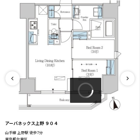
アーバネックス上野
９０４
山手線
上野駅
徒歩
7
分
東京都台東区