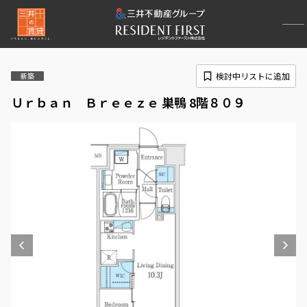
検討中リストに追加
新築
Ｕｒｂａｎ Ｂｒｅｅｚｅ 巣鴨 8階８０９