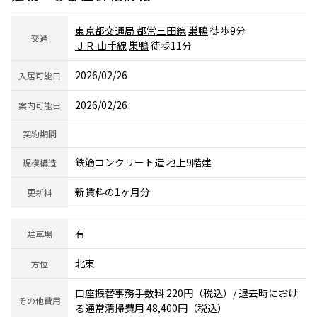
東京都交通局 都営三田線
巣鴨
徒歩9分
交通
ＪＲ 山手線
巣鴨
徒歩11分
2026/02/26
入居可能日
2026/02/26
案内可能日
契約期間
鉄筋コンクリート造 地上9階建
規模構造
新賃料の1ヶ月分
更新料
有
駐車場
北東
方位
口座振替事務手数料 220円（税込）/ 退去時におけ
その他費用
る通常清掃費用 48,400円（税込）