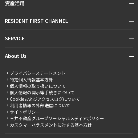
開閉
資産活用
お問い合わせ
駅・沿線から探す
販売マンション
地図から探す
開閉
RESIDENT FIRST CHANNEL
お問い合わせ
キーワードから探す
NEWS
開閉
SERVICE
新着情報から探す
マンションレポート
ニュースから探す
営業窓口
商店街のある暮らし
開閉
About Us
新着募集情報
会員ページ
住まいのコラム
レジデントファーストについて
RESIDENT FIRST MEMBERS登録
RESIDENT FIRST MEMBERS登録
こだわりから探す
プライバシーステートメント
会社情報
ご入居・提携サービス
特定個人情報基本方針
こだわり一覧
事業案内
個人情報の取り扱いについて
お部屋探しからご契約まで
プレミアムマンション
個人情報の開示等手続きについて
採用情報
よくあるご質問
Cookieおよびアクセスログについて
新築
ニュースリリース
社宅紹介
利用者情報の外部送信について
当社限定（港区・渋谷区）
サイトポリシー
お問い合わせ
【仲介会社様向け】当社仲介事業部取り扱い物件入居申込
三井不動産グループソーシャルメディアポリシー
当社限定（港区・渋谷区以外）
カスタマーハラスメントに対する基本方針
三井不動産企画
分譲賃貸