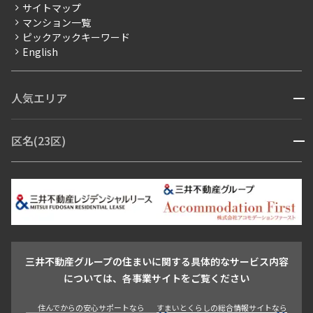
サイトマップ
賃料改定
マンション一覧
ピックアックキーワード
フリーレント
English
ペット可
コンシェルジュ付き
人気エリア
開閉
ブランドマンション
赤坂・六本木
広尾・麻布・麻布十番
虎ノ門・麻布台
区名(23区)
開閉
青山・表参道・原宿
白金・目黒
高輪・五反田・大崎
恵比寿・代官山・中目黒
渋谷・松濤・代々木上原
番町・四谷・九段
港区
渋谷区
中央区
新宿区
文京区
千代田区
目黒区
日本橋・銀座
市ヶ谷・神楽坂・飯田橋
三田・芝・浜松町
品川区
世田谷区
大田区
江東区
台東区
墨田区
中野区
芝浦・汐留・品川
月島・勝どき・豊洲
本郷・春日・小石川
豊島区
杉並区
板橋区
北区
練馬区
荒川区
足立区
新宿・代々木
目白・高田馬場・早稲田
中野・荻窪
葛飾区
江戸川区
池尻大橋・三軒茶屋
祐天寺・学芸大学・自由が丘
三井不動産グループの住まいに関する具体的なサービス内容
駒沢・用賀・二子玉川
成城・砧
池袋・板橋・王子
については、各事業サイトをご覧ください
戸越・大井・蒲田
住んでからの安心サポートなら
すまいとくらしの総合情報サイトなら