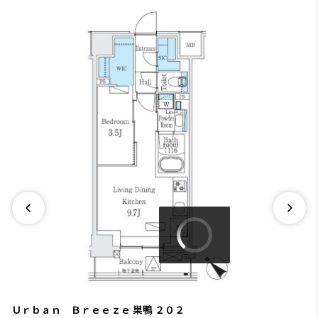
Ｕｒｂａｎ Ｂｒｅｅｚｅ 巣鴨
２０２