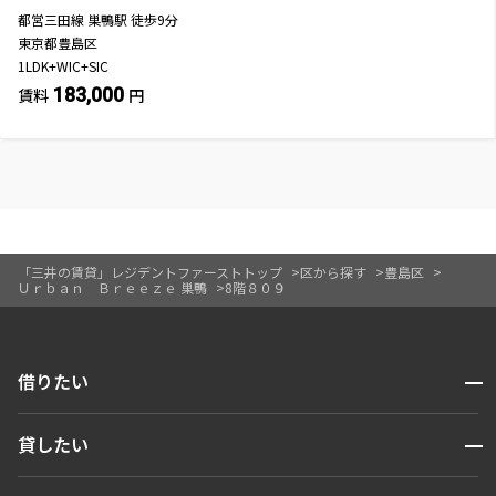
都営三田線
巣鴨駅
徒歩
9
分
東京都豊島区
1LDK+WIC+SIC
183,000
賃料
円
「三井の賃貸」レジデントファーストトップ
区から探す
豊島区
Ｕｒｂａｎ Ｂｒｅｅｚｅ 巣鴨
8階８０９
開閉
借りたい
検索する
開閉
貸したい
人気エリアから探す
賃貸運営
区から探す