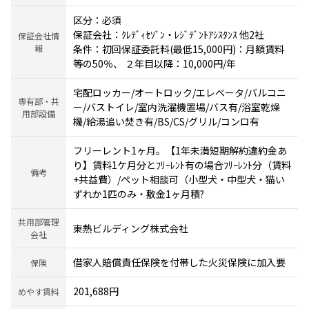
区分：必須
保証会社：ｸﾚﾃﾞｨｾｿﾞﾝ・ﾚｼﾞﾃﾞﾝﾄｱｼｽﾀﾝｽ 他2社
保証会社情
報
条件：初回保証委託料(最低15,000円)：月額賃料
等の50％、 ２年目以降：10,000円/年
宅配ロッカー/オートロック/エレベータ/バルコニ
専有部・共
ー/バストイレ/室内洗濯機置場/バス有/浴室乾燥
用部設備
機/給湯追い焚き有/BS/CS/グリル/コンロ有
フリーレント1ヶ月。【1年未満短期解約違約金あ
り】賃料1ケ月分とﾌﾘｰﾚﾝﾄ有の場合ﾌﾘｰﾚﾝﾄ分（賃料
備考
+共益費）/ペット相談可（小型犬・中型犬・猫い
ずれか1匹のみ・敷金1ヶ月積?
共用部管理
東熱ビルディング株式会社
会社
借家人賠償責任保険を付帯した火災保険に加入要
保険
201,688円
めやす賃料