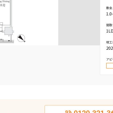
込
新着募集情報
敷金
フリーレント
1.
ペット可
間取
コンシェルジュ付き
1LD
ブランドマンション
竣工
20
アピ