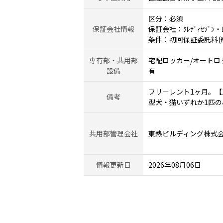
区分：必須
保証会社情報
保証会社：ｸﾚﾃﾞｨｾｿﾞﾝ・ﾚｼ
条件：初回保証委託料(最低
専有部・共用部
宅配ロッカー/オートロッ
設備
有
フリーレント1ヶ月。【1
備考
型犬・猫いずれか1匹の
共用部管理会社
東熱ビルディング株式
情報更新日
2026年08月06日