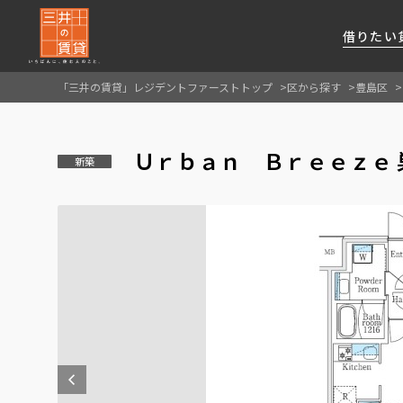
借りたい
「三井の賃貸」レジデントファーストトップ
区から探す
豊島区
About Us
借りたい
貸したい
資産活用
RESIDENT
SERVICE
Ｕｒｂａｎ Ｂｒｅｅｚｅ 
FIRST CHANNEL
新築
私たちレジデントファーストの思いや
厳選した都心の上質な賃貸マンションを数多
賃貸運営をお考えのオーナー様に
分譲マンションのご購入、売却の
レジデントファーストが提供する
ご提供するサービスをご紹介します
くご提案します
最適なプランをご提案します
ご相談も承ります
各種サービスをご紹介します
新しい住まいと暮らしの探しに関わる
様々な情報を発信します