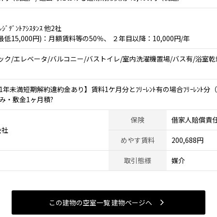
ﾞﾃﾞﾝﾄｱｼｽﾀﾝｽ 他2社
15,000円)：月額賃料等の50％、 ２年目以降：10,000円/年
ク/エレベータ/バルコニー/バストイレ/室内洗濯機置場/バス有/浴室乾燥機
年未満短期解約違約金あり】賃料1ケ月分とﾌﾘｰﾚﾝﾄ有の場合ﾌﾘｰﾚﾝﾄ
み・敷金1ヶ月積?
保険
借家人賠償責
会社
めやす賃料
200,688円
取引態様
媒介
この建物の空室一覧 建物ページヘ