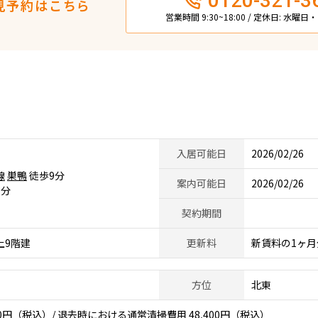
0120-321-3
見予約はこちら
営業時間 9:30~18:00 / 定休日: 水曜
入居可能日
2026/02/26
線
巣鴨
徒歩9分
案内可能日
2026/02/26
1分
契約期間
上9階建
更新料
新賃料の1ヶ月
方位
北東
0円（税込）/ 退去時における通常清掃費用 48,400円（税込）