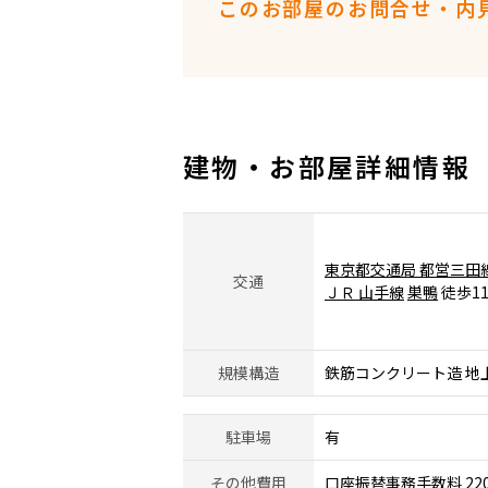
このお部屋のお問合せ・内
建物・お部屋詳細情報
東京都交通局 都営三田
交通
ＪＲ 山手線
巣鴨
徒歩1
規模構造
鉄筋コンクリート造 地
駐車場
有
その他費用
口座振替事務手数料 22