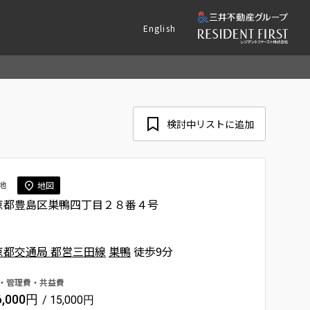
English
検討中リストに追加
地
地図
京都豊島区巣鴨四丁目２８番４号
京都交通局 都営三田線
巣鴨
徒歩9分
・管理費・共益費
6,000円
/ 15,000円