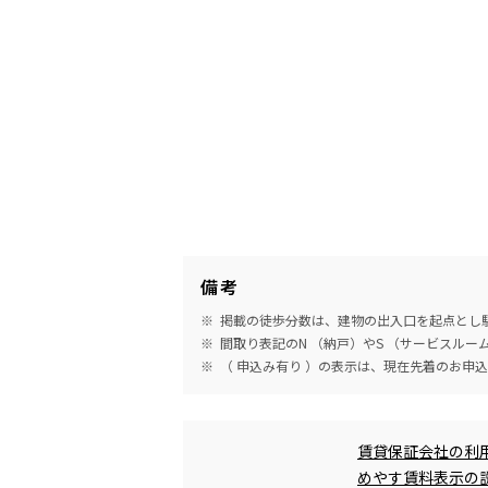
備考
掲載の徒歩分数は、建物の出入口を起点とし駅
間取り表記のN （納戸）やS （サービスル
（ 申込み有り ）の表示は、現在先着のお申
めやす賃料表示
賃貸保証会社の利
めやす賃料表示の