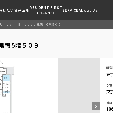
RESIDENT FIRST
貸したい
資産活用
SERVICE
About Us
CHANNEL
Ｕｒｂａｎ Ｂｒｅｅｚｅ 巣鴨
5階５０９
検索する
こだわりから探す
レジデントファーストについて
賃貸運営
販売マンション
NEWS
営業窓口
巣鴨 5階５０９
会社情報
お問い合わせ
お問い合わせ
マンションレポート
会員ページ
人気エリアから探す
こだわり一覧
事業案内
商店街のある暮らし
RESIDENT FIRST
区から探す
プレミアムマンション
MEMBERS登録
採用情報
住まいのコラム
駅・沿線から探す
新築
所在
ご入居・提携サービス
東
ニュースリリース
RESIDENT FIRST
地図から探す
当社限定(港区・渋谷区)
MEMBERS登録
お部屋探しからご契約まで
お問い合わせ
キーワードから探す
当社限定(港区・渋谷区以外)
交通
よくあるご質問
東
三井不動産企画
社宅紹介
新着情報から探す
分譲賃貸
賃料
【仲介会社様向け】当社仲介
18
ニュースから探す
賃料改定
事業部取り扱い物件入居申