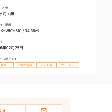
／礼金
0ヶ月 / 無
り・面積
K+WIC+SIC / 34.86㎡
日
26年02月25日
ールポイント
新築
三井の賃貸
ペット可
フリーレント