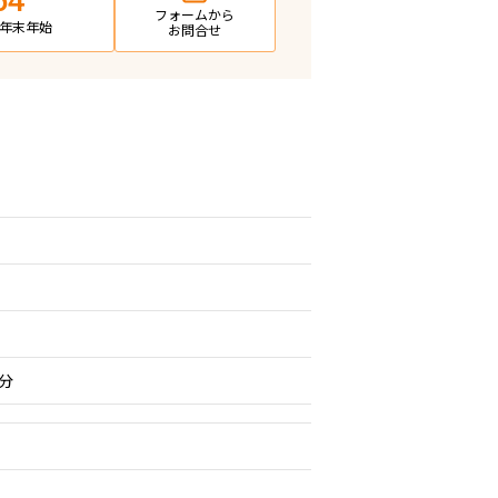
64
フォームから
日・年末年始
お問合せ
分