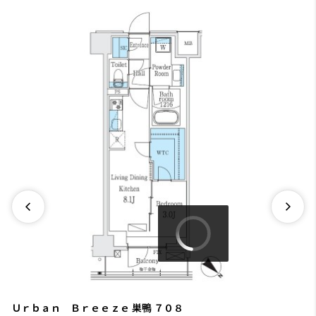
Ｕｒｂａｎ Ｂｒｅｅｚｅ 巣鴨
７０８