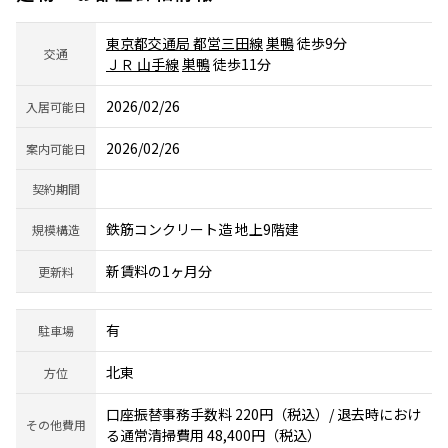
東京都交通局 都営三田線
巣鴨
徒歩9分
交通
ＪＲ 山手線
巣鴨
徒歩11分
2026/02/26
入居可能日
2026/02/26
案内可能日
契約期間
鉄筋コンクリート造 地上9階建
規模構造
新賃料の1ヶ月分
更新料
有
駐車場
北東
方位
口座振替事務手数料 220円（税込）/ 退去時におけ
その他費用
る通常清掃費用 48,400円（税込）