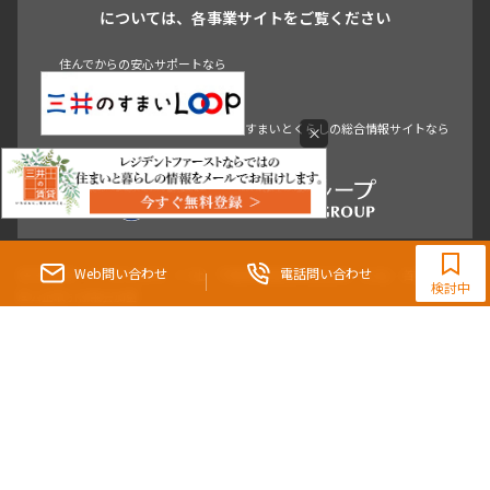
青山
渋谷
東京・大手町
新宿
品川
目黒・中目黒
については、各事業サイトをご覧ください
神田・御茶ノ水・秋葉原
初台・幡ヶ谷・笹塚
住んでからの安心サポートなら
すまいとくらしの総合情報サイトなら
×
0120-321-364
9:30~18:00（水曜定休）
Web問い合わせ
電話問い合わせ
東京都知事（3）第96482号 （一社） 不動産流通経営協会会員 （公社） 首都圏不動
検討中
産公正取引協議会加盟
〒107-0052 東京都港区赤坂八丁目4番14号 青山タワープレイス4階
三井の賃貸「いちばんに、住む人のこと。」 東京都心を中心とした豊富な賃貸マン
ションのご紹介。
理想の高級賃貸物件は見つかりましたか？エリアや駅などの条件面を変えて検索す
ればきっと理想の物件に巡り合えます。
都心の高級賃貸物件探しは[三井の賃貸]レジデントファーストで！
Copyright © RESIDENT FIRST Co.,Ltd. All Rights Reserved.