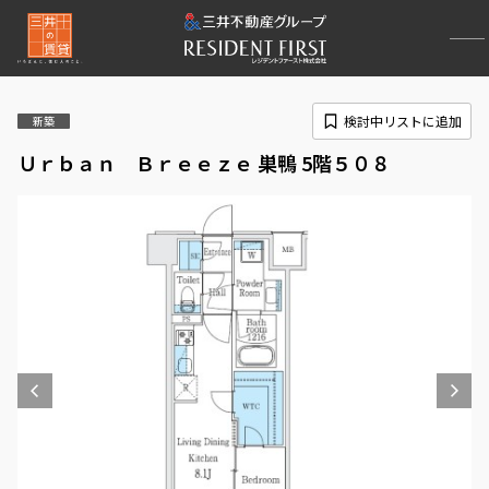
検討中リストに追加
新築
Ｕｒｂａｎ Ｂｒｅｅｚｅ 巣鴨 5階５０８