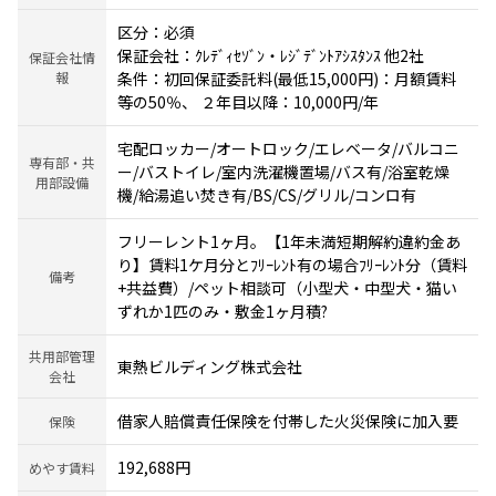
区分：必須
保証会社：ｸﾚﾃﾞｨｾｿﾞﾝ・ﾚｼﾞﾃﾞﾝﾄｱｼｽﾀﾝｽ 他2社
保証会社情
報
条件：初回保証委託料(最低15,000円)：月額賃料
等の50％、 ２年目以降：10,000円/年
宅配ロッカー/オートロック/エレベータ/バルコニ
専有部・共
ー/バストイレ/室内洗濯機置場/バス有/浴室乾燥
用部設備
機/給湯追い焚き有/BS/CS/グリル/コンロ有
フリーレント1ヶ月。【1年未満短期解約違約金あ
り】賃料1ケ月分とﾌﾘｰﾚﾝﾄ有の場合ﾌﾘｰﾚﾝﾄ分（賃料
備考
+共益費）/ペット相談可（小型犬・中型犬・猫い
ずれか1匹のみ・敷金1ヶ月積?
共用部管理
東熱ビルディング株式会社
会社
借家人賠償責任保険を付帯した火災保険に加入要
保険
192,688円
めやす賃料