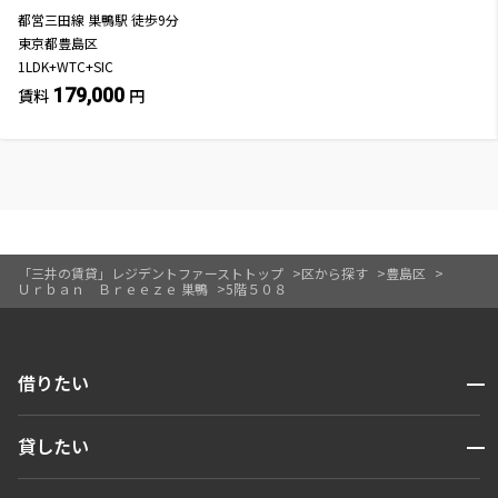
都営三田線
巣鴨駅
徒歩
9
分
東京都豊島区
1LDK+WTC+SIC
179,000
賃料
円
「三井の賃貸」レジデントファーストトップ
区から探す
豊島区
Ｕｒｂａｎ Ｂｒｅｅｚｅ 巣鴨
5階５０８
開閉
借りたい
検索する
開閉
貸したい
人気エリアから探す
賃貸運営
区から探す