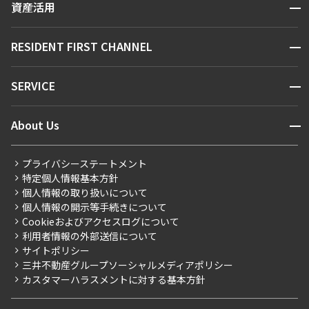
開閉
資産活用
お問い合わせ
駅・沿線から探す
販売マンション
地図から探す
開閉
RESIDENT FIRST CHANNEL
お問い合わせ
キーワードから探す
NEWS
開閉
SERVICE
新着情報から探す
マンションレポート
ニュースから探す
営業窓口
商店街のある暮らし
開閉
About Us
新着募集情報
会員ページ
住まいのコラム
レジデントファーストについて
RESIDENT FIRST MEMBERS登録
RESIDENT FIRST MEMBERS登録
こだわりから探す
プライバシーステートメント
会社情報
ご入居・提携サービス
特定個人情報基本方針
こだわり一覧
事業案内
個人情報の取り扱いについて
お部屋探しからご契約まで
プレミアムマンション
個人情報の開示等手続きについて
採用情報
よくあるご質問
Cookieおよびアクセスログについて
新築
ニュースリリース
社宅紹介
利用者情報の外部送信について
当社限定（港区・渋谷区）
サイトポリシー
お問い合わせ
【仲介会社様向け】当社仲介事業部取り扱い物件入居申込
三井不動産グループソーシャルメディアポリシー
当社限定（港区・渋谷区以外）
カスタマーハラスメントに対する基本方針
三井不動産企画
分譲賃貸