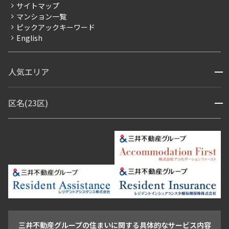
サイトマップ
賃料改定
マンション一覧
ピックアックキーワード
フリーレント
English
ペット可
コンシェルジュ付き
人気エリア
開閉
ブランドマンション
赤坂・六本木
広尾・麻布・麻布十番
虎ノ門・麻布台
区名(23区)
開閉
青山・表参道・原宿
白金・目黒
高輪・五反田・大崎
恵比寿・代官山・中目黒
渋谷・松濤・代々木上原
番町・四谷・九段
港区
渋谷区
中央区
新宿区
文京区
千代田区
目黒区
日本橋・銀座
市ヶ谷・神楽坂・飯田橋
三田・芝・浜松町
品川区
世田谷区
大田区
江東区
台東区
墨田区
中野区
芝浦・汐留・品川
月島・勝どき・豊洲
本郷・春日・小石川
豊島区
杉並区
板橋区
北区
練馬区
荒川区
足立区
新宿・代々木
目白・高田馬場・早稲田
中野・荻窪
葛飾区
江戸川区
池尻大橋・三軒茶屋
祐天寺・学芸大学・自由が丘
駒沢・用賀・二子玉川
成城・砧
池袋・板橋・王子
戸越・大井・蒲田
三井不動産グループの住まいに関する具体的なサービス内容