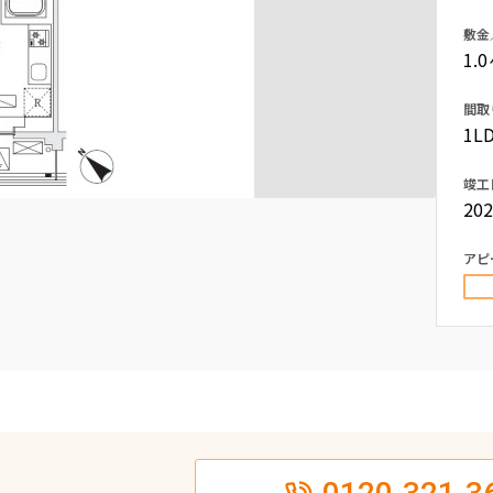
込
新着募集情報
敷金
フリーレント
1.
ペット可
間取
コンシェルジュ付き
1LD
ブランドマンション
竣工
20
アピ