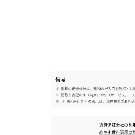
備考
掲載の徒歩分数は、建物の出入口を起点とし駅
間取り表記のN （納戸）やS （サービスル
（ 申込み有り ）の表示は、現在先着のお申
めやす賃料表示
賃貸保証会社の利
めやす賃料表示の