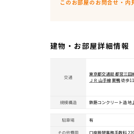
このお部屋のお問合せ・内
建物・お部屋詳細情報
東京都交通局 都営三田
交通
ＪＲ 山手線
巣鴨
徒歩1
規模構造
鉄筋コンクリート造 地
駐車場
有
その他費用
口座振替事務手数料 22