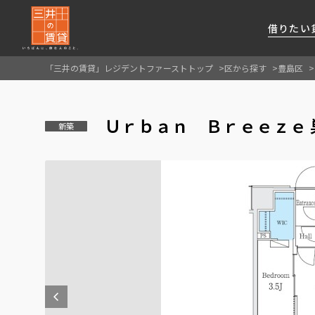
借りたい
「三井の賃貸」レジデントファーストトップ
区から探す
豊島区
About Us
借りたい
貸したい
資産活用
RESIDENT
SERVICE
Ｕｒｂａｎ Ｂｒｅｅｚｅ 
FIRST CHANNEL
新築
私たちレジデントファーストの思いや
厳選した都心の上質な賃貸マンションを数多
賃貸運営をお考えのオーナー様に
分譲マンションのご購入、売却の
レジデントファーストが提供する
ご提供するサービスをご紹介します
くご提案します
最適なプランをご提案します
ご相談も承ります
各種サービスをご紹介します
新しい住まいと暮らしの探しに関わる
様々な情報を発信します