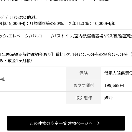
ﾞﾃﾞﾝﾄｱｼｽﾀﾝｽ 他2社
15,000円)：月額賃料等の50％、 ２年目以降：10,000円/年
ク/エレベータ/バルコニー/バストイレ/室内洗濯機置場/バス有/浴室乾燥機
年未満短期解約違約金あり】賃料1ケ月分とﾌﾘｰﾚﾝﾄ有の場合ﾌﾘｰﾚﾝﾄ
み・敷金1ヶ月積?
保険
借家人賠償責
会社
めやす賃料
199,688円
取引態様
媒介
この建物の空室一覧 建物ページヘ