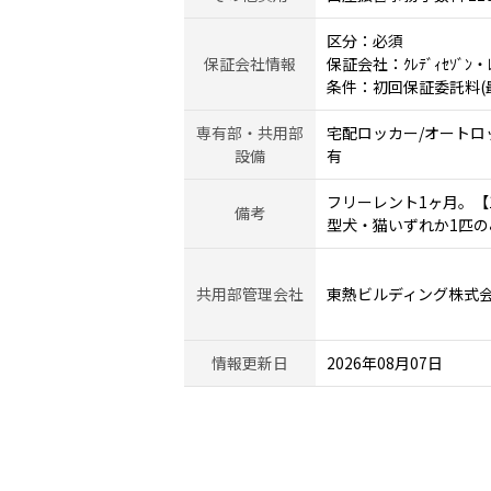
区分：必須
保証会社情報
保証会社：ｸﾚﾃﾞｨｾｿﾞﾝ・ﾚｼ
条件：初回保証委託料(最低
専有部・共用部
宅配ロッカー/オートロッ
設備
有
フリーレント1ヶ月。【1
備考
型犬・猫いずれか1匹の
共用部管理会社
東熱ビルディング株式
情報更新日
2026年08月07日