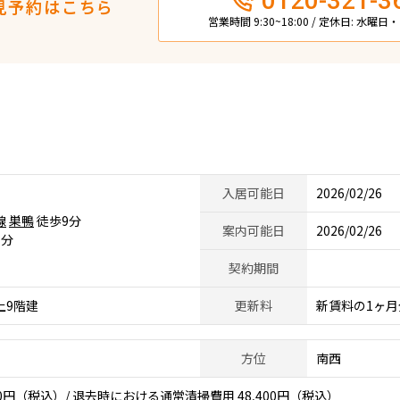
0120-321-3
見予約はこちら
営業時間 9:30~18:00 / 定休日: 水曜
入居可能日
2026/02/26
線
巣鴨
徒歩9分
案内可能日
2026/02/26
1分
契約期間
上9階建
更新料
新賃料の1ヶ月
方位
南西
0円（税込）/ 退去時における通常清掃費用 48,400円（税込）