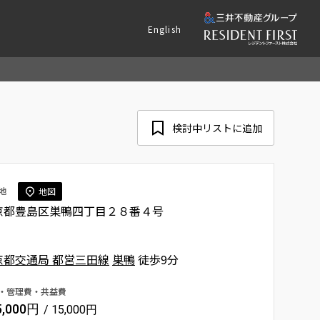
English
検討中リストに追加
地
地図
京都豊島区巣鴨四丁目２８番４号
京都交通局 都営三田線
巣鴨
徒歩9分
・管理費・共益費
5,000円
/ 15,000円