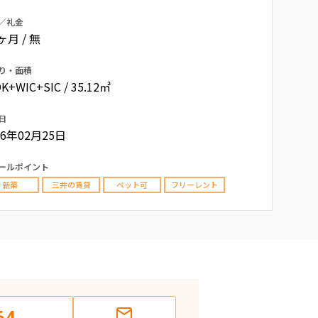
／礼金
0ヶ月 / 無
り・面積
K+WIC+SIC / 35.12㎡
日
26年02月25日
ールポイント
新築
三井の賃貸
ペット可
フリーレント