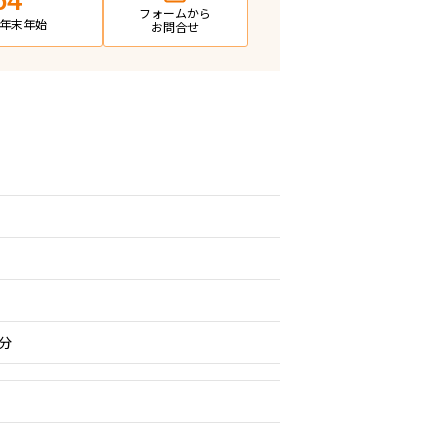
64
フォームから
日・年末年始
お問合せ
分