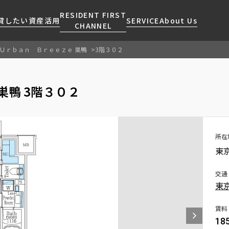
RESIDENT FIRST
貸したい
資産活用
SERVICE
About Us
CHANNEL
Ｕｒｂａｎ Ｂｒｅｅｚｅ 巣鴨
3階３０２
検索する
こだわりから探す
レジデントファーストについて
賃貸運営
販売マンション
NEWS
営業窓口
巣鴨 3階３０２
会社情報
お問い合わせ
お問い合わせ
マンションレポート
会員ページ
人気エリアから探す
こだわり一覧
事業案内
商店街のある暮らし
RESIDENT FIRST
区から探す
プレミアムマンション
MEMBERS登録
採用情報
住まいのコラム
駅・沿線から探す
新築
所在
ご入居・提携サービス
東
ニュースリリース
RESIDENT FIRST
地図から探す
当社限定(港区・渋谷区)
MEMBERS登録
お部屋探しからご契約まで
お問い合わせ
キーワードから探す
当社限定(港区・渋谷区以外)
交通
よくあるご質問
東
三井不動産企画
社宅紹介
新着情報から探す
分譲賃貸
賃料
【仲介会社様向け】当社仲介
18
ニュースから探す
賃料改定
事業部取り扱い物件入居申