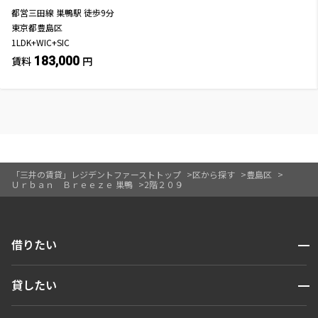
都営三田線
巣鴨駅
徒歩
9
分
東京都豊島区
1LDK+WIC+SIC
183,000
賃料
円
「三井の賃貸」レジデントファーストトップ
区から探す
豊島区
Ｕｒｂａｎ Ｂｒｅｅｚｅ 巣鴨
2階２０９
開閉
借りたい
検索する
開閉
貸したい
人気エリアから探す
賃貸運営
区から探す