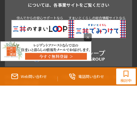
青山
渋谷
東京・大手町
新宿
品川
目黒・中目黒
については、各事業サイトをご覧ください
神田・御茶ノ水・秋葉原
初台・幡ヶ谷・笹塚
住んでからの安心サポートなら
すまいとくらしの総合情報サイトなら
×
0120-321-364
9:30~18:00（水曜定休）
Web問い合わせ
電話問い合わせ
東京都知事（3）第96482号 （一社） 不動産流通経営協会会員 （公社） 首都圏不動
検討中
産公正取引協議会加盟
〒107-0052 東京都港区赤坂八丁目4番14号 青山タワープレイス4階
三井の賃貸「いちばんに、住む人のこと。」 東京都心を中心とした豊富な賃貸マン
ションのご紹介。
理想の高級賃貸物件は見つかりましたか？エリアや駅などの条件面を変えて検索す
ればきっと理想の物件に巡り合えます。
都心の高級賃貸物件探しは[三井の賃貸]レジデントファーストで！
Copyright © RESIDENT FIRST Co.,Ltd. All Rights Reserved.