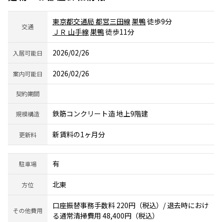
東京都交通局 都営三田線
巣鴨
徒歩9分
交通
ＪＲ 山手線
巣鴨
徒歩11分
2026/02/26
入居可能日
2026/02/26
案内可能日
契約期間
鉄筋コンクリート造 地上9階建
規模構造
新賃料の1ヶ月分
更新料
有
駐車場
北東
方位
口座振替事務手数料 220円（税込）/ 退去時におけ
その他費用
る通常清掃費用 48,400円（税込）