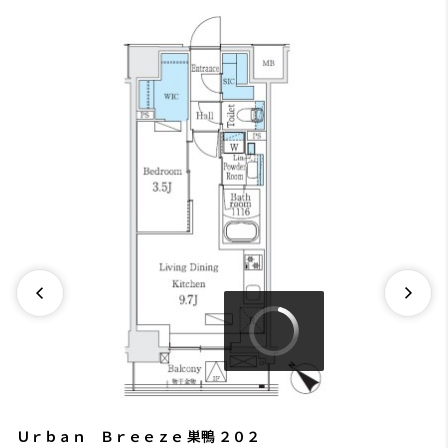
Ｕｒｂａｎ Ｂｒｅｅｚｅ 巣鴨
２０２