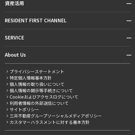
開閉
資産活用
お問い合わせ
駅・沿線から探す
販売マンション
地図から探す
開閉
RESIDENT FIRST CHANNEL
お問い合わせ
キーワードから探す
NEWS
開閉
SERVICE
新着情報から探す
マンションレポート
ニュースから探す
営業窓口
商店街のある暮らし
開閉
About Us
新着募集情報
会員ページ
住まいのコラム
レジデントファーストについて
RESIDENT FIRST MEMBERS登録
RESIDENT FIRST MEMBERS登録
こだわりから探す
プライバシーステートメント
会社情報
ご入居・提携サービス
特定個人情報基本方針
こだわり一覧
事業案内
個人情報の取り扱いについて
お部屋探しからご契約まで
プレミアムマンション
個人情報の開示等手続きについて
採用情報
よくあるご質問
Cookieおよびアクセスログについて
新築
ニュースリリース
社宅紹介
利用者情報の外部送信について
当社限定（港区・渋谷区）
サイトポリシー
お問い合わせ
【仲介会社様向け】当社仲介事業部取り扱い物件入居申込
三井不動産グループソーシャルメディアポリシー
当社限定（港区・渋谷区以外）
カスタマーハラスメントに対する基本方針
三井不動産企画
分譲賃貸