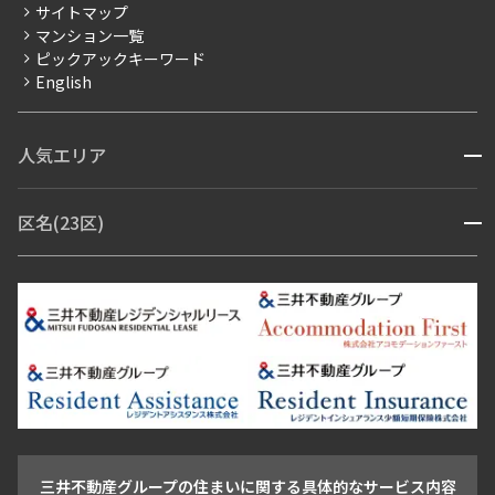
サイトマップ
賃料改定
マンション一覧
ピックアックキーワード
フリーレント
English
ペット可
コンシェルジュ付き
人気エリア
開閉
ブランドマンション
赤坂・六本木
広尾・麻布・麻布十番
虎ノ門・麻布台
区名(23区)
開閉
青山・表参道・原宿
白金・目黒
高輪・五反田・大崎
恵比寿・代官山・中目黒
渋谷・松濤・代々木上原
番町・四谷・九段
港区
渋谷区
中央区
新宿区
文京区
千代田区
目黒区
日本橋・銀座
市ヶ谷・神楽坂・飯田橋
三田・芝・浜松町
品川区
世田谷区
大田区
江東区
台東区
墨田区
中野区
芝浦・汐留・品川
月島・勝どき・豊洲
本郷・春日・小石川
豊島区
杉並区
板橋区
北区
練馬区
荒川区
足立区
新宿・代々木
目白・高田馬場・早稲田
中野・荻窪
葛飾区
江戸川区
池尻大橋・三軒茶屋
祐天寺・学芸大学・自由が丘
駒沢・用賀・二子玉川
成城・砧
池袋・板橋・王子
戸越・大井・蒲田
三井不動産グループの住まいに関する具体的なサービス内容