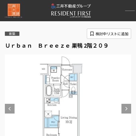
検討中リストに追加
新築
Ｕｒｂａｎ Ｂｒｅｅｚｅ 巣鴨 2階２０９