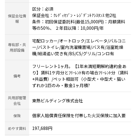
区分：必須
保証会社：ｸﾚﾃﾞｨｾｿﾞﾝ・ﾚｼﾞﾃﾞﾝﾄｱｼｽﾀﾝｽ 他2社
保証会社情
報
条件：初回保証委託料(最低15,000円)：月額賃料
等の50％、 ２年目以降：10,000円/年
宅配ロッカー/オートロック/エレベータ/バルコニ
専有部・共
ー/バストイレ/室内洗濯機置場/バス有/浴室乾燥
用部設備
機/給湯追い焚き有/BS/CS/グリル/コンロ有
フリーレント1ヶ月。【1年未満短期解約違約金あ
り】賃料1ケ月分とﾌﾘｰﾚﾝﾄ有の場合ﾌﾘｰﾚﾝﾄ分（賃料
備考
+共益費）/ペット相談可（小型犬・中型犬・猫い
ずれか1匹のみ・敷金1ヶ月積?
共用部管理
東熱ビルディング株式会社
会社
借家人賠償責任保険を付帯した火災保険に加入要
保険
197,688円
めやす賃料