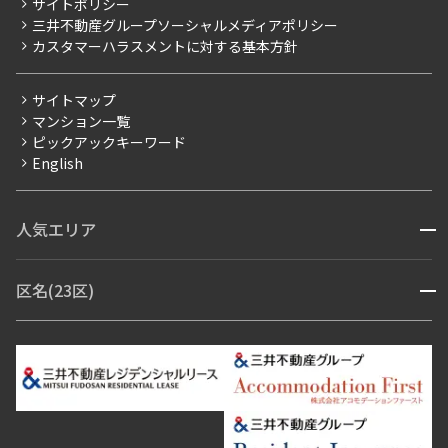
サイトポリシー
お問い合わせ
【仲介会社様向け】当社仲介事業部取り扱い物件入居申込
三井不動産グループソーシャルメディアポリシー
当社限定（港区・渋谷区以外）
カスタマーハラスメントに対する基本方針
三井不動産企画
分譲賃貸
サイトマップ
賃料改定
マンション一覧
ピックアックキーワード
フリーレント
English
ペット可
コンシェルジュ付き
人気エリア
開閉
ブランドマンション
赤坂・六本木
広尾・麻布・麻布十番
虎ノ門・麻布台
区名(23区)
開閉
青山・表参道・原宿
白金・目黒
高輪・五反田・大崎
恵比寿・代官山・中目黒
渋谷・松濤・代々木上原
番町・四谷・九段
港区
渋谷区
中央区
新宿区
文京区
千代田区
目黒区
日本橋・銀座
市ヶ谷・神楽坂・飯田橋
三田・芝・浜松町
品川区
世田谷区
大田区
江東区
台東区
墨田区
中野区
芝浦・汐留・品川
月島・勝どき・豊洲
本郷・春日・小石川
豊島区
杉並区
板橋区
北区
練馬区
荒川区
足立区
新宿・代々木
目白・高田馬場・早稲田
中野・荻窪
葛飾区
江戸川区
池尻大橋・三軒茶屋
祐天寺・学芸大学・自由が丘