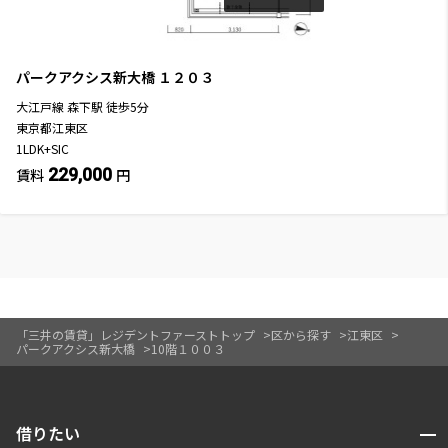
パークアクシス新大橋
１２０３
大江戸線
森下駅
徒歩
5
分
東京都江東区
1LDK+SIC
229,000
賃料
円
「三井の賃貸」レジデントファーストトップ
区から探す
江東区
パークアクシス新大橋
10階１００３
開閉
借りたい