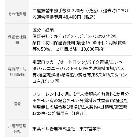
口座振替事務手数料 220円（税込）/ 退去時におけ
その他費用
る通常清掃費用 48,400円（税込）
区分：必須
保証会社：ｸﾚﾃﾞｨｾｿﾞﾝ・ﾚｼﾞﾃﾞﾝﾄｱｼｽﾀﾝｽ 他2社
保証会社情
報
条件：初回保証委託料(最低15,000円)：月額賃料
等の50％、 ２年目以降：10,000円/年
宅配ロッカー/オートロック/バイク置場/エレベー
タ/バルコニー/バストイレ/室内洗濯機置場/バス
専有部・共
用部設備
有/浴室乾燥機/給湯追い焚き有/BS/CATV/CS/コン
ロ有/ピアノ可
フリーレント1ヶ月。1年未満解約ﾍﾟﾅ(賃料1か月分
＋ﾌﾘｰﾚﾝﾄ有の場合ﾌﾘｰﾚﾝﾄ分賃料＆共益費)保証会社
備考
利用無しの場合敷1積増)/法人契約礼1積増/退室時
ｴｱｺﾝｸﾘｰﾆﾝｸﾞ費用有（1台/11
共用部管理
東葉ビル管理株式会社 東京営業所
会社