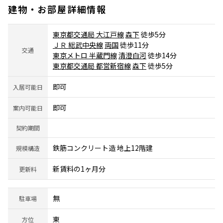
建物・お部屋詳細情報
東京都交通局 大江戸線
森下
徒歩5分
ＪＲ 総武中央線
両国
徒歩11分
交通
東京メトロ 半蔵門線
清澄白河
徒歩14分
東京都交通局 都営新宿線
森下
徒歩5分
即可
入居可能日
即可
案内可能日
契約期間
鉄筋コンクリート造 地上12階建
規模構造
新賃料の1ヶ月分
更新料
無
駐車場
東
方位