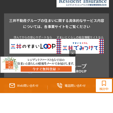
駒沢・用賀・二子玉川
成城・砧
池袋・板橋・王子
戸越・大井・蒲田
三井不動産グループの住まいに関する具体的なサービス内容
青山
渋谷
東京・大手町
新宿
品川
目黒・中目黒
については、各事業サイトをご覧ください
神田・御茶ノ水・秋葉原
初台・幡ヶ谷・笹塚
住んでからの安心サポートなら
すまいとくらしの総合情報サイトなら
×
0120-321-364
9:30~18:00（水曜定休）
Web問い合わせ
電話問い合わせ
東京都知事（3）第96482号 （一社） 不動産流通経営協会会員 （公社） 首都圏不動
検討中
産公正取引協議会加盟
〒107-0052 東京都港区赤坂八丁目4番14号 青山タワープレイス4階
三井の賃貸「いちばんに、住む人のこと。」 東京都心を中心とした豊富な賃貸マン
ションのご紹介。
理想の高級賃貸物件は見つかりましたか？エリアや駅などの条件面を変えて検索す