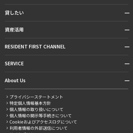
検索する
開閉
貸したい
人気エリアから探す
賃貸運営
区から探す
開閉
資産活用
お問い合わせ
駅・沿線から探す
販売マンション
地図から探す
開閉
RESIDENT FIRST CHANNEL
お問い合わせ
キーワードから探す
NEWS
開閉
SERVICE
新着情報から探す
マンションレポート
ニュースから探す
営業窓口
商店街のある暮らし
開閉
About Us
新着募集情報
会員ページ
住まいのコラム
レジデントファーストについて
RESIDENT FIRST MEMBERS登録
RESIDENT FIRST MEMBERS登録
こだわりから探す
プライバシーステートメント
会社情報
ご入居・提携サービス
特定個人情報基本方針
こだわり一覧
事業案内
個人情報の取り扱いについて
お部屋探しからご契約まで
プレミアムマンション
個人情報の開示等手続きについて
採用情報
よくあるご質問
Cookieおよびアクセスログについて
新築
ニュースリリース
社宅紹介
利用者情報の外部送信について
当社限定（港区・渋谷区）