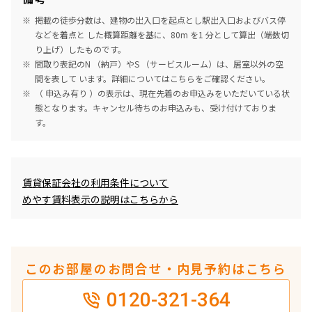
掲載の徒歩分数は、建物の出入口を起点とし駅出入口およびバス停
などを着点と した概算距離を基に、80m を1 分として算出（端数切
り上げ）したものです。
間取り表記のN （納戸）やS （サービスルーム）は、居室以外の空
間を表して います。詳細については
こちら
をご確認ください。
（ 申込み有り ）の表示は、現在先着のお申込みをいただいている状
態となります。キャンセル待ちのお申込みも、受け付けておりま
す。
めやす賃料表示
賃貸保証会社の利用条件について
めやす賃料表示の説明はこちらから
このお部屋のお問合せ・内見予約はこちら
0120-321-364