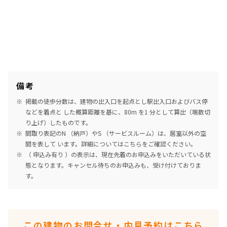
備考
掲載の徒歩分数は、建物の出入口を起点とし駅出入口およびバス停
などを着点と した概算距離を基に、80m を1 分として算出（端数切
り上げ）したものです。
間取り表記のN （納戸）やS （サービスルーム）は、居室以外の空
間を表して います。詳細については
こちら
をご確認ください。
（ 申込み有り ）の表示は、現在先着のお申込みをいただいている状
態となります。キャンセル待ちのお申込みも、受け付けておりま
す。
この建物のお問合せ・内見予約はこちら