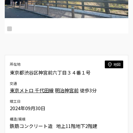
所在地
地図
東京都渋谷区神宮前六丁目３４番１号
交通
東京メトロ 千代田線
明治神宮前
徒歩3分
竣工日
2024年09月30日
構造/規模
鉄筋コンクリート造 地上11階地下2階建