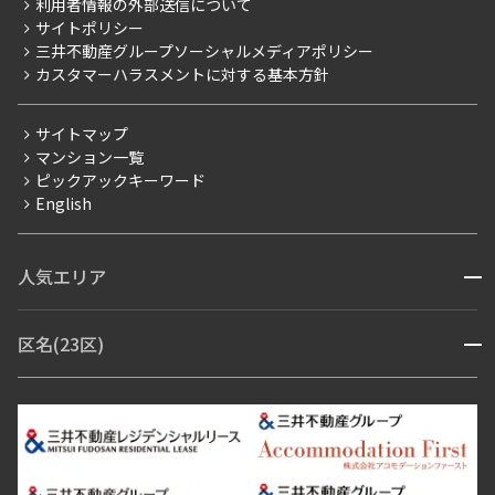
利用者情報の外部送信について
当社限定（港区・渋谷区）
サイトポリシー
お問い合わせ
【仲介会社様向け】当社仲介事業部取り扱い物件入居申込
三井不動産グループソーシャルメディアポリシー
当社限定（港区・渋谷区以外）
カスタマーハラスメントに対する基本方針
三井不動産企画
分譲賃貸
サイトマップ
賃料改定
マンション一覧
ピックアックキーワード
フリーレント
English
ペット可
コンシェルジュ付き
人気エリア
開閉
ブランドマンション
赤坂・六本木
広尾・麻布・麻布十番
虎ノ門・麻布台
区名(23区)
開閉
青山・表参道・原宿
白金・目黒
高輪・五反田・大崎
恵比寿・代官山・中目黒
渋谷・松濤・代々木上原
番町・四谷・九段
港区
渋谷区
中央区
新宿区
文京区
千代田区
目黒区
日本橋・銀座
市ヶ谷・神楽坂・飯田橋
三田・芝・浜松町
品川区
世田谷区
大田区
江東区
台東区
墨田区
中野区
芝浦・汐留・品川
月島・勝どき・豊洲
本郷・春日・小石川
豊島区
杉並区
板橋区
北区
練馬区
荒川区
足立区
新宿・代々木
目白・高田馬場・早稲田
中野・荻窪
葛飾区
江戸川区