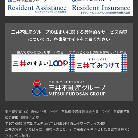
池尻大橋・三軒茶屋
祐天寺・学芸大学・自由が丘
駒沢・用賀・二子玉川
成城・砧
池袋・板橋・王子
戸越・大井・蒲田
三井不動産グループの住まいに関する具体的なサービス内容
青山
渋谷
東京・大手町
新宿
品川
目黒・中目黒
については、各事業サイトをご覧ください
神田・御茶ノ水・秋葉原
初台・幡ヶ谷・笹塚
住んでからの安心サポートなら
すまいとくらしの総合情報サイトなら
東京都知事（3）第96482号 （一社） 不動産流通経営協会会員 （公社） 首都圏不動
産公正取引協議会加盟
〒107-0052 東京都港区赤坂八丁目4番14号 青山タワープレイス4階
三井の賃貸「いちばんに、住む人のこと。」 東京都心を中心とした豊富な賃貸マン
ションのご紹介。