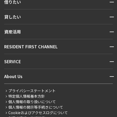
開閉
借りたい
検索する
開閉
貸したい
人気エリアから探す
賃貸運営
区から探す
開閉
資産活用
お問い合わせ
駅・沿線から探す
販売マンション
地図から探す
開閉
RESIDENT FIRST CHANNEL
お問い合わせ
キーワードから探す
NEWS
開閉
SERVICE
新着情報から探す
マンションレポート
ニュースから探す
営業窓口
商店街のある暮らし
開閉
About Us
新着募集情報
会員ページ
住まいのコラム
レジデントファーストについて
RESIDENT FIRST MEMBERS登録
RESIDENT FIRST MEMBERS登録
こだわりから探す
プライバシーステートメント
会社情報
ご入居・提携サービス
特定個人情報基本方針
こだわり一覧
事業案内
個人情報の取り扱いについて
お部屋探しからご契約まで
プレミアムマンション
個人情報の開示等手続きについて
採用情報
よくあるご質問
Cookieおよびアクセスログについて
新築
ニュースリリース
社宅紹介