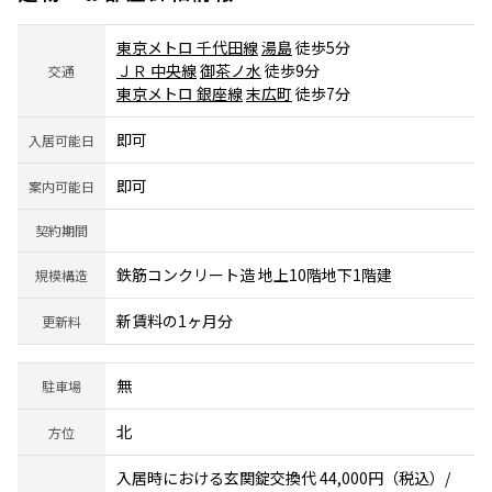
東京メトロ 千代田線
湯島
徒歩5分
ＪＲ 中央線
御茶ノ水
徒歩9分
交通
東京メトロ 銀座線
末広町
徒歩7分
即可
入居可能日
即可
案内可能日
契約期間
鉄筋コンクリート造 地上10階地下1階建
規模構造
新賃料の1ヶ月分
更新料
無
駐車場
北
方位
入居時における玄関錠交換代 44,000円（税込）/