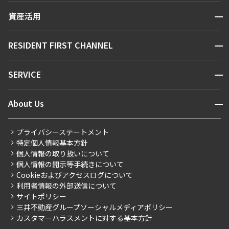
賃貸運営
区から探す
開閉
資産活用
お問い合わせ
駅・沿線から探す
販売マンション
地図から探す
開閉
RESIDENT FIRST CHANNEL
お問い合わせ
キーワードから探す
NEWS
開閉
SERVICE
新着情報から探す
マンションレポート
ニュースから探す
営業窓口
商店街のある暮らし
開閉
About Us
新着募集情報
会員ページ
住まいのコラム
レジデントファーストについて
RESIDENT FIRST MEMBERS登録
RESIDENT FIRST MEMBERS登録
こだわりから探す
プライバシーステートメント
会社情報
ご入居・提携サービス
特定個人情報基本方針
こだわり一覧
事業案内
個人情報の取り扱いについて
お部屋探しからご契約まで
プレミアムマンション
個人情報の開示等手続きについて
採用情報
よくあるご質問
Cookieおよびアクセスログについて
新築
ニュースリリース
社宅紹介
利用者情報の外部送信について
当社限定（港区・渋谷区）
サイトポリシー
お問い合わせ
【仲介会社様向け】当社仲介事業部取り扱い物件入居申込
三井不動産グループソーシャルメディアポリシー
当社限定（港区・渋谷区以外）
カスタマーハラスメントに対する基本方針
三井不動産企画