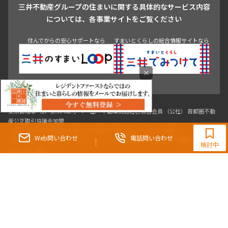
三井不動産グループの住まいに関する具体的なサービス内容
青山
渋谷
東京・大手町
新宿
品川
目黒・中目黒
については、各事業サイトをご覧ください
神田・御茶ノ水・秋葉原
初台・幡ヶ谷・笹塚
住んでからの安心サポートなら
すまいとくらしの総合情報サイトなら
×
0120-321-364
9:30~18:00（水曜定休）
Web問い合わせ
電話問い合わせ
東京都知事（3）第96482号 （一社） 不動産流通経営協会会員 （公社） 首都圏不動
検討中
産公正取引協議会加盟
〒107-0052 東京都港区赤坂八丁目4番14号 青山タワープレイス4階
三井の賃貸「いちばんに、住む人のこと。」 東京都心を中心とした豊富な賃貸マン
ションのご紹介。
理想の高級賃貸物件は見つかりましたか？エリアや駅などの条件面を変えて検索す
ればきっと理想の物件に巡り合えます。
都心の高級賃貸物件探しは[三井の賃貸]レジデントファーストで！