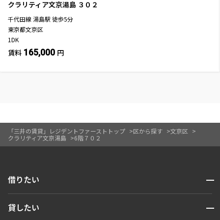
クラリティア文京湯島
３０２
千代田線
湯島駅
徒歩
5
分
東京都文京区
1DK
165,000
賃料
円
「三井の賃貸」レジデントファーストトップ
区から探す
文京区
クラリティア文京湯島
6階７０２
開閉
借りたい
検索する
開閉
貸したい
人気エリアから探す