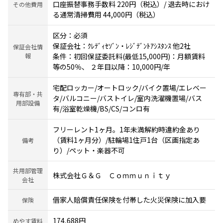
口座振替事務手数料 220円（税込）/ 退去時におけ
その他費用
る通常清掃費用 44,000円（税込）
区分：必須
保証会社：ｸﾚﾃﾞｨｾｿﾞﾝ・ﾚｼﾞﾃﾞﾝﾄｱｼｽﾀﾝｽ 他2社
保証会社情
報
条件：初回保証委託料(最低15,000円)：月額賃料
等の50％、 ２年目以降：10,000円/年
宅配ロッカー/オートロック/バイク置場/エレベー
専有部・共
タ/バルコニー/バストイレ/室内洗濯機置場/バス
用部設備
有/浴室乾燥機/BS/CS/コンロ有
フリーレント1ヶ月。1年未満解約時違約金あり
（賃料1ヶ月分）/駐輪場1住戸1台（区画指定あ
備考
り）/ペット・楽器不可
共用部管理
株式会社Ｇ＆Ｇ Ｃｏｍｍｕｎｉｔｙ
会社
借家人賠償責任保険を付帯した火災保険に加入要
保険
174,688円
めやす賃料