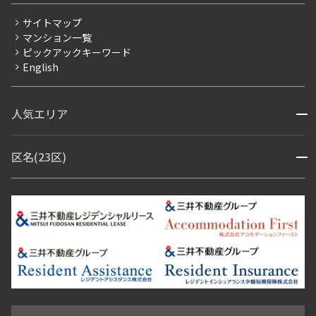
分譲賃貸
サイトマップ
賃料改定
マンション一覧
ピックアックキーワード
フリーレント
English
ペット可
コンシェルジュ付き
人気エリア
開閉
ブランドマンション
赤坂・六本木
広尾・麻布・麻布十番
虎ノ門・麻布台
区名(23区)
開閉
青山・表参道・原宿
白金・目黒
高輪・五反田・大崎
恵比寿・代官山・中目黒
渋谷・松濤・代々木上原
番町・四谷・九段
港区
渋谷区
中央区
新宿区
文京区
千代田区
目黒区
日本橋・銀座
市ヶ谷・神楽坂・飯田橋
三田・芝・浜松町
品川区
世田谷区
大田区
江東区
台東区
墨田区
中野区
芝浦・汐留・品川
月島・勝どき・豊洲
本郷・春日・小石川
豊島区
杉並区
板橋区
北区
練馬区
荒川区
足立区
新宿・代々木
目白・高田馬場・早稲田
中野・荻窪
葛飾区
江戸川区
池尻大橋・三軒茶屋
祐天寺・学芸大学・自由が丘
駒沢・用賀・二子玉川
成城・砧
池袋・板橋・王子
戸越・大井・蒲田