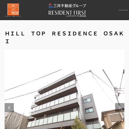
ＨＩＬＬ ＴＯＰ ＲＥＳＩＤＥＮＣＥ ＯＳＡＫ
Ｉ