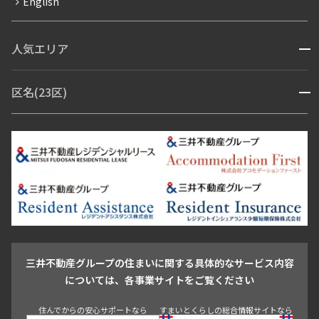
English
ペット可
コンシェルジュ付き
人気エリア
開閉
ブランドマンション
赤坂・六本木
広尾・麻布・麻布十番
虎ノ門・麻布台
区名(23区)
開閉
青山・表参道・原宿
白金・目黒
高輪・五反田・大崎
恵比寿・代官山・中目黒
渋谷・松濤・代々木上原
番町・四谷・九段
港区
渋谷区
中央区
新宿区
文京区
千代田区
目黒区
日本橋・銀座
市ヶ谷・神楽坂・飯田橋
三田・芝・浜松町
品川区
世田谷区
大田区
江東区
台東区
墨田区
中野区
芝浦・汐留・品川
月島・勝どき・豊洲
本郷・春日・小石川
豊島区
杉並区
板橋区
北区
練馬区
荒川区
足立区
新宿・代々木
目白・高田馬場・早稲田
中野・荻窪
葛飾区
江戸川区
池尻大橋・三軒茶屋
祐天寺・学芸大学・自由が丘
駒沢・用賀・二子玉川
成城・砧
池袋・板橋・王子
戸越・大井・蒲田
三井不動産グループの住まいに関する具体的なサービス内容
青山
渋谷
東京・大手町
新宿
品川
目黒・中目黒
については、各事業サイトをご覧ください
神田・御茶ノ水・秋葉原
初台・幡ヶ谷・笹塚
住んでからの安心サポートなら
すまいとくらしの総合情報サイトなら