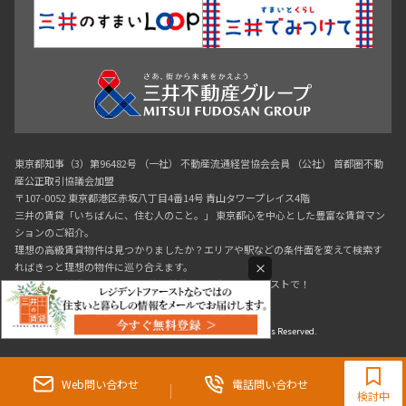
東京都知事（3）第96482号 （一社） 不動産流通経営協会会員 （公社） 首都圏不動
産公正取引協議会加盟
〒107-0052 東京都港区赤坂八丁目4番14号 青山タワープレイス4階
三井の賃貸「いちばんに、住む人のこと。」 東京都心を中心とした豊富な賃貸マン
ションのご紹介。
理想の高級賃貸物件は見つかりましたか？エリアや駅などの条件面を変えて検索す
×
ればきっと理想の物件に巡り合えます。
都心の高級賃貸物件探しは[三井の賃貸]レジデントファーストで！
Copyright © RESIDENT FIRST Co.,Ltd. All Rights Reserved.
0120-321-719
9:30~18:00（水曜定休）
Web問い合わせ
電話問い合わせ
検討中