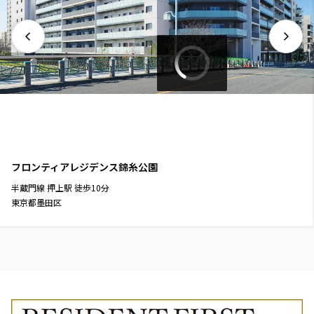
フロンティアレジデンス錦糸公園
半蔵門線
押上駅
徒歩
10
分
東京都墨田区