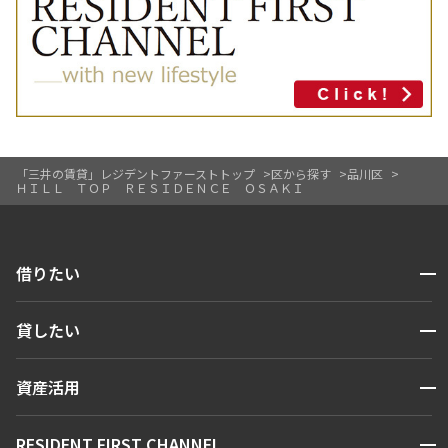
「三井の賃貸」レジデントファーストトップ
区から探す
品川区
ＨＩＬＬ ＴＯＰ ＲＥＳＩＤＥＮＣＥ ＯＳＡＫＩ
開閉
借りたい
検索する
開閉
貸したい
人気エリアから探す
賃貸運営
区から探す
開閉
資産活用
お問い合わせ
駅・沿線から探す
販売マンション
地図から探す
開閉
RESIDENT FIRST CHANNEL