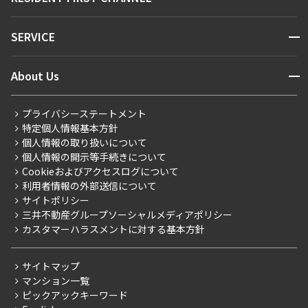
お問い合わせ
キーワードから探す
NEWS
開閉
SERVICE
新着情報から探す
マンションレポート
ニュースから探す
営業窓口
商店街のある暮らし
開閉
About Us
新着募集情報
会員ページ
住まいのコラム
レジデントファーストについて
RESIDENT FIRST MEMBERS登録
RESIDENT FIRST MEMBERS登録
こだわりから探す
プライバシーステートメント
会社情報
ご入居・提携サービス
特定個人情報基本方針
こだわり一覧
事業案内
個人情報の取り扱いについて
お部屋探しからご契約まで
プレミアムマンション
個人情報の開示等手続きについて
採用情報
よくあるご質問
Cookieおよびアクセスログについて
新築
ニュースリリース
社宅紹介
利用者情報の外部送信について
当社限定（港区・渋谷区）
サイトポリシー
お問い合わせ
【仲介会社様向け】当社仲介事業部取り扱い物件入居申込
三井不動産グループソーシャルメディアポリシー
当社限定（港区・渋谷区以外）
カスタマーハラスメントに対する基本方針
三井不動産企画
分譲賃貸
サイトマップ
賃料改定
マンション一覧
ピックアックキーワード
フリーレント