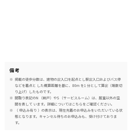
備考
掲載の徒歩分数は、建物の出入口を起点とし駅出入口およびバス停
などを着点と した概算距離を基に、80m を1 分として算出（端数切
り上げ）したものです。
間取り表記のN （納戸）やS （サービスルーム）は、居室以外の空
間を表して います。詳細については
こちら
をご確認ください。
（ 申込み有り ）の表示は、現在先着のお申込みをいただいている状
態となります。キャンセル待ちのお申込みも、受け付けておりま
す。