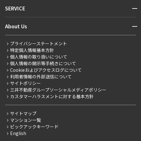
NEWS
開閉
SERVICE
新着情報から探す
マンションレポート
ニュースから探す
営業窓口
商店街のある暮らし
開閉
About Us
新着募集情報
会員ページ
住まいのコラム
レジデントファーストについて
RESIDENT FIRST MEMBERS登録
RESIDENT FIRST MEMBERS登録
こだわりから探す
プライバシーステートメント
会社情報
ご入居・提携サービス
特定個人情報基本方針
こだわり一覧
事業案内
個人情報の取り扱いについて
お部屋探しからご契約まで
プレミアムマンション
個人情報の開示等手続きについて
採用情報
よくあるご質問
Cookieおよびアクセスログについて
新築
ニュースリリース
社宅紹介
利用者情報の外部送信について
当社限定（港区・渋谷区）
サイトポリシー
お問い合わせ
【仲介会社様向け】当社仲介事業部取り扱い物件入居申込
三井不動産グループソーシャルメディアポリシー
当社限定（港区・渋谷区以外）
カスタマーハラスメントに対する基本方針
三井不動産企画
分譲賃貸
サイトマップ
賃料改定
マンション一覧
ピックアックキーワード
フリーレント
English
ペット可