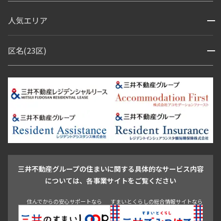
コンシェルジュ付き
人気エリア
開閉
ブランドマンション
赤坂・六本木
広尾・麻布・麻布十番
虎ノ門・麻布台
区名(23区)
開閉
青山・表参道・原宿
白金・目黒
高輪・五反田・大崎
恵比寿・代官山・中目黒
渋谷・松濤・代々木上原
番町・四谷・九段
港区
渋谷区
中央区
新宿区
文京区
千代田区
目黒区
日本橋・銀座
市ヶ谷・神楽坂・飯田橋
三田・芝・浜松町
品川区
世田谷区
大田区
江東区
台東区
墨田区
中野区
芝浦・汐留・品川
月島・勝どき・豊洲
本郷・春日・小石川
豊島区
杉並区
板橋区
北区
練馬区
荒川区
足立区
新宿・代々木
目白・高田馬場・早稲田
中野・荻窪
葛飾区
江戸川区
池尻大橋・三軒茶屋
祐天寺・学芸大学・自由が丘
駒沢・用賀・二子玉川
成城・砧
池袋・板橋・王子
戸越・大井・蒲田
三井不動産グループの住まいに関する具体的なサービス内容
青山
渋谷
東京・大手町
新宿
品川
目黒・中目黒
については、各事業サイトをご覧ください
神田・御茶ノ水・秋葉原
初台・幡ヶ谷・笹塚
住んでからの安心サポートなら
すまいとくらしの総合情報サイトなら