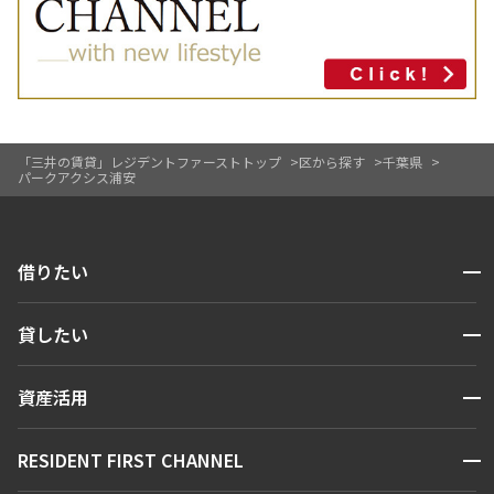
「三井の賃貸」レジデントファーストトップ
区から探す
千葉県
パークアクシス浦安
開閉
借りたい
検索する
開閉
貸したい
人気エリアから探す
賃貸運営
区から探す
開閉
資産活用
お問い合わせ
駅・沿線から探す
販売マンション
地図から探す
開閉
RESIDENT FIRST CHANNEL
お問い合わせ
キーワードから探す