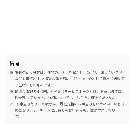
備考
掲載の徒歩分数は、建物の出入口を起点とし駅出入口およびバス停
などを着点と した概算距離を基に、80m を1 分として算出（端数切
り上げ）したものです。
間取り表記のN （納戸）やS （サービスルーム）は、居室以外の空
間を表して います。詳細については
こちら
をご確認ください。
（ 申込み有り ）の表示は、現在先着のお申込みをいただいている状
態となります。キャンセル待ちのお申込みも、受け付けておりま
す。