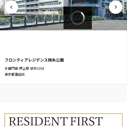
フロンティアレジデンス錦糸公園
半蔵門線
押上駅
徒歩
10
分
東京都墨田区