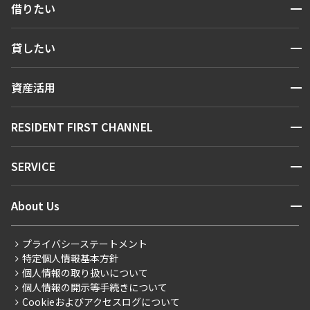
開閉
借りたい
検索する
開閉
貸したい
人気エリアから探す
賃貸運営
区から探す
開閉
資産活用
お問い合わせ
駅・沿線から探す
販売マンション
地図から探す
開閉
RESIDENT FIRST CHANNEL
お問い合わせ
キーワードから探す
NEWS
開閉
SERVICE
新着情報から探す
マンションレポート
ニュースから探す
営業窓口
商店街のある暮らし
開閉
About Us
新着募集情報
会員ページ
住まいのコラム
レジデントファーストについて
RESIDENT FIRST MEMBERS登録
RESIDENT FIRST MEMBERS登録
こだわりから探す
プライバシーステートメント
会社情報
ご入居・提携サービス
特定個人情報基本方針
こだわり一覧
事業案内
個人情報の取り扱いについて
お部屋探しからご契約まで
プレミアムマンション
個人情報の開示等手続きについて
採用情報
よくあるご質問
Cookieおよびアクセスログについて
新築