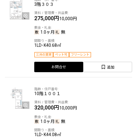
3階
３０３
275,000円
10,000円
1.0ヶ月
無
1LD･K
40.68㎡
三井の賃貸
ペット可
フリーレント
追加
お問合せ
10階
１００１
320,000円
10,000円
1.0ヶ月
無
1LD･K
44.08㎡