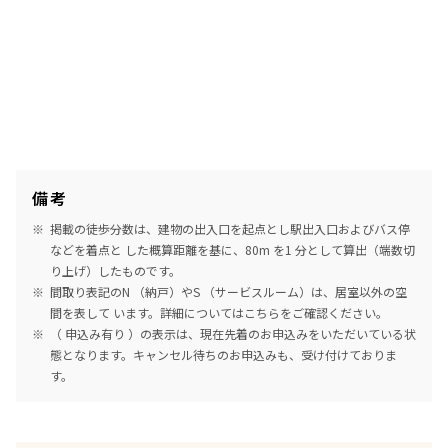
備考
掲載の徒歩分数は、建物の出入口を起点とし駅出入口およびバス停
などを着点と した概算距離を基に、80m を1 分として算出（端数切
り上げ）したものです。
間取り表記のN （納戸）やS （サービスルーム）は、居室以外の空
間を表して います。詳細については
こちら
をご確認ください。
（ 申込み有り ）の表示は、現在先着のお申込みをいただいている状
態となります。キャンセル待ちのお申込みも、受け付けておりま
す。