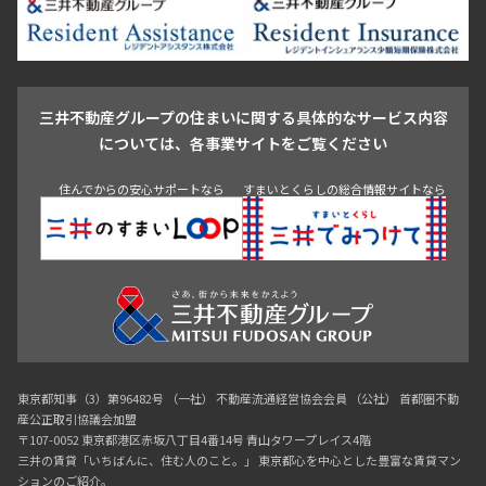
池尻大橋・三軒茶屋
祐天寺・学芸大学・自由が丘
駒沢・用賀・二子玉川
成城・砧
池袋・板橋・王子
戸越・大井・蒲田
三井不動産グループの住まいに関する具体的なサービス内容
青山
渋谷
東京・大手町
新宿
品川
目黒・中目黒
については、各事業サイトをご覧ください
神田・御茶ノ水・秋葉原
初台・幡ヶ谷・笹塚
住んでからの安心サポートなら
すまいとくらしの総合情報サイトなら
東京都知事（3）第96482号 （一社） 不動産流通経営協会会員 （公社） 首都圏不動
産公正取引協議会加盟
〒107-0052 東京都港区赤坂八丁目4番14号 青山タワープレイス4階
三井の賃貸「いちばんに、住む人のこと。」 東京都心を中心とした豊富な賃貸マン
ションのご紹介。