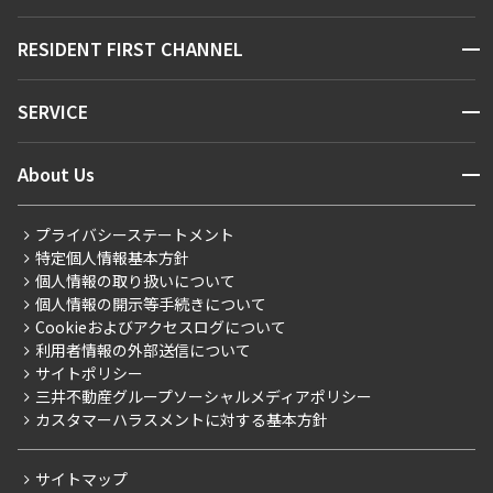
駅・沿線から探す
販売マンション
地図から探す
開閉
RESIDENT FIRST CHANNEL
お問い合わせ
キーワードから探す
NEWS
開閉
SERVICE
新着情報から探す
マンションレポート
ニュースから探す
営業窓口
商店街のある暮らし
開閉
About Us
新着募集情報
会員ページ
住まいのコラム
レジデントファーストについて
RESIDENT FIRST MEMBERS登録
RESIDENT FIRST MEMBERS登録
こだわりから探す
プライバシーステートメント
会社情報
ご入居・提携サービス
特定個人情報基本方針
こだわり一覧
事業案内
個人情報の取り扱いについて
お部屋探しからご契約まで
プレミアムマンション
個人情報の開示等手続きについて
採用情報
よくあるご質問
Cookieおよびアクセスログについて
新築
ニュースリリース
社宅紹介
利用者情報の外部送信について
当社限定（港区・渋谷区）
サイトポリシー
お問い合わせ
【仲介会社様向け】当社仲介事業部取り扱い物件入居申込
三井不動産グループソーシャルメディアポリシー
当社限定（港区・渋谷区以外）
カスタマーハラスメントに対する基本方針
三井不動産企画
分譲賃貸
サイトマップ