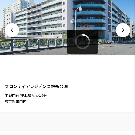
フロンティアレジデンス錦糸公園
半蔵門線
押上駅
徒歩
10
分
東京都墨田区