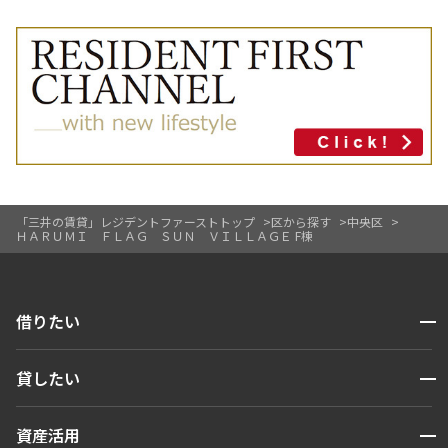
「三井の賃貸」レジデントファーストトップ
区から探す
中央区
ＨＡＲＵＭＩ ＦＬＡＧ ＳＵＮ ＶＩＬＬＡＧＥ F棟
開閉
借りたい
検索する
開閉
貸したい
人気エリアから探す
賃貸運営
区から探す
開閉
資産活用
お問い合わせ