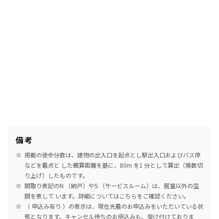
備考
掲載の徒歩分数は、建物の出入口を起点とし駅出入口およびバス停
などを着点と した概算距離を基に、80m を1 分として算出（端数切
り上げ）したものです。
間取り表記のN （納戸）やS （サービスルーム）は、居室以外の空
間を表して います。詳細については
こちら
をご確認ください。
（ 申込み有り ）の表示は、現在先着のお申込みをいただいている状
態となります。キャンセル待ちのお申込みも、受け付けておりま