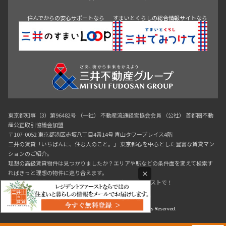
神田・御茶ノ水・秋葉原
初台・幡ヶ谷・笹塚
住んでからの安心サポートなら
すまいとくらしの総合情報サイトなら
東京都知事（3）第96482号 （一社） 不動産流通経営協会会員 （公社） 首都圏不動
産公正取引協議会加盟
〒107-0052 東京都港区赤坂八丁目4番14号 青山タワープレイス4階
三井の賃貸「いちばんに、住む人のこと。」 東京都心を中心とした豊富な賃貸マン
ションのご紹介。
理想の高級賃貸物件は見つかりましたか？エリアや駅などの条件面を変えて検索す
×
ればきっと理想の物件に巡り合えます。
都心の高級賃貸物件探しは[三井の賃貸]レジデントファーストで！
Copyright © RESIDENT FIRST Co.,Ltd. All Rights Reserved.
0120-321-719