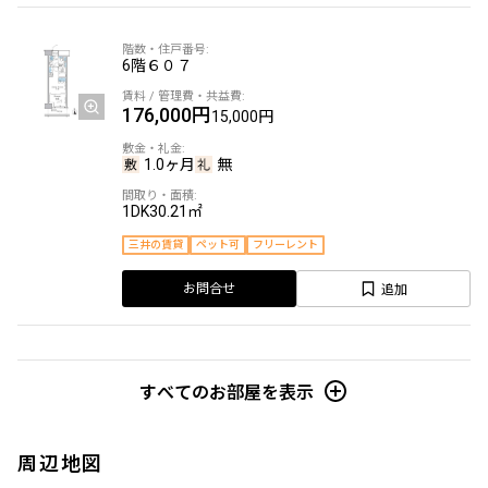
6階
６０７
176,000円
15,000円
1.0ヶ月
無
1DK
30.21㎡
三井の賃貸
ペット可
フリーレント
追加
お問合せ
2階
２３８
すべてのお部屋を表示
176,000円
15,000円
周辺地図
1.0ヶ月
無