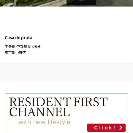
三井の賃貸
ペット可
フリーレント
追加
お問合せ
Casa de prata
中央線
中野駅
徒歩
6
分
1階
１０７
東京都中野区
244,000円
18,000円
1.0ヶ月
無
2LDK+WIC
45.03㎡
三井の賃貸
ペット可
フリーレント
追加
お問合せ
7階
７１２