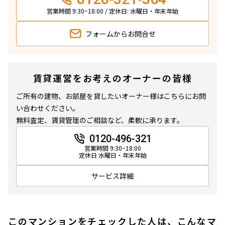
1LDK
42.35㎡
営業時間 9:30~18:00 / 定休日: 水曜日・年末年始
三井の賃貸
ペット可
フリーレント
フォームから
お問合せ
追加
お問合せ
賃貸運営をお考えのオーナーの皆様
4階
４１５
ご所有の建物、お部屋を貸したいオーナー様はこちらにお問
い合わせください。
225,000円
18,000円
無料査定、賃貸管理のご相談など、柔軟に承ります。
1.0ヶ月
無
0120-496-321
営業時間 9:30~18:00
定休日 水曜日・年末年始
1LDK
41.90㎡
三井の賃貸
ペット可
フリーレント
サービス詳細
追加
お問合せ
このマンションをチェックした人は、こんなマ