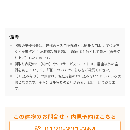
6階
６３７
219,000円
18,000円
備考
1.0ヶ月
無
掲載の徒歩分数は、建物の出入口を起点とし駅出入口およびバス停
1LDK＋DEN
37.92㎡
などを着点と した概算距離を基に、80m を1 分として算出（端数切
り上げ）したものです。
三井の賃貸
ペット可
フリーレント
間取り表記のN （納戸）やS （サービスルーム）は、居室以外の空
間を表して います。詳細については
こちら
をご確認ください。
追加
お問合せ
（ 申込み有り ）の表示は、現在先着のお申込みをいただいている状
態となります。キャンセル待ちのお申込みも、受け付けておりま
す。
7階
７１７
225,000円
18,000円
この建物のお問合せ・内見予約はこちら
1.0ヶ月
無
0120-321-364