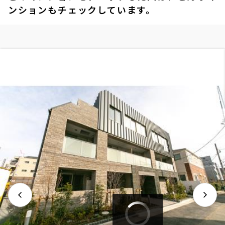
ンションもチェックしています。
2階
２０７
229,000円
18,000円
1.0ヶ月
無
2LDK+WIC
44.54㎡
三井の賃貸
ペット可
フリーレント
追加
お問合せ
6階
６０８
229,000円
18,000円
1.0ヶ月
無
2LDK+WIC
44.54㎡