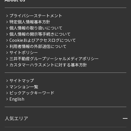
新着募集情報
会員ページ
住まいのコラム
三井の賃貸
ペット可
フリーレント
レジデントファーストについて
RESIDENT FIRST MEMBERS登録
RESIDENT FIRST MEMBERS登録
こだわりから探す
プライバシーステートメント
追加
会社情報
お問合せ
ご入居・提携サービス
特定個人情報基本方針
こだわり一覧
事業案内
個人情報の取り扱いについて
お部屋探しからご契約まで
プレミアムマンション
個人情報の開示等手続きについて
採用情報
よくあるご質問
Cookieおよびアクセスログについて
新築
1階
１１９
ニュースリリース
社宅紹介
利用者情報の外部送信について
当社限定（港区・渋谷区）
サイトポリシー
お問い合わせ
【仲介会社様向け】当社仲介事業部取り扱い物件入居申込
253,000円
18,000円
三井不動産グループソーシャルメディアポリシー
当社限定（港区・渋谷区以外）
カスタマーハラスメントに対する基本方針
三井不動産企画
1.0ヶ月
無
分譲賃貸
サイトマップ
2LDK＋WIC＋SIC
47.53㎡
賃料改定
マンション一覧
ピックアックキーワード
フリーレント
三井の賃貸
ペット可
フリーレント
English
ペット可
追加
お問合せ
コンシェルジュ付き
人気エリア
開閉
ブランドマンション
4階
４１１
赤坂・六本木
広尾・麻布・麻布十番
虎ノ門・麻布台