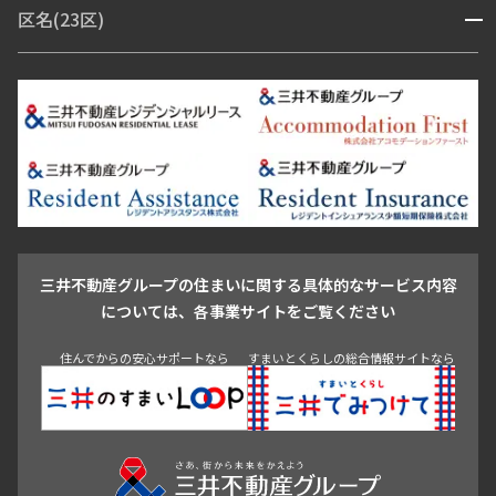
区名(23区)
開閉
青山・表参道・原宿
白金・目黒
高輪・五反田・大崎
253,000円
18,000円
恵比寿・代官山・中目黒
渋谷・松濤・代々木上原
番町・四谷・九段
港区
渋谷区
中央区
新宿区
文京区
千代田区
目黒区
日本橋・銀座
市ヶ谷・神楽坂・飯田橋
三田・芝・浜松町
1.0ヶ月
無
品川区
世田谷区
大田区
江東区
台東区
墨田区
中野区
芝浦・汐留・品川
月島・勝どき・豊洲
本郷・春日・小石川
豊島区
杉並区
板橋区
北区
練馬区
荒川区
足立区
2LDK＋WIC
44.54㎡
新宿・代々木
目白・高田馬場・早稲田
中野・荻窪
葛飾区
江戸川区
三井の賃貸
ペット可
フリーレント
池尻大橋・三軒茶屋
祐天寺・学芸大学・自由が丘
駒沢・用賀・二子玉川
成城・砧
池袋・板橋・王子
追加
お問合せ
戸越・大井・蒲田
三井不動産グループの住まいに関する具体的なサービス内容
青山
渋谷
東京・大手町
新宿
品川
目黒・中目黒
については、各事業サイトをご覧ください
2階
２２４
神田・御茶ノ水・秋葉原
初台・幡ヶ谷・笹塚
住んでからの安心サポートなら
すまいとくらしの総合情報サイトなら
254,000円
18,000円
1.0ヶ月
無
2LDK＋WIC＋SIC
47.53㎡