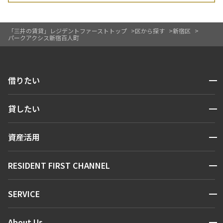
249,000円
18,000円
「三井の賃貸」レジデントファーストトップ
区から探す
新宿区
パークアクシス新宿百人町
1.0ヶ月
無
2LDK+WIC
45.03㎡
開閉
借りたい
三井の賃貸
ペット可
フリーレント
検索する
追加
お問合せ
開閉
貸したい
人気エリアから探す
賃貸運営
区から探す
新着
賃料改定
開閉
資産活用
お問い合わせ
駅・沿線から探す
7階
７１０
販売マンション
地図から探す
開閉
RESIDENT FIRST CHANNEL
お問い合わせ
キーワードから探す
249,000円
18,000円
NEWS
開閉
SERVICE
新着情報から探す
1.0ヶ月
無
マンションレポート
ニュースから探す
営業窓口
商店街のある暮らし
開閉
2LDK+WIC
44.54㎡
About Us