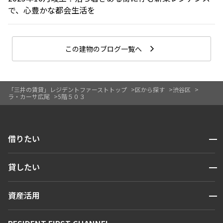
で、心豊かな都会生活を
この建物のブログ一覧へ
「三井の賃貸」レジデントファーストトップ
区から探す
渋谷区
ラ・カーサ広尾
5階５０３
開閉
借りたい
検索する
開閉
貸したい
人気エリアから探す
賃貸運営
区から探す
開閉
資産活用
お問い合わせ
駅・沿線から探す
販売マンション
地図から探す
開閉