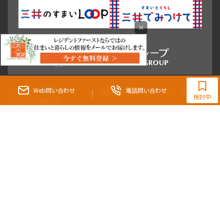
×
0120-321-983
9:30~18:00（水曜定休）
Web問い合わせ
電話問い合わせ
東京都知事（3）第96482号 （一社） 不動産流通経営協会会員 （公社） 首都圏不動
検討中
産公正取引協議会加盟
〒107-0052 東京都港区赤坂八丁目4番14号 青山タワープレイス4階
三井の賃貸「いちばんに、住む人のこと。」 東京都心を中心とした豊富な賃貸マン
ションのご紹介。
理想の高級賃貸物件は見つかりましたか？エリアや駅などの条件面を変えて検索す
ればきっと理想の物件に巡り合えます。
都心の高級賃貸物件探しは[三井の賃貸]レジデントファーストで！
Copyright © RESIDENT FIRST Co.,Ltd. All Rights Reserved.