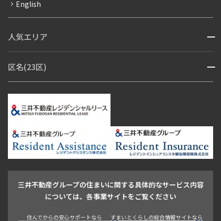
English
ペット可
コンシェルジュ付き
人気エリア
開閉
ブランドマンション
赤坂・六本木
広尾・麻布・麻布十番
虎ノ門・麻布台
区名(23区)
開閉
青山・表参道・原宿
白金・目黒
高輪・五反田・大崎
恵比寿・代官山・中目黒
渋谷・松濤・代々木上原
番町・四谷・九段
港区
渋谷区
中央区
新宿区
文京区
千代田区
目黒区
日本橋・銀座
市ヶ谷・神楽坂・飯田橋
三田・芝・浜松町
品川区
世田谷区
大田区
江東区
台東区
墨田区
中野区
芝浦・汐留・品川
月島・勝どき・豊洲
本郷・春日・小石川
豊島区
杉並区
板橋区
北区
練馬区
荒川区
足立区
新宿・代々木
目白・高田馬場・早稲田
中野・荻窪
葛飾区
江戸川区
池尻大橋・三軒茶屋
祐天寺・学芸大学・自由が丘
駒沢・用賀・二子玉川
成城・砧
池袋・板橋・王子
戸越・大井・蒲田
三井不動産グループの住まいに関する具体的なサービス内容
青山
渋谷
東京・大手町
新宿
品川
目黒・中目黒
については、各事業サイトをご覧ください
神田・御茶ノ水・秋葉原
初台・幡ヶ谷・笹塚
住んでからの安心サポートなら
すまいとくらしの総合情報サイトなら