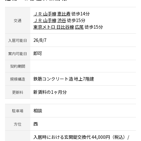
ＪＲ 山手線
恵比寿
徒歩14分
ＪＲ 山手線
渋谷
徒歩15分
交通
東京メトロ 日比谷線
広尾
徒歩15分
26/8/7
入居可能日
即可
案内可能日
契約期間
鉄筋コンクリート造 地上7階建
規模構造
新賃料の1ヶ月分
更新料
相談
駐車場
西
方位
入居時における玄関錠交換代 44,000円（税込）/