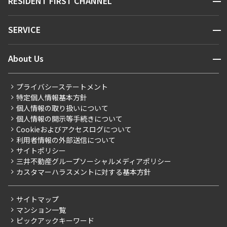
RESIDENT FIRST CHANNEL
お問い合わせ
キーワードから探す
NEWS
開閉
SERVICE
新着情報から探す
マンションレポート
ニュースから探す
営業窓口
商店街のある暮らし
開閉
About Us
新着募集情報
会員ページ
住まいのコラム
レジデントファーストについて
RESIDENT FIRST MEMBERS登録
RESIDENT FIRST MEMBERS登録
こだわりから探す
プライバシーステートメント
会社情報
ご入居・提携サービス
特定個人情報基本方針
こだわり一覧
事業案内
個人情報の取り扱いについて
お部屋探しからご契約まで
プレミアムマンション
個人情報の開示等手続きについて
採用情報
よくあるご質問
Cookieおよびアクセスログについて
新築
ニュースリリース
社宅紹介
利用者情報の外部送信について
当社限定（港区・渋谷区）
サイトポリシー
お問い合わせ
【仲介会社様向け】当社仲介事業部取り扱い物件入居申込
三井不動産グループソーシャルメディアポリシー
当社限定（港区・渋谷区以外）
カスタマーハラスメントに対する基本方針
三井不動産企画
分譲賃貸
サイトマップ
賃料改定
マンション一覧
ピックアックキーワード
フリーレント