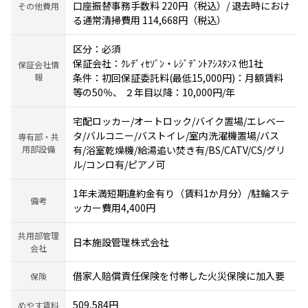
口座振替事務手数料 220円（税込）/ 退去時におけ
その他費用
る通常清掃費用 114,668円（税込）
区分：必須
保証会社：ｸﾚﾃﾞｨｾｿﾞﾝ・ﾚｼﾞﾃﾞﾝﾄｱｼｽﾀﾝｽ 他1社
保証会社情
報
条件：初回保証委託料(最低15,000円)：月額賃料
等の50％、 ２年目以降：10,000円/年
宅配ロッカー/オートロック/バイク置場/エレベー
タ/バルコニー/バストイレ/室内洗濯機置場/バス
専有部・共
用部設備
有/浴室乾燥機/給湯追い焚き有/BS/CATV/CS/グリ
ル/コンロ有/ピアノ可
1年未満短期違約金有り（賃料1か月分）/駐輪ステ
備考
ッカー費用4,400円
共用部管理
日本施設管理株式会社
会社
借家人賠償責任保険を付帯した火災保険に加入要
保険
509,584円
めやす賃料