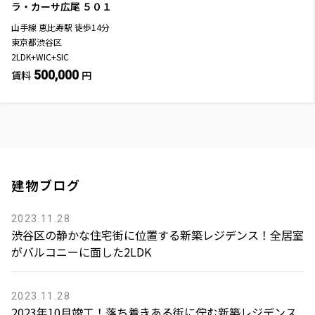
ラ・カーサ広尾
５０１
山手線
恵比寿駅
徒歩
14
分
東京都渋谷区
2LDK+WIC+SIC
500,000
賃料
円
建物ブログ
2023.11.28
渋谷区の静かな住宅街に位置する新築レジデンス！全居室
がバルコニーに面した2LDK
2023.11.28
2023年10月竣工！落ち着きある街に佇む新築レジデンス