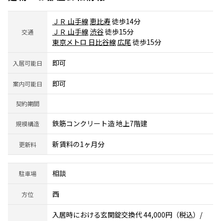
ＪＲ 山手線
恵比寿
徒歩14分
ＪＲ 山手線
渋谷
徒歩15分
交通
東京メトロ 日比谷線
広尾
徒歩15分
即可
入居可能日
即可
案内可能日
契約期間
鉄筋コンクリート造 地上7階建
規模構造
新賃料の1ヶ月分
更新料
相談
駐車場
西
方位
入居時における玄関錠交換代 44,000円（税込）/