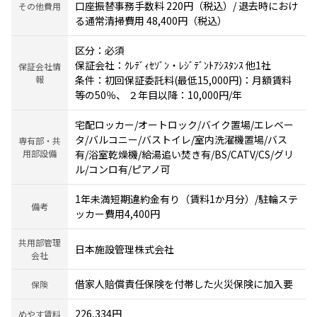
口座振替事務手数料 220円（税込）/ 退去時におけ
その他費用
る通常清掃費用 48,400円（税込）
区分：必須
保証会社：ｸﾚﾃﾞｨｾｿﾞﾝ・ﾚｼﾞﾃﾞﾝﾄｱｼｽﾀﾝｽ 他1社
保証会社情
報
条件：初回保証委託料(最低15,000円)：月額賃料
等の50％、 ２年目以降：10,000円/年
宅配ロッカー/オートロック/バイク置場/エレベー
タ/バルコニー/バストイレ/室内洗濯機置場/バス
専有部・共
用部設備
有/浴室乾燥機/給湯追い焚き有/BS/CATV/CS/グリ
ル/コンロ有/ピアノ可
1年未満短期違約金有り（賃料1か月分）/駐輪ステ
備考
ッカー費用4,400円
共用部管理
日本施設管理株式会社
会社
借家人賠償責任保険を付帯した火災保険に加入要
保険
226,334円
めやす賃料