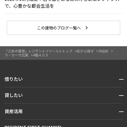
で、心豊かな都会生活を
この建物のブログ一覧へ
「三井の賃貸」レジデントファーストトップ
区から探す
渋谷区
ラ・カーサ広尾
4階４０５
開閉
借りたい
検索する
開閉
貸したい
人気エリアから探す
賃貸運営
区から探す
開閉
資産活用
お問い合わせ
駅・沿線から探す
販売マンション
地図から探す
開閉