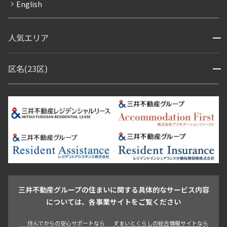
English
ペット可
コンシェルジュ付き
人気エリア
開閉
ブランドマンション
赤坂・六本木
広尾・麻布・麻布十番
虎ノ門・麻布台
区名(23区)
開閉
青山・表参道・原宿
白金・目黒
高輪・五反田・大崎
恵比寿・代官山・中目黒
渋谷・松濤・代々木上原
番町・四谷・九段
港区
渋谷区
中央区
新宿区
文京区
千代田区
目黒区
日本橋・銀座
市ヶ谷・神楽坂・飯田橋
三田・芝・浜松町
品川区
世田谷区
大田区
江東区
台東区
墨田区
中野区
芝浦・汐留・品川
月島・勝どき・豊洲
本郷・春日・小石川
豊島区
杉並区
板橋区
北区
練馬区
荒川区
足立区
新宿・代々木
目白・高田馬場・早稲田
中野・荻窪
葛飾区
江戸川区
池尻大橋・三軒茶屋
祐天寺・学芸大学・自由が丘
駒沢・用賀・二子玉川
成城・砧
池袋・板橋・王子
戸越・大井・蒲田
三井不動産グループの住まいに関する具体的なサービス内容
青山
渋谷
東京・大手町
新宿
品川
目黒・中目黒
については、各事業サイトをご覧ください
神田・御茶ノ水・秋葉原
初台・幡ヶ谷・笹塚
住んでからの安心サポートなら
すまいとくらしの総合情報サイトなら