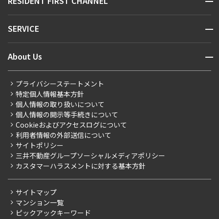
RESIDENT FIRST CHANNEL
お問い合わせ
キーワードから探す
NEWS
開閉
SERVICE
新着情報から探す
マンションレポート
ニュースから探す
営業窓口
商店街のある暮らし
開閉
About Us
新着募集情報
会員ページ
住まいのコラム
レジデントファーストについて
RESIDENT FIRST MEMBERS登録
RESIDENT FIRST MEMBERS登録
こだわりから探す
プライバシーステートメント
会社情報
ご入居・提携サービス
特定個人情報基本方針
こだわり一覧
事業案内
個人情報の取り扱いについて
お部屋探しからご契約まで
プレミアムマンション
個人情報の開示等手続きについて
採用情報
よくあるご質問
Cookieおよびアクセスログについて
新築
ニュースリリース
社宅紹介
利用者情報の外部送信について
当社限定（港区・渋谷区）
サイトポリシー
お問い合わせ
【仲介会社様向け】当社仲介事業部取り扱い物件入居申込
三井不動産グループソーシャルメディアポリシー
当社限定（港区・渋谷区以外）
カスタマーハラスメントに対する基本方針
三井不動産企画
分譲賃貸
サイトマップ
賃料改定
マンション一覧
ピックアックキーワード
フリーレント