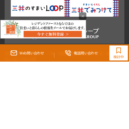
×
0120-321-364
9:30~18:00（水曜定休）
Web問い合わせ
電話問い合わせ
東京都知事（3）第96482号 （一社） 不動産流通経営協会会員 （公社） 首都圏不動
検討中
産公正取引協議会加盟
〒107-0052 東京都港区赤坂八丁目4番14号 青山タワープレイス4階
三井の賃貸「いちばんに、住む人のこと。」 東京都心を中心とした豊富な賃貸マン
ションのご紹介。
理想の高級賃貸物件は見つかりましたか？エリアや駅などの条件面を変えて検索す
ればきっと理想の物件に巡り合えます。
都心の高級賃貸物件探しは[三井の賃貸]レジデントファーストで！
Copyright © RESIDENT FIRST Co.,Ltd. All Rights Reserved.