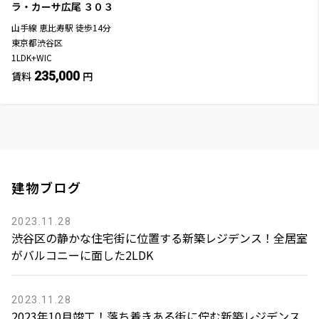
ラ・カーサ広尾
３０３
山手線
恵比寿駅
徒歩
14
分
東京都渋谷区
1LDK+WIC
235,000
賃料
円
建物ブログ
2023.11.28
渋谷区の静かな住宅街に位置する新築レジデンス！全居室
がバルコニーに面した2LDK
2023.11.28
2023年10月竣工！落ち着きある街に佇む新築レジデンス