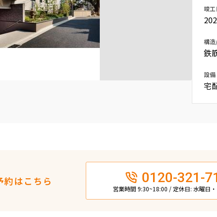
竣工
込
新着募集情報
フリーレント
20
ペット可
構造
鉄
コンシェルジュ付き
ブランドマンション
設備
宅
0120-321-7
予約はこちら
営業時間 9:30~18:00 / 定休日: 水曜