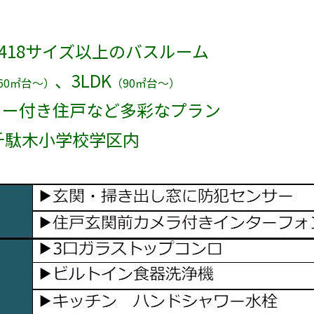
418
サイズ以上のバスルーム
、
3LDK
60
㎡台〜）
（
90
㎡台〜）
ニー付き住戸など多彩なプラン
千駄木小学校学区内