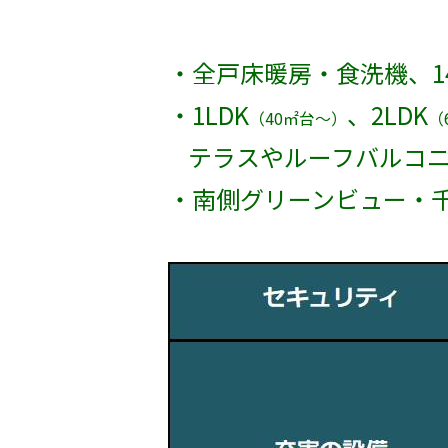
・
全戸
床暖房
・
食洗機
、
1
・
1LDK
、
2LDK
（
40
㎡台〜）
（
テラスやルーフバルコ
・南側グリーンビュー・