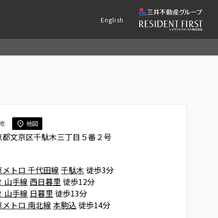
English
地
地図
京都文京区千駄木三丁目５番２号
京メトロ 千代田線
千駄木
徒歩3分
Ｒ 山手線
西日暮里
徒歩12分
Ｒ 山手線
日暮里
徒歩13分
京メトロ 南北線
本駒込
徒歩14分