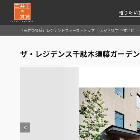
借りたい
「三井の賃貸」レジデントファーストトップ
区から探す
文京区
About Us
借りたい
貸したい
資産活用
RESIDENT
SERVICE
ザ・レジデンス千駄木須藤ガーデン
FIRST CHANNEL
私たちレジデントファーストの思いや
厳選した都心の上質な賃貸マンションを数多
賃貸運営をお考えのオーナー様に
分譲マンションのご購入、売却の
レジデントファーストが提供する
ご提供するサービスをご紹介します
くご提案します
最適なプランをご提案します
ご相談も承ります
各種サービスをご紹介します
新しい住まいと暮らしの探しに関わる
様々な情報を発信します