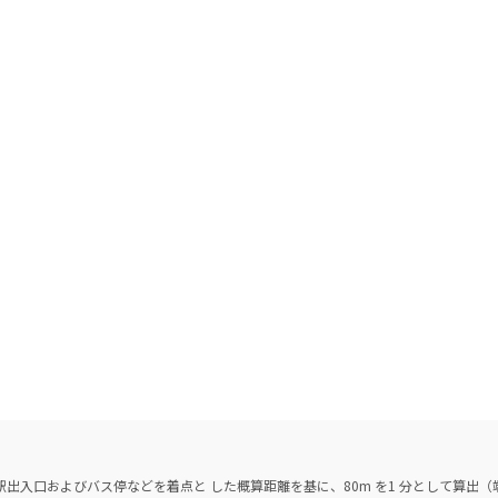
出入口およびバス停などを着点と した概算距離を基に、80m を1 分として算出