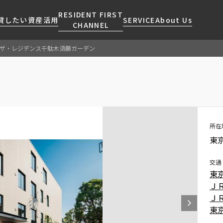
RESIDENT FIRST
貸したい
資産活用
SERVICE
About Us
CHANNEL
ザ・レジデンス千駄木須藤ガーデン
検索する
こだわりから探す
レジデントファーストについて
賃貸運営
販売マンション
NEWS
営業窓口
会社情報
お問い合わせ
お問い合わせ
マンションレポート
会員ページ
人気エリアから探す
こだわり一覧
事業案内
商店街のある暮らし
RESIDENT FIRST
区から探す
プレミアムマンション
MEMBERS登録
所在
採用情報
住まいのコラム
駅・沿線から探す
新築
ご入居・提携サービス
東
ニュースリリース
RESIDENT FIRST
地図から探す
当社限定(港区・渋谷区)
MEMBERS登録
お部屋探しからご契約まで
交通
お問い合わせ
キーワードから探す
当社限定(港区・渋谷区以外)
東
よくあるご質問
三井不動産企画
Ｊ
社宅紹介
Ｊ
新着情報から探す
分譲賃貸
東
【仲介会社様向け】当社仲介
ニュースから探す
賃料改定
事業部取り扱い物件入居申