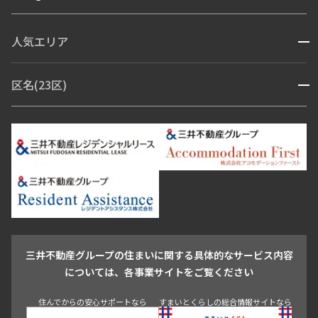
ペット可
コンシェルジュ付き
人気エリア
開閉
ブランドマンション
赤坂・六本木
広尾・麻布・麻布十番
虎ノ門・麻布台
区名(23区)
開閉
青山・表参道・原宿
白金・目黒
高輪・五反田・大崎
恵比寿・代官山・中目黒
渋谷・松濤・代々木上原
番町・四谷・九段
港区
渋谷区
中央区
新宿区
文京区
千代田区
目黒区
日本橋・銀座
市ヶ谷・神楽坂・飯田橋
三田・芝・浜松町
品川区
世田谷区
大田区
江東区
台東区
墨田区
中野区
芝浦・汐留・品川
月島・勝どき・豊洲
本郷・春日・小石川
豊島区
杉並区
板橋区
北区
練馬区
荒川区
足立区
新宿・代々木
目白・高田馬場・早稲田
中野・荻窪
葛飾区
江戸川区
池尻大橋・三軒茶屋
祐天寺・学芸大学・自由が丘
駒沢・用賀・二子玉川
成城・砧
池袋・板橋・王子
戸越・大井・蒲田
三井不動産グループの住まいに関する具体的なサービス内容
青山
渋谷
東京・大手町
新宿
品川
目黒・中目黒
については、各事業サイトをご覧ください
神田・御茶ノ水・秋葉原
初台・幡ヶ谷・笹塚
住んでからの安心サポートなら
すまいとくらしの総合情報サイトなら