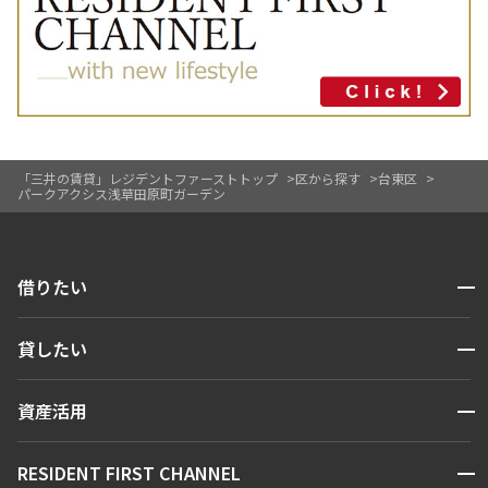
「三井の賃貸」レジデントファーストトップ
区から探す
台東区
パークアクシス浅草田原町ガーデン
開閉
借りたい
検索する
開閉
貸したい
人気エリアから探す
賃貸運営
区から探す
開閉
資産活用
お問い合わせ
駅・沿線から探す
販売マンション
地図から探す
開閉
RESIDENT FIRST CHANNEL
お問い合わせ