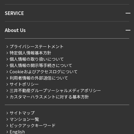
キーワードから探す
NEWS
開閉
SERVICE
新着情報から探す
マンションレポート
ニュースから探す
営業窓口
商店街のある暮らし
開閉
About Us
新着募集情報
会員ページ
住まいのコラム
レジデントファーストについて
RESIDENT FIRST MEMBERS登録
RESIDENT FIRST MEMBERS登録
こだわりから探す
プライバシーステートメント
会社情報
ご入居・提携サービス
特定個人情報基本方針
こだわり一覧
事業案内
個人情報の取り扱いについて
お部屋探しからご契約まで
プレミアムマンション
個人情報の開示等手続きについて
採用情報
よくあるご質問
Cookieおよびアクセスログについて
新築
ニュースリリース
社宅紹介
利用者情報の外部送信について
当社限定（港区・渋谷区）
サイトポリシー
お問い合わせ
【仲介会社様向け】当社仲介事業部取り扱い物件入居申込
三井不動産グループソーシャルメディアポリシー
当社限定（港区・渋谷区以外）
カスタマーハラスメントに対する基本方針
三井不動産企画
分譲賃貸
サイトマップ
賃料改定
マンション一覧
ピックアックキーワード
フリーレント
English