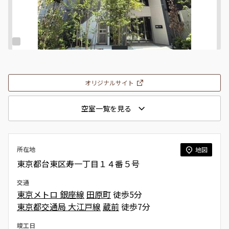
オリジナルサイト
空室一覧を見る
所在地
地図
東京都台東区寿一丁目１４番５号
交通
東京メトロ 銀座線
田原町
徒歩5分
東京都交通局 大江戸線
蔵前
徒歩7分
竣工日