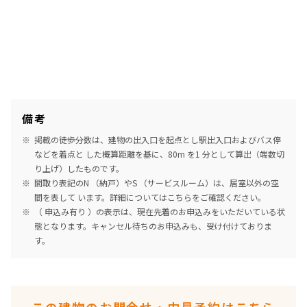
備考
掲載の徒歩分数は、建物の出入口を起点とし駅出入口およびバス停
などを着点と した概算距離を基に、80m を1 分として算出（端数切
り上げ）したものです。
間取り表記のN （納戸）やS （サービスルーム）は、居室以外の空
間を表して います。詳細については
こちら
をご確認ください。
（ 申込み有り ）の表示は、現在先着のお申込みをいただいている状
態となります。キャンセル待ちのお申込みも、受け付けておりま
す。
この建物のお問合せ・内見予約はこちら