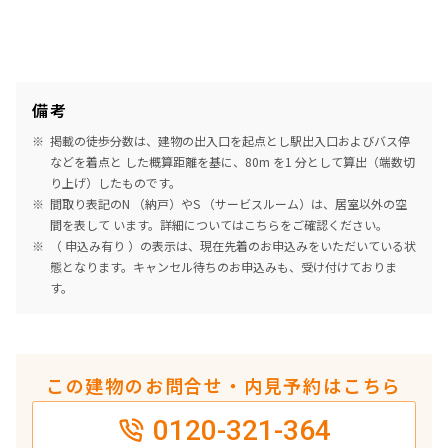
7階
７０７
備考
140,000円
12,000円
掲載の徒歩分数は、建物の出入口を起点とし駅出入口およびバス停
1.0ヶ月
1.0ヶ月
などを着点と した概算距離を基に、80m を1 分として算出（端数切
り上げ）したものです。
1DK+WIC+SIC
29.03㎡
間取り表記のN （納戸）やS （サービスルーム）は、居室以外の空
間を表して います。詳細については
こちら
をご確認ください。
三井の賃貸
当社限定物件
専任物件
ペット可
（ 申込み有り ）の表示は、現在先着のお申込みをいただいている状
態となります。キャンセル待ちのお申込みも、受け付けておりま
追加
お問合せ
す。
この建物のお問合せ・内見予約はこちら
0120-321-364