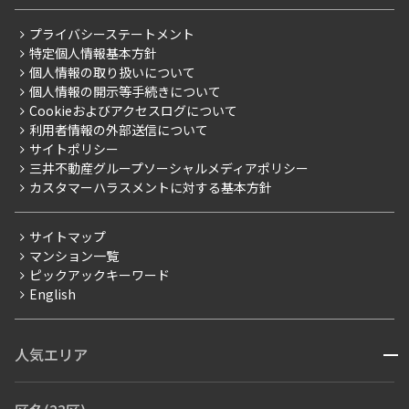
レジデントファーストについて
RESIDENT FIRST MEMBERS登録
RESIDENT FIRST MEMBERS登録
こだわりから探す
プライバシーステートメント
会社情報
ご入居・提携サービス
特定個人情報基本方針
こだわり一覧
事業案内
個人情報の取り扱いについて
お部屋探しからご契約まで
プレミアムマンション
個人情報の開示等手続きについて
採用情報
よくあるご質問
Cookieおよびアクセスログについて
新築
ニュースリリース
社宅紹介
利用者情報の外部送信について
当社限定（港区・渋谷区）
サイトポリシー
お問い合わせ
【仲介会社様向け】当社仲介事業部取り扱い物件入居申込
三井不動産グループソーシャルメディアポリシー
当社限定（港区・渋谷区以外）
カスタマーハラスメントに対する基本方針
三井不動産企画
分譲賃貸
サイトマップ
賃料改定
マンション一覧
ピックアックキーワード
フリーレント
English
ペット可
コンシェルジュ付き
人気エリア
開閉
ブランドマンション
赤坂・六本木
広尾・麻布・麻布十番
虎ノ門・麻布台