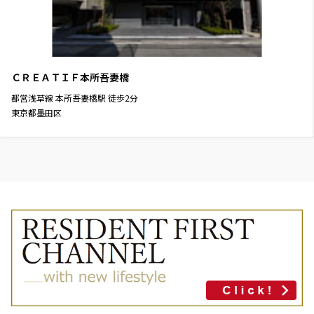
ＣＲＥＡＴＩＦ本所吾妻橋
都営浅草線
本所吾妻橋駅
徒歩
2
分
東京都墨田区