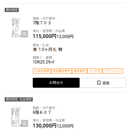
賃料改定
7階
７０３
115,000円
12,000円
1.0ヶ月
無
1DK
25.29㎡
三井の賃貸
当社限定物件
専任物件
ペット可
フリーレント
追加
お問合せ
賃料改定
礼金改定
6階
６０７
130,000円
12,000円