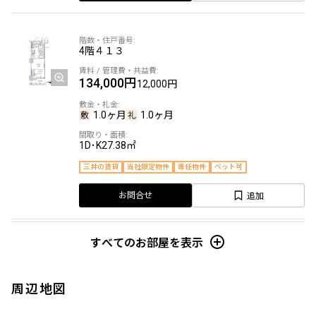
4階
４１３
134,000円
12,000円
1.0ヶ月
1.0ヶ月
1D･K
27.38㎡
三井の賃貸
当社限定物件
専任物件
ペット可
追加
お問合せ
礼金改定
すべてのお部屋を表示
4階
４０５
周辺地図
134,000円
12,000円