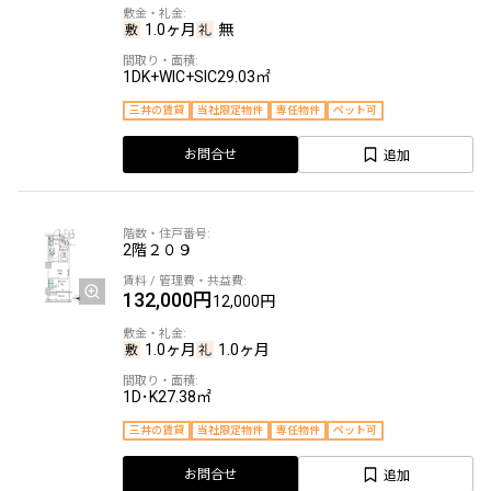
1.0ヶ月
無
1DK+WIC+SIC
29.03㎡
三井の賃貸
当社限定物件
専任物件
ペット可
追加
お問合せ
2階
２０９
132,000円
12,000円
1.0ヶ月
1.0ヶ月
1D･K
27.38㎡
三井の賃貸
当社限定物件
専任物件
ペット可
追加
お問合せ