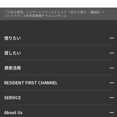
「三井の賃貸」レジデントファーストトップ
区から探す
墨田区
パークアクシス本所吾妻橋サウスレジデンス
開閉
借りたい
検索する
開閉
貸したい
人気エリアから探す
賃貸運営
区から探す
開閉
資産活用
お問い合わせ
駅・沿線から探す
販売マンション
地図から探す
開閉
RESIDENT FIRST CHANNEL
お問い合わせ
キーワードから探す
NEWS
開閉
SERVICE
新着情報から探す
マンションレポート
ニュースから探す
営業窓口
商店街のある暮らし
開閉
About Us
新着募集情報
会員ページ
住まいのコラム