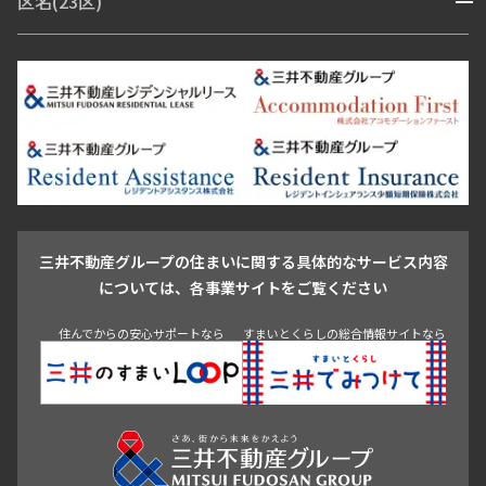
区名(23区)
開閉
青山・表参道・原宿
白金・目黒
高輪・五反田・大崎
恵比寿・代官山・中目黒
渋谷・松濤・代々木上原
番町・四谷・九段
港区
渋谷区
中央区
新宿区
文京区
千代田区
目黒区
日本橋・銀座
市ヶ谷・神楽坂・飯田橋
三田・芝・浜松町
品川区
世田谷区
大田区
江東区
台東区
墨田区
中野区
芝浦・汐留・品川
月島・勝どき・豊洲
本郷・春日・小石川
豊島区
杉並区
板橋区
北区
練馬区
荒川区
足立区
新宿・代々木
目白・高田馬場・早稲田
中野・荻窪
葛飾区
江戸川区
池尻大橋・三軒茶屋
祐天寺・学芸大学・自由が丘
駒沢・用賀・二子玉川
成城・砧
池袋・板橋・王子
戸越・大井・蒲田
三井不動産グループの住まいに関する具体的なサービス内容
青山
渋谷
東京・大手町
新宿
品川
目黒・中目黒
については、各事業サイトをご覧ください
神田・御茶ノ水・秋葉原
初台・幡ヶ谷・笹塚
住んでからの安心サポートなら
すまいとくらしの総合情報サイトなら