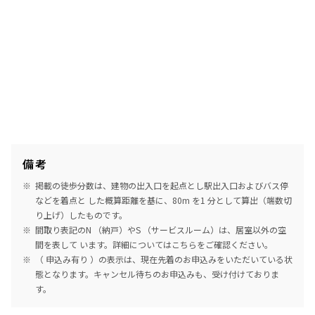
備考
掲載の徒歩分数は、建物の出入口を起点とし駅出入口およびバス停
などを着点と した概算距離を基に、80m を1 分として算出（端数切
り上げ）したものです。
間取り表記のN （納戸）やS （サービスルーム）は、居室以外の空
間を表して います。詳細については
こちら
をご確認ください。
（ 申込み有り ）の表示は、現在先着のお申込みをいただいている状
態となります。キャンセル待ちのお申込みも、受け付けておりま
す。