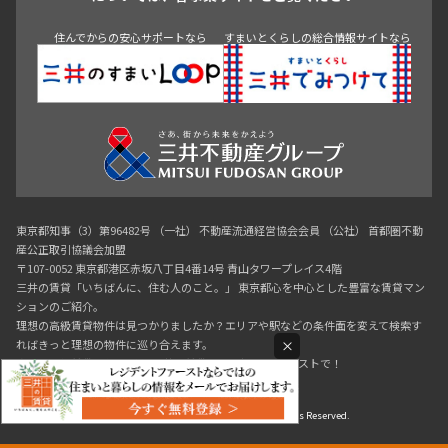
神田・御茶ノ水・秋葉原
初台・幡ヶ谷・笹塚
住んでからの安心サポートなら
すまいとくらしの総合情報サイトなら
東京都知事（3）第96482号 （一社） 不動産流通経営協会会員 （公社） 首都圏不動
産公正取引協議会加盟
〒107-0052 東京都港区赤坂八丁目4番14号 青山タワープレイス4階
三井の賃貸「いちばんに、住む人のこと。」 東京都心を中心とした豊富な賃貸マン
ションのご紹介。
理想の高級賃貸物件は見つかりましたか？エリアや駅などの条件面を変えて検索す
×
ればきっと理想の物件に巡り合えます。
都心の高級賃貸物件探しは[三井の賃貸]レジデントファーストで！
Copyright © RESIDENT FIRST Co.,Ltd. All Rights Reserved.
03-6890-7755