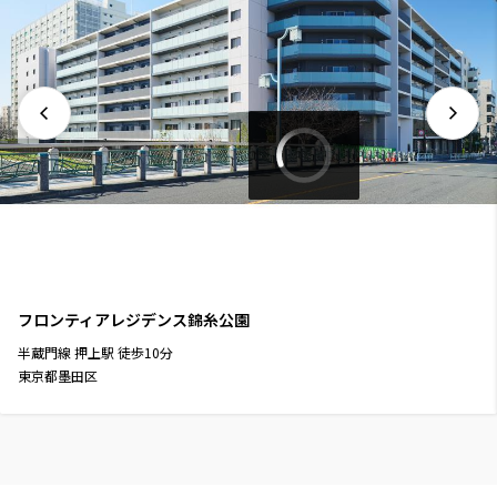
フロンティアレジデンス錦糸公園
半蔵門線
押上駅
徒歩
10
分
東京都墨田区