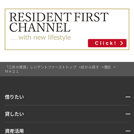
「三井の賃貸」レジデントファーストトップ
区から探す
港区
ＭＡ２１
開閉
借りたい
検索する
開閉
貸したい
人気エリアから探す
賃貸運営
区から探す
開閉
資産活用
お問い合わせ