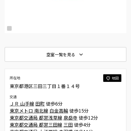
空室一覧を見る
所在地
地図
東京都港区三田三丁目１番１４号
交通
ＪＲ 山手線
田町
徒歩6分
東京メトロ 南北線
白金高輪
徒歩15分
東京都交通局 都営浅草線
泉岳寺
徒歩12分
東京都交通局 都営三田線
三田
徒歩4分