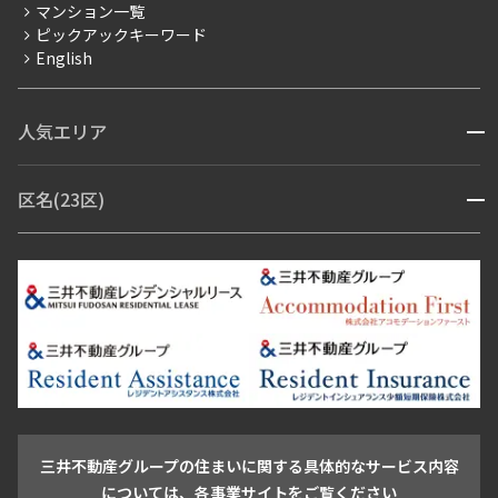
賃料改定
マンション一覧
ピックアックキーワード
フリーレント
English
ペット可
コンシェルジュ付き
人気エリア
開閉
ブランドマンション
赤坂・六本木
広尾・麻布・麻布十番
虎ノ門・麻布台
区名(23区)
開閉
青山・表参道・原宿
白金・目黒
高輪・五反田・大崎
恵比寿・代官山・中目黒
渋谷・松濤・代々木上原
番町・四谷・九段
港区
渋谷区
中央区
新宿区
文京区
千代田区
目黒区
日本橋・銀座
市ヶ谷・神楽坂・飯田橋
三田・芝・浜松町
品川区
世田谷区
大田区
江東区
台東区
墨田区
中野区
芝浦・汐留・品川
月島・勝どき・豊洲
本郷・春日・小石川
豊島区
杉並区
板橋区
北区
練馬区
荒川区
足立区
新宿・代々木
目白・高田馬場・早稲田
中野・荻窪
葛飾区
江戸川区
池尻大橋・三軒茶屋
祐天寺・学芸大学・自由が丘
駒沢・用賀・二子玉川
成城・砧
池袋・板橋・王子
戸越・大井・蒲田
三井不動産グループの住まいに関する具体的なサービス内容
青山
渋谷
東京・大手町
新宿
品川
目黒・中目黒
については、各事業サイトをご覧ください