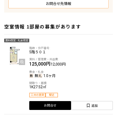
お問合せ先情報
空室情報 1部屋の募集があります
賃料改定
礼金改定
5階
５０１
125,000円
12,000円
無
1.0ヶ月
1K
27.52㎡
三井の賃貸
駅近
追加
お問合せ