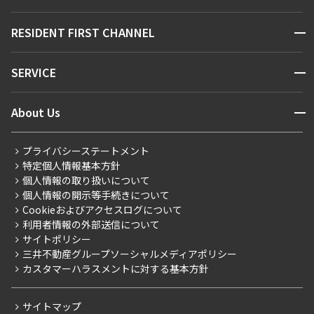
駅・沿線から探す
販売マンション
地図から探す
開閉
RESIDENT FIRST CHANNEL
お問い合わせ
キーワードから探す
NEWS
開閉
SERVICE
新着情報から探す
マンションレポート
ニュースから探す
営業窓口
商店街のある暮らし
開閉
About Us
新着募集情報
会員ページ
住まいのコラム
レジデントファーストについて
RESIDENT FIRST MEMBERS登録
RESIDENT FIRST MEMBERS登録
こだわりから探す
プライバシーステートメント
会社情報
ご入居・提携サービス
特定個人情報基本方針
こだわり一覧
事業案内
個人情報の取り扱いについて
お部屋探しからご契約まで
プレミアムマンション
個人情報の開示等手続きについて
採用情報
よくあるご質問
Cookieおよびアクセスログについて
新築
ニュースリリース
社宅紹介
利用者情報の外部送信について
当社限定（港区・渋谷区）
サイトポリシー
お問い合わせ
【仲介会社様向け】当社仲介事業部取り扱い物件入居申込
三井不動産グループソーシャルメディアポリシー
当社限定（港区・渋谷区以外）
カスタマーハラスメントに対する基本方針
三井不動産企画
分譲賃貸
サイトマップ