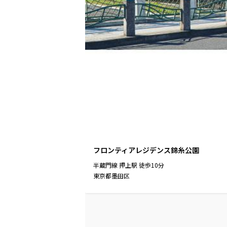
フロンティアレジデンス錦糸公園
半蔵門線
押上駅
徒歩
10
分
東京都墨田区