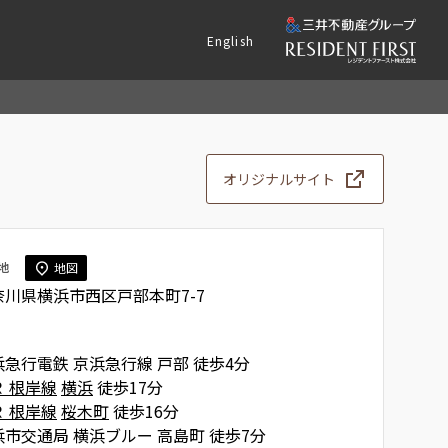
English
オリジナルサイト
地
地図
奈川県横浜市西区戸部本町7-7
浜急行電鉄 京浜急行線 戸部 徒歩4分
Ｒ 根岸線
横浜
徒歩17分
Ｒ 根岸線
桜木町
徒歩16分
浜市交通局 横浜ブルー 高島町 徒歩7分