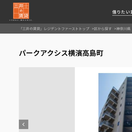
借りたい
「三井の賃貸」レジデントファーストトップ
区から探す
神奈川県
About Us
借りたい
貸したい
資産活用
RESIDENT
SERVICE
パークアクシス横濱高島町
FIRST CHANNEL
私たちレジデントファーストの思いや
厳選した都心の上質な賃貸マンションを数多
賃貸運営をお考えのオーナー様に
分譲マンションのご購入、売却の
レジデントファーストが提供する
ご提供するサービスをご紹介します
くご提案します
最適なプランをご提案します
ご相談も承ります
各種サービスをご紹介します
新しい住まいと暮らしの探しに関わる
様々な情報を発信します