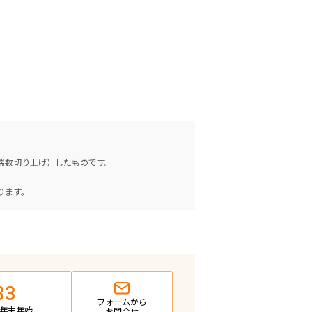
（端数切り上げ）したものです。
。
ります。
83
フォームから
日・年末年始
お問合せ