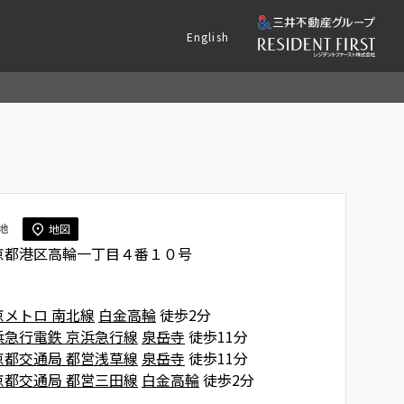
English
地
地図
京都港区高輪一丁目４番１０号
京メトロ 南北線
白金高輪
徒歩2分
浜急行電鉄 京浜急行線
泉岳寺
徒歩11分
京都交通局 都営浅草線
泉岳寺
徒歩11分
京都交通局 都営三田線
白金高輪
徒歩2分