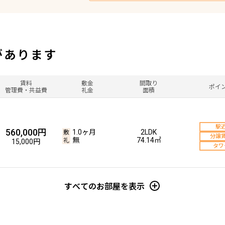
があります
賃料
敷金
間取り
ポイ
管理費・共益費
礼金
面積
駅
560,000円
1.0ヶ月
2LDK
分譲
無
74.14㎡
15,000円
タワ
すべてのお部屋を表示