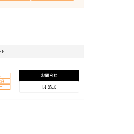
ント
お問合せ
近
賃貸
追加
ー