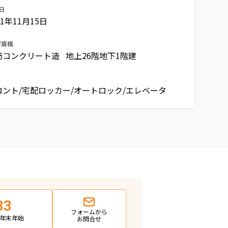
日
21年11月15日
/規模
筋コンクリート造 地上26階地下1階建
ロント/宅配ロッカー/オートロック/エレベータ
83
フォームから
日・年末年始
お問合せ