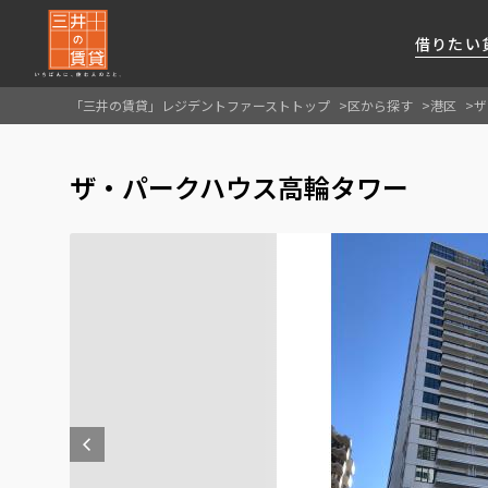
借りたい
「三井の賃貸」レジデントファーストトップ
区から探す
港区
ザ
About Us
借りたい
貸したい
資産活用
RESIDENT
SERVICE
ザ・パークハウス高輪タワー
FIRST CHANNEL
私たちレジデントファーストの思いや
厳選した都心の上質な賃貸マンションを数多
賃貸運営をお考えのオーナー様に
分譲マンションのご購入、売却の
レジデントファーストが提供する
ご提供するサービスをご紹介します
くご提案します
最適なプランをご提案します
ご相談も承ります
各種サービスをご紹介します
新しい住まいと暮らしの探しに関わる
様々な情報を発信します