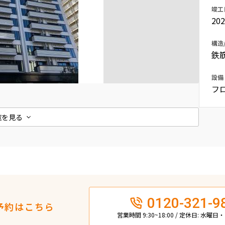
竣工
込
新着募集情報
フリーレント
20
ペット可
構造
鉄
コンシェルジュ付き
ブランドマンション
設備
フ
覧を見る
0120-321-9
予約はこちら
営業時間 9:30~18:00 / 定休日: 水曜