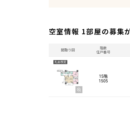
空室情報 1部屋の募集
階数
間取り図
住戸番号
礼金改定
15階
1505