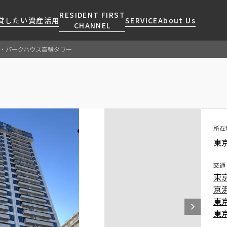
RESIDENT FIRST
貸したい
資産活用
SERVICE
About Us
CHANNEL
・パークハウス高輪タワー
検索する
こだわりから探す
レジデントファーストについて
賃貸運営
販売マンション
NEWS
営業窓口
会社情報
お問い合わせ
お問い合わせ
マンションレポート
会員ページ
人気エリアから探す
こだわり一覧
事業案内
商店街のある暮らし
RESIDENT FIRST
区から探す
プレミアムマンション
MEMBERS登録
所在
採用情報
住まいのコラム
駅・沿線から探す
新築
ご入居・提携サービス
東
ニュースリリース
RESIDENT FIRST
地図から探す
当社限定(港区・渋谷区)
MEMBERS登録
お部屋探しからご契約まで
交通
お問い合わせ
キーワードから探す
当社限定(港区・渋谷区以外)
東
よくあるご質問
三井不動産企画
京
社宅紹介
東
新着情報から探す
分譲賃貸
東
【仲介会社様向け】当社仲介
ニュースから探す
賃料改定
事業部取り扱い物件入居申