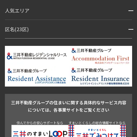
コンシェルジュ付き
人気エリア
開閉
ブランドマンション
赤坂・六本木
広尾・麻布・麻布十番
虎ノ門・麻布台
区名(23区)
開閉
青山・表参道・原宿
白金・目黒
高輪・五反田・大崎
恵比寿・代官山・中目黒
渋谷・松濤・代々木上原
番町・四谷・九段
港区
渋谷区
中央区
新宿区
文京区
千代田区
目黒区
日本橋・銀座
市ヶ谷・神楽坂・飯田橋
三田・芝・浜松町
品川区
世田谷区
大田区
江東区
台東区
墨田区
中野区
芝浦・汐留・品川
月島・勝どき・豊洲
本郷・春日・小石川
豊島区
杉並区
板橋区
北区
練馬区
荒川区
足立区
新宿・代々木
目白・高田馬場・早稲田
中野・荻窪
葛飾区
江戸川区
池尻大橋・三軒茶屋
祐天寺・学芸大学・自由が丘
駒沢・用賀・二子玉川
成城・砧
池袋・板橋・王子
戸越・大井・蒲田
三井不動産グループの住まいに関する具体的なサービス内容
青山
渋谷
東京・大手町
新宿
品川
目黒・中目黒
については、各事業サイトをご覧ください
神田・御茶ノ水・秋葉原
初台・幡ヶ谷・笹塚
住んでからの安心サポートなら
すまいとくらしの総合情報サイトなら