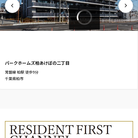
パークホームズ柏あけぼの二丁目
常磐線
柏駅
徒歩
9
分
千葉県柏市