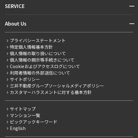
NEWS
開閉
SERVICE
新着情報から探す
マンションレポート
ニュースから探す
営業窓口
商店街のある暮らし
開閉
About Us
新着募集情報
会員ページ
住まいのコラム
レジデントファーストについて
RESIDENT FIRST MEMBERS登録
RESIDENT FIRST MEMBERS登録
こだわりから探す
プライバシーステートメント
会社情報
ご入居・提携サービス
特定個人情報基本方針
こだわり一覧
事業案内
個人情報の取り扱いについて
お部屋探しからご契約まで
プレミアムマンション
個人情報の開示等手続きについて
採用情報
よくあるご質問
Cookieおよびアクセスログについて
新築
ニュースリリース
社宅紹介
利用者情報の外部送信について
当社限定（港区・渋谷区）
サイトポリシー
お問い合わせ
【仲介会社様向け】当社仲介事業部取り扱い物件入居申込
三井不動産グループソーシャルメディアポリシー
当社限定（港区・渋谷区以外）
カスタマーハラスメントに対する基本方針
三井不動産企画
分譲賃貸
サイトマップ
賃料改定
マンション一覧
ピックアックキーワード
フリーレント
English
ペット可