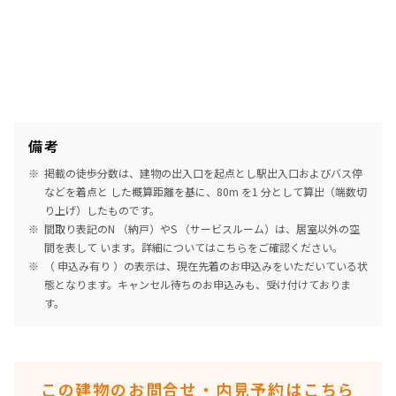
備考
掲載の徒歩分数は、建物の出入口を起点とし駅出入口およびバス停
などを着点と した概算距離を基に、80m を1 分として算出（端数切
り上げ）したものです。
間取り表記のN （納戸）やS （サービスルーム）は、居室以外の空
間を表して います。詳細については
こちら
をご確認ください。
（ 申込み有り ）の表示は、現在先着のお申込みをいただいている状
態となります。キャンセル待ちのお申込みも、受け付けておりま
す。
この建物のお問合せ・内見予約はこちら