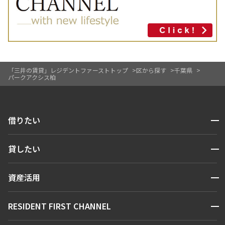
「三井の賃貸」レジデントファーストトップ
区から探す
千葉県
パークアクシス柏
開閉
借りたい
検索する
開閉
貸したい
人気エリアから探す
賃貸運営
区から探す
開閉
資産活用
お問い合わせ
駅・沿線から探す
販売マンション
地図から探す
開閉
RESIDENT FIRST CHANNEL
お問い合わせ
キーワードから探す