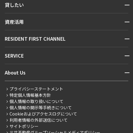
開閉
貸したい
人気エリアから探す
賃貸運営
区から探す
開閉
資産活用
お問い合わせ
駅・沿線から探す
販売マンション
地図から探す
開閉
RESIDENT FIRST CHANNEL
お問い合わせ
キーワードから探す
NEWS
開閉
SERVICE
新着情報から探す
マンションレポート
ニュースから探す
営業窓口
商店街のある暮らし
開閉
About Us
新着募集情報
会員ページ
住まいのコラム
レジデントファーストについて
RESIDENT FIRST MEMBERS登録
RESIDENT FIRST MEMBERS登録
こだわりから探す
プライバシーステートメント
会社情報
ご入居・提携サービス
特定個人情報基本方針
こだわり一覧
事業案内
個人情報の取り扱いについて
お部屋探しからご契約まで
プレミアムマンション
個人情報の開示等手続きについて
採用情報
よくあるご質問
Cookieおよびアクセスログについて
新築
ニュースリリース
社宅紹介
利用者情報の外部送信について
当社限定（港区・渋谷区）
サイトポリシー
お問い合わせ
【仲介会社様向け】当社仲介事業部取り扱い物件入居申込
三井不動産グループソーシャルメディアポリシー
当社限定（港区・渋谷区以外）