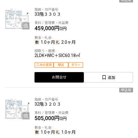
申込有
33階
３３０３
459,000円
0円
1.0ヶ月
2.0ヶ月
2LDK+WIC＋SIC
60.18㎡
三井の賃貸
駅近
タワー
追加
お問合せ
申込有
32階
３２０３
505,000円
0円
1.0ヶ月
1.0ヶ月