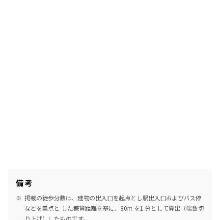
備考
掲載の徒歩分数は、建物の出入口を起点とし駅出入口およびバス停
などを着点と した概算距離を基に、80m を1 分として算出（端数切
り上げ）したものです。