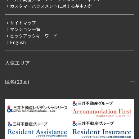
カスタマーハラスメントに対する基本方針
三井不動産企画
分譲賃貸
サイトマップ
賃料改定
マンション一覧
ピックアックキーワード
フリーレント
English
ペット可
コンシェルジュ付き
人気エリア
開閉
ブランドマンション
赤坂・六本木
広尾・麻布・麻布十番
虎ノ門・麻布台
区名(23区)
開閉
青山・表参道・原宿
白金・目黒
高輪・五反田・大崎
恵比寿・代官山・中目黒
渋谷・松濤・代々木上原
番町・四谷・九段
港区
渋谷区
中央区
新宿区
文京区
千代田区
目黒区
日本橋・銀座
市ヶ谷・神楽坂・飯田橋
三田・芝・浜松町
品川区
世田谷区
大田区
江東区
台東区
墨田区
中野区
芝浦・汐留・品川
月島・勝どき・豊洲
本郷・春日・小石川
豊島区
杉並区
板橋区
北区
練馬区
荒川区
足立区
新宿・代々木
目白・高田馬場・早稲田
中野・荻窪
葛飾区
江戸川区
池尻大橋・三軒茶屋
祐天寺・学芸大学・自由が丘
駒沢・用賀・二子玉川
成城・砧
池袋・板橋・王子