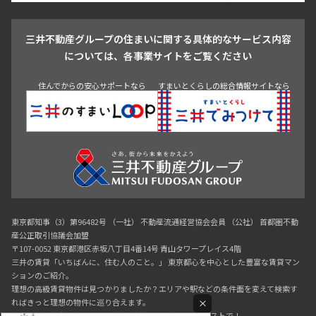
戸越・大井・蒲田
三井不動産グループの住まいに関する具体的なサービス内容
青山
渋谷
東京・大手町
新宿
品川
目黒・中目黒
については、各事業サイトをご覧ください
神田・御茶ノ水・秋葉原
初台・幡ヶ谷・笹塚
住んでからの安心サポートなら
すまいとくらしの総合情報サイトなら
東京都知事（3）第96482号 （一社） 不動産流通経営協会会員 （公社） 首都圏不動
産公正取引協議会加盟
〒107-0052 東京都港区赤坂八丁目4番14号 青山タワープレイス4階
三井の賃貸「いちばんに、住む人のこと。」 東京都心を中心とした豊富な賃貸マン
ションのご紹介。
理想の高級賃貸物件は見つかりましたか？エリアや駅などの条件面を変えて検索す
×
ればきっと理想の物件に巡り合えます。
都心の高級賃貸物件探しは[三井の賃貸]レジデントファーストで！