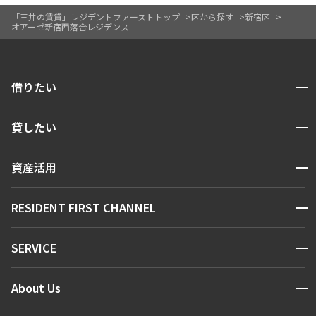
「三井の賃貸」レジデントファーストトップ
区から探す
新宿区
オアーゼ新宿西落合レジデンス
開閉
借りたい
検索する
開閉
貸したい
人気エリアから探す
賃貸運営
区から探す
開閉
資産活用
お問い合わせ
駅・沿線から探す
販売マンション
地図から探す
開閉
RESIDENT FIRST CHANNEL
お問い合わせ
キーワードから探す
NEWS
開閉
SERVICE
新着情報から探す
マンションレポート
ニュースから探す
営業窓口
商店街のある暮らし
開閉
About Us
新着募集情報
会員ページ
住まいのコラム
レジデントファーストについて
RESIDENT FIRST MEMBERS登録