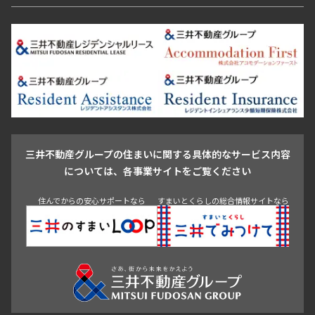
恵比寿・代官山・中目黒
渋谷・松濤・代々木上原
番町・四谷・九段
港区
渋谷区
中央区
新宿区
文京区
千代田区
目黒区
日本橋・銀座
市ヶ谷・神楽坂・飯田橋
三田・芝・浜松町
品川区
世田谷区
大田区
江東区
台東区
墨田区
中野区
芝浦・汐留・品川
月島・勝どき・豊洲
本郷・春日・小石川
豊島区
杉並区
板橋区
北区
練馬区
荒川区
足立区
新宿・代々木
目白・高田馬場・早稲田
中野・荻窪
葛飾区
江戸川区
池尻大橋・三軒茶屋
祐天寺・学芸大学・自由が丘
駒沢・用賀・二子玉川
成城・砧
池袋・板橋・王子
戸越・大井・蒲田
三井不動産グループの住まいに関する具体的なサービス内容
青山
渋谷
東京・大手町
新宿
品川
目黒・中目黒
については、各事業サイトをご覧ください
神田・御茶ノ水・秋葉原
初台・幡ヶ谷・笹塚
住んでからの安心サポートなら
すまいとくらしの総合情報サイトなら