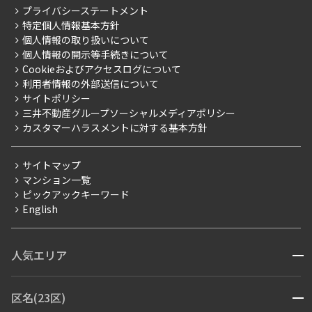
RESIDENT FIRST MEMBERS登録
こだわりから探す
プライバシーステートメント
会社情報
ご入居・提携サービス
特定個人情報基本方針
こだわり一覧
事業案内
個人情報の取り扱いについて
お部屋探しからご契約まで
プレミアムマンション
個人情報の開示等手続きについて
採用情報
よくあるご質問
Cookieおよびアクセスログについて
新築
ニュースリリース
社宅紹介
利用者情報の外部送信について
当社限定（港区・渋谷区）
サイトポリシー
お問い合わせ
【仲介会社様向け】当社仲介事業部取り扱い物件入居申込
三井不動産グループソーシャルメディアポリシー
当社限定（港区・渋谷区以外）
カスタマーハラスメントに対する基本方針
三井不動産企画
分譲賃貸
サイトマップ
賃料改定
マンション一覧
ピックアックキーワード
フリーレント
English
ペット可
コンシェルジュ付き
人気エリア
開閉
ブランドマンション
赤坂・六本木
広尾・麻布・麻布十番
虎ノ門・麻布台
区名(23区)
開閉
青山・表参道・原宿
白金・目黒
高輪・五反田・大崎